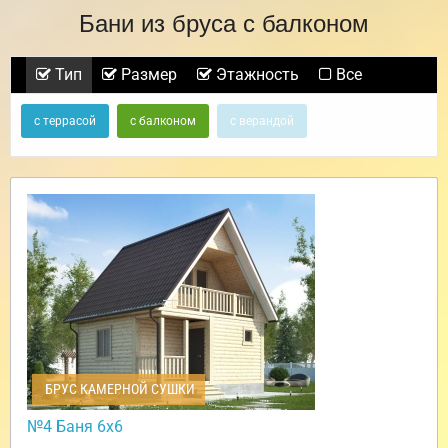
Бани из бруса с балконом
Тип
Размер
Этажность
Все
с террасой
с балконом
с верандой
БРУС КАМЕРНОЙ СУШКИ
№4 Баня 6х6