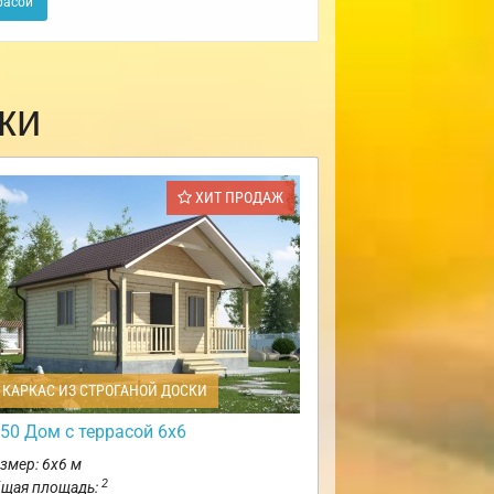
расой
ки
ХИТ ПРОДАЖ
КАРКАС ИЗ СТРОГАНОЙ ДОСКИ
50 Дом с террасой 6х6
змер: 6х6 м
2
щая площадь: