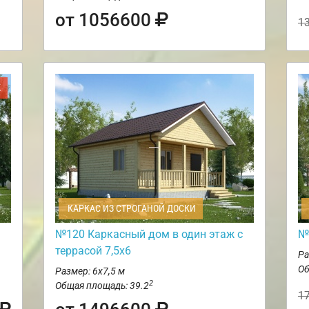
от 1056600
1
Ж
КАРКАС ИЗ СТРОГАНОЙ ДОСКИ
№120 Каркасный дом в один этаж с
№
террасой 7,5х6
Ра
Об
Размер: 6х7,5 м
2
Общая площадь: 39.2
1