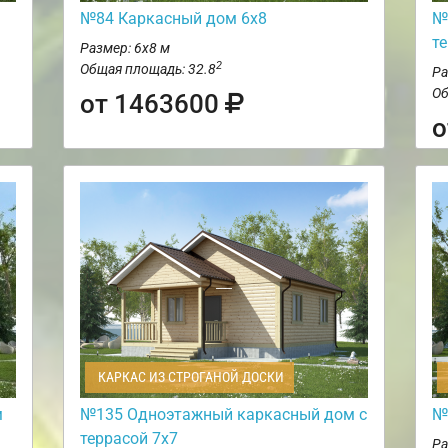
№84 Каркасный дом 6х8
№
т
Размер: 6х8 м
2
Общая площадь: 32.8
Ра
Об
от 1463600
о
КАРКАС ИЗ СТРОГАНОЙ ДОСКИ
м
№135 Одноэтажный каркасный дом с
№
террасой 7х7
Ра