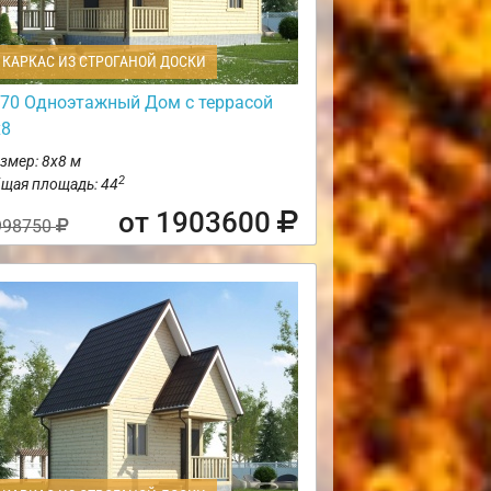
КАРКАС ИЗ СТРОГАНОЙ ДОСКИ
70 Одноэтажный Дом с террасой
х8
змер: 8х8 м
2
щая площадь: 44
от 1903600
998750