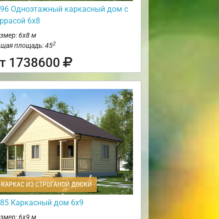
96 Одноэтажный каркасный дом с
еррасой 6х8
змер: 6х8 м
2
щая площадь: 45
т 1738600
КАРКАС ИЗ СТРОГАНОЙ ДОСКИ
85 Каркасный дом 6х9
змер: 6х9 м