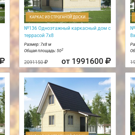
КАРКАС ИЗ СТРОГАНОЙ ДОСКИ
№136 Одноэтажный каркасный дом с
№
террасой 7х8
8
Размер: 7х8 м
Ра
2
Общая площадь: 50
Об
от 1991600
2091150
1