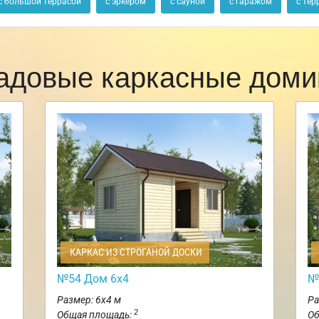
с большой террасой
с эркером
с сауной
с гаражом
с тер
адовые каркасные доми
КАРКАС ИЗ СТРОГАНОЙ ДОСКИ
№54 Дом 6х4
№
Размер: 6х4 м
Ра
2
Общая площадь:
Об