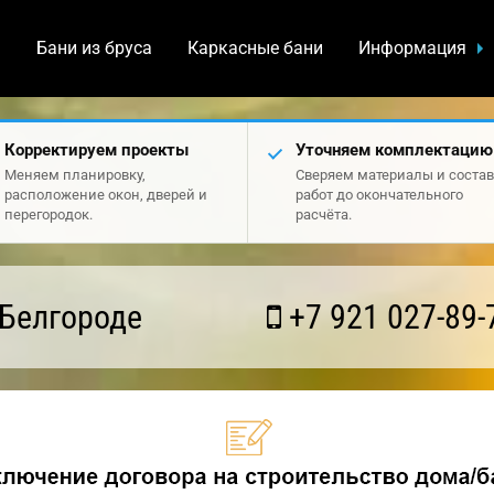
а
Бани из бруса
Каркасные бани
Информация
Корректируем проекты
Уточняем комплектацию
Меняем планировку,
Сверяем материалы и состав
расположение окон, дверей и
работ до окончательного
перегородок.
расчёта.
 Белгороде
+7 921 027-89-