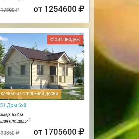
от 1254600
317300
ХИТ ПРОДАЖ
КАРКАС ИЗ СТРОГАНОЙ ДОСКИ
51 Дом 6х8
змер: 6х8 м
2
щая площадь:
от 1705600
790850