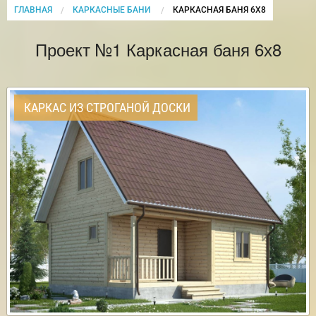
ГЛАВНАЯ
КАРКАСНЫЕ БАНИ
CURRENT:
КАРКАСНАЯ БАНЯ 6Х8
Проект №1 Каркасная баня 6х8
КАРКАС ИЗ СТРОГАНОЙ ДОСКИ