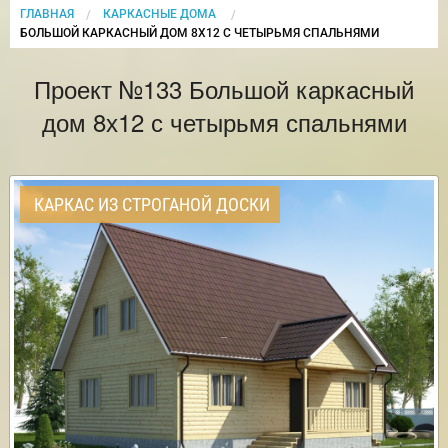
ГЛАВНАЯ
КАРКАСНЫЕ ДОМА
CURRENT:
БОЛЬШОЙ КАРКАСНЫЙ ДОМ 8Х12 С ЧЕТЫРЬМЯ СПАЛЬНЯМИ
Проект №133 Большой каркасный
дом 8х12 с четырьмя спальнями
КАРКАС ИЗ СТРОГАНОЙ ДОСКИ