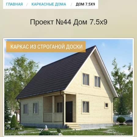
ГЛАВНАЯ
КАРКАСНЫЕ ДОМА
CURRENT:
ДОМ 7.5Х9
Проект №44 Дом 7.5х9
КАРКАС ИЗ СТРОГАНОЙ ДОСКИ