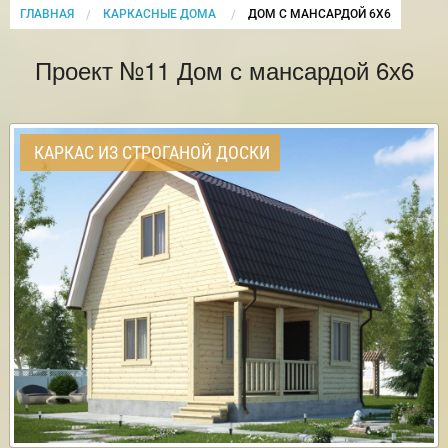
ГЛАВНАЯ
КАРКАСНЫЕ ДОМА
CURRENT:
ДОМ С МАНСАРДОЙ 6Х6
Проект №11 Дом с мансардой 6х6
КАРКАС ИЗ СТРОГАНОЙ ДОСКИ