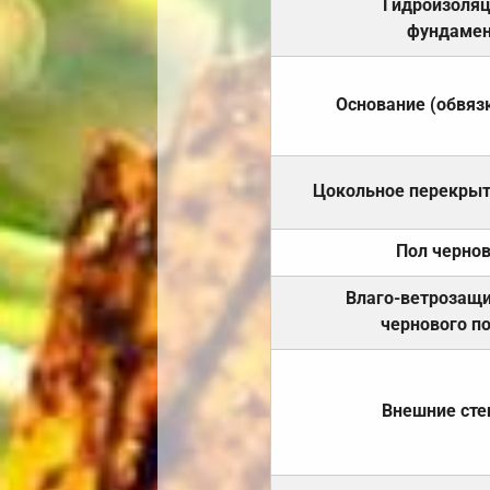
Гидроизоля
фундамен
Основание (обвяз
Цокольное перекры
Пол черно
Влаго-ветрозащ
чернового п
Внешние ст