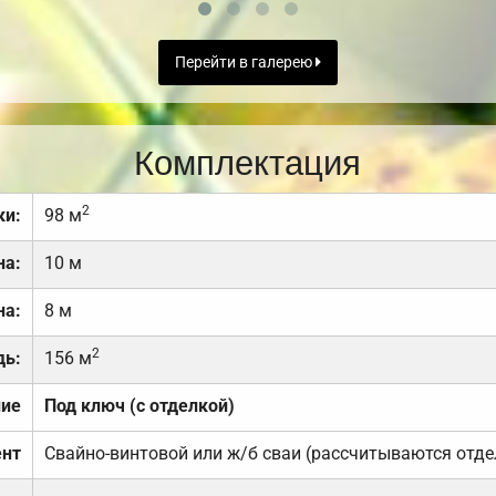
Перейти в галерею
Комплектация
2
ки:
98 м
на:
10 м
на:
8 м
2
дь:
156 м
ние
Под ключ (с отделкой)
нт
Свайно-винтовой или ж/б сваи (рассчитываются отде