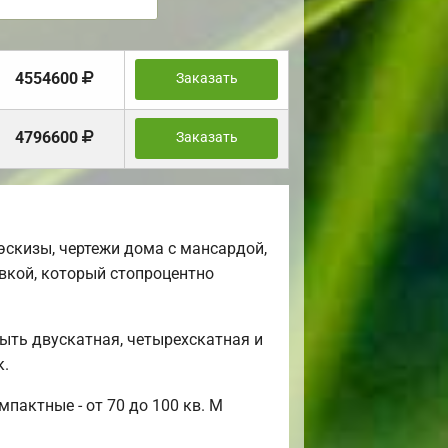
4554600
Заказать
4796600
Заказать
скизы, чертежи дома с мансардой,
вкой, который стопроцентно
ыть двускатная, четырехскатная и
к.
пактные - от 70 до 100 кв. М