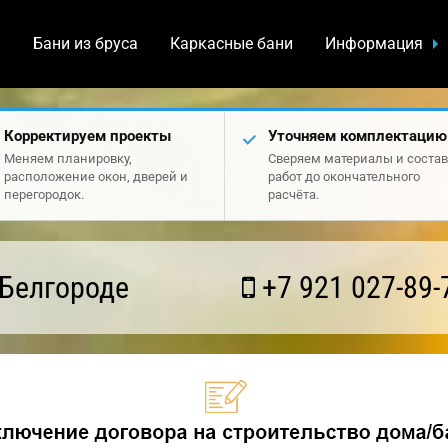
а
Бани из бруса
Каркасные бани
Информация
Корректируем проекты
Уточняем комплектацию
Меняем планировку,
Сверяем материалы и состав
расположение окон, дверей и
работ до окончательного
перегородок.
расчёта.
 Белгороде
+7 921 027-89-