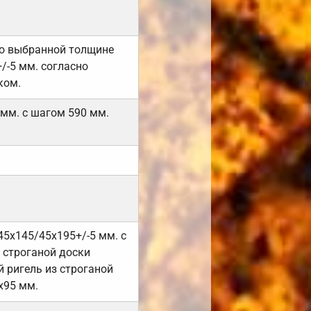
но выбранной толщине
/-5 мм. согласно
ком.
 мм. с шагом 590 мм.
45х145/45х195+/-5 мм. с
 строганой доски
 ригель из строганой
х95 мм.