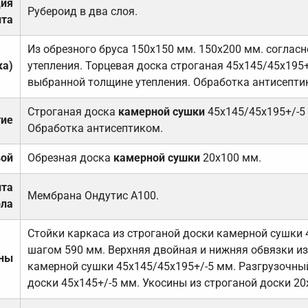
ция
Рубероид в два слоя.
та
Из обрезного бруса 150х150 мм. 150х200 мм. соглас
ка)
утепления. Торцевая доска строганая 45х145/45х195+
выбранной толщине утепления. Обработка антисепти
Строганая доска
камерной сушки
45х145/45х195+/-5
тие
Обработка антисептиком.
вой
Обрезная доска
камерной сушки
20х100 мм.
ита
Мембрана Ондутис А100.
ола
Стойки каркаса из строганой доски камерной сушки 
шагом 590 мм. Верхняя двойная и нижняя обвязки из
ены
камерной сушки 45х145/45х195+/-5 мм. Разгрузочный
доски 45х145+/-5 мм. Укосины из строганой доски 20