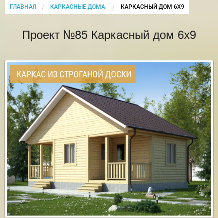
ГЛАВНАЯ
КАРКАСНЫЕ ДОМА
CURRENT:
КАРКАСНЫЙ ДОМ 6Х9
Проект №85 Каркасный дом 6х9
КАРКАС ИЗ СТРОГАНОЙ ДОСКИ