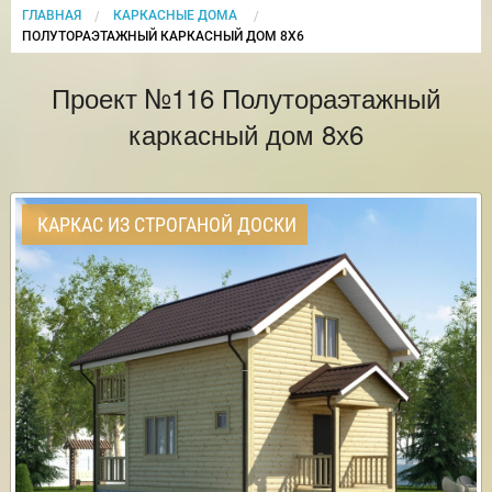
ГЛАВНАЯ
КАРКАСНЫЕ ДОМА
CURRENT:
ПОЛУТОРАЭТАЖНЫЙ КАРКАСНЫЙ ДОМ 8Х6
Проект №116 Полутораэтажный
каркасный дом 8х6
КАРКАС ИЗ СТРОГАНОЙ ДОСКИ