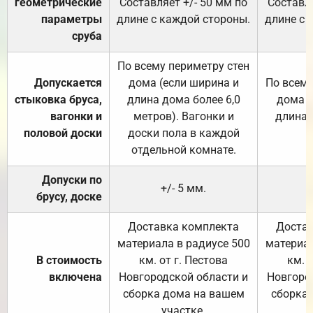
геометрические
Составляет +/- 50 мм по
Составля
параметры
длине с каждой стороны.
длине с 
сруба
По всему периметру стен
Допускается
дома (если ширина и
По всему
стыковка бруса,
длина дома более 6,0
дома (
вагонки и
метров). Вагонки и
длина 
половой доски
доски пола в каждой
отдельной комнате.
Допуски по
+/- 5 мм.
брусу, доске
Доставка комплекта
Достав
материала в радиусе 500
материал
В стоимость
км. от г. Пестова
км. 
включена
Новгородской области и
Новгоро
сборка дома на вашем
сборка
участке.