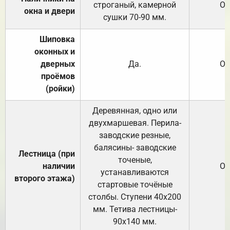
строганый, камерной
От
окна и двери
сушки 70-90 мм.
Шиповка
оконных и
дверных
Да.
От
проёмов
(ройки)
Деревянная, одно или
двухмаршевая. Перила-
заводские резные,
балясины- заводские
Лестница (при
точеные,
наличии
От
устанавливаются
второго этажа)
стартовые точёные
столбы. Ступени 40х200
мм. Тетива лестницы-
90х140 мм.