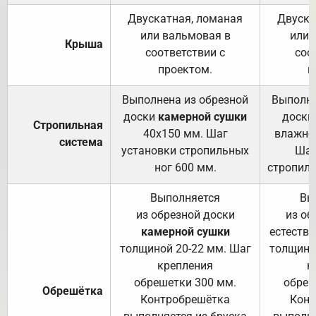
Двускатная, ломаная
Двуска
или вальмовая в
или 
Крыша
соответствии с
соо
проектом.
п
Выполнена из обрезной
Выполне
доски
камерной сушки
доски
Стропильная
40х150 мм. Шаг
влажно
система
установки стропильных
Шаг
ног 600 мм.
стропиль
Выполняется
Вы
из обрезной доски
из об
камерной сушки
естеств
толщиной 20-22 мм. Шаг
толщино
крепления
к
обрешетки 300 мм.
обреш
Обрешётка
Контробрешётка
Конт