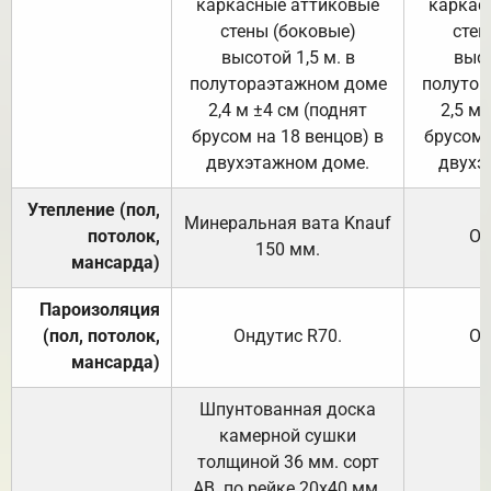
каркасные аттиковые
каркас
стены (боковые)
стен
высотой 1,5 м. в
высо
полутораэтажном доме
полутор
2,4 м ±4 см (поднят
2,5 м 
брусом на 18 венцов) в
брусом 
двухэтажном доме.
двухэ
Утепление (пол,
Минеральная вата
Knauf
потолок,
От
150
мм.
мансарда)
Пароизоляция
(пол, потолок,
Ондутис
R70
.
От
мансарда)
Шпунтованная доска
камерной сушки
толщиной 36 мм. сорт
АВ. по рейке 20х40 мм.