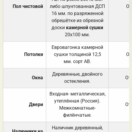
Пол чистовой
либо шпунтованная ДСП
От
16 мм. по разряженной
обрешётке из обрезной
доски
камерной сушки
20х100 мм.
Евровагонка камерной
Потолки
сушки толщиной 12,5
От
мм. сорт АВ.
Деревянные, двойного
Окна
От
остекления.
Входная- металлическая,
утеплённая (Россия).
Двери
От
Межкомнатные-
филёнчатые.
Наличник деревянный,
Наличники на