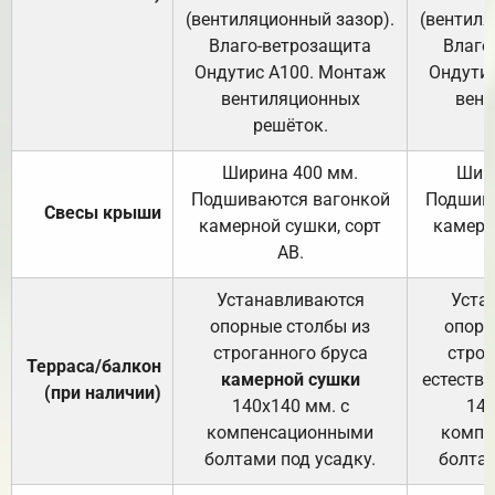
(вентиляционный зазор).
(вентиля
Влаго-ветрозащита
Влаго
Ондутис А100. Монтаж
Ондути
вентиляционных
вент
решёток.
Ширина 400 мм.
Шир
Подшиваются вагонкой
Подшива
Свесы крыши
камерной сушки, сорт
камерн
АВ.
Устанавливаются
Уста
опорные столбы из
опорн
строганного бруса
строг
Терраса/балкон
камерной сушки
естеств
(при наличии)
140х140 мм. с
140
компенсационными
компе
болтами под усадку.
болтам