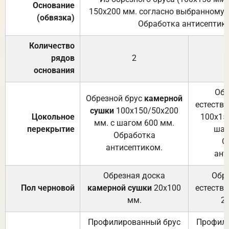
Основание
150х200 мм. согласно выбранному с
(обвязка)
Обработка антисептик
Количество
рядов
2
основания
Обр
Обрезной брус
камерной
естеств
сушки
100х150/50х200
Цокольное
100х15
мм. с шагом 600 мм.
перекрытие
шаг
Обработка
О
антисептиком.
ант
Обрезная доска
Обр
Пол черновой
камерной сушки
20х100
естеств
мм.
2
Профилированный брус
Профили