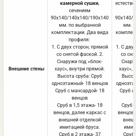
камерной сушки
,
естестве
сечением
с
90х140/140х140/190х140
90х140/
мм. по выбранной
мм. 
комплектации. Два вида
комплек
профиля:
п
1. С двух сторон, прямой
1. С дву
со снятой фаской. 2.
со сня
Снаружи под «блок-
Снару
Внешние стены
хаус», внутри прямой.
хаус», 
Высота сруба: Сруб
Высот
одноэтажный- 18 венцов
одноэта
Сруб с мансардой- 18
Сруб с
венцов
Сруб в 1,5 этажа- 18
Сруб в
венцов, далее каркас с
венцов,
внешней отделкой
внеш
имитацией бруса.
имит
Сруб в 2 этажа- 37
Сруб 