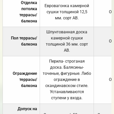
Отделка
Евровагонка камерной
потолка
сушки толщиной 12,5
От
террасы/
мм. сорт АВ.
балкона
Шпунтованная доска
Пол террасы/
камерной сушки
От
балкона
толщиной 36 мм. сорт
АВ.
Перила- строганая
доска. Балясины-
Ограждение
точеные, фигурные. Либо
террасы/
ограждение в
От
балкона
скандинавском стиле.
Устанавливаются
ступени у входа.
Допуск на