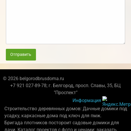
Отправить
© 2026 belgorodbrusdoma.ru
+7 921 027-89-78; г. Белгород, просп. Славы, 35, БЦ
"Проспект"
Информация
Строительство деревянных домов: Дачные домики под
усадку, каркасные дома под ключ для пмж.
Бригада плотников постороит садовые домики для
дачи. Каталог проектов с фото и ценами: заказать