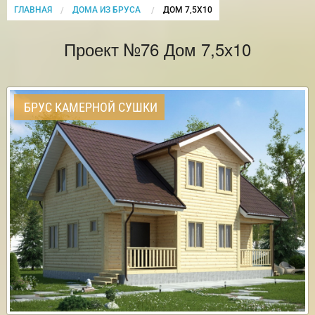
ГЛАВНАЯ
ДОМА ИЗ БРУСА
CURRENT:
ДОМ 7,5Х10
Проект №76 Дом 7,5х10
БРУС КАМЕРНОЙ СУШКИ