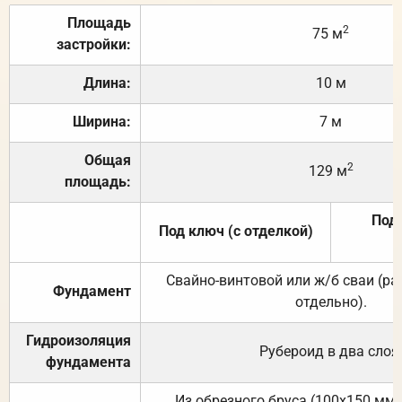
Площадь
2
75 м
застройки:
Длина:
10 м
Ширина:
7 м
Общая
2
129 м
площадь:
Под 
Под ключ (с отделкой)
Свайно-винтовой или ж/б сваи (р
Фундамент
отдельно).
Гидроизоляция
Рубероид в два слоя
фундамента
Из обрезного бруса (100х150 мм.