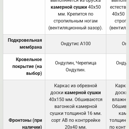
выполняется из бруска
выполня
камерной сушки
40х50
естеств
мм. Крепится по
40х50 м
стропильным ногам
строп
(вентиляционный зазор).
(вентиля
Подкровельная
Ондутис А100
Он
мембрана
Кровельное
Ондулин, Черепица
Ондул
покрытие (на
Ондулин.
выбор)
Каркас из обрезной
Карка
доски
камерной сушки
доски
40х150 мм. Обшиваются
влажно
вагонкой камерной
Обшива
сушки толщиной 16 мм.
каме
Фронтоны (при
сорт АВ по контррейке
толщиной
наличии)
20х40 мм.
по контр