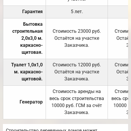
Гарантия
5 лет.
Бытовка
строительная
Стоимость 23000 руб.
Стоимо
2,0х3,0 м.
Остаётся на участке
Остаёт
каркасно-
Заказчика.
З
щитовая.
Туалет 1,0х1,0
Стоимость 12000 руб.
Стоимо
м. каркасно-
Остаётся на участке
Остаёт
щитовой.
Заказчика.
З
Стоимость аренды на
Стоимо
весь срок строительства
весь сро
Генератор
10000 руб. ГСМ за счёт
10000 р
Заказчика.
З
Строительство деревянных домов может