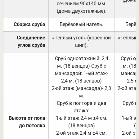
сечением 90х140 мм.
(дома двухэтажные).
Сборка сруба
Берёзовый нагель.
Берёз
Соединение
«Тёплый угол» (коренной
«Тёплый 
углов сруба
шип).
Сруб одноэтажный: 2,4
Сруб од
м. (18 венцов) Сруб с
м. (18
мансардой: 1-ый этаж-
мансард
2,4 м. (18 венцов)
2,5 м
2-ой этаж (мансарда)- 2,3
2-ой этаж
м.
Сруб в полтора и два
Сруб в
этажа:
Высота от пола
1-ый этаж 2,4 м ±4 см.
1-ый эт
до потолка
(18 венцов)
(1
2-ой этаж 2,4 м ±4 см.
2-ой эт