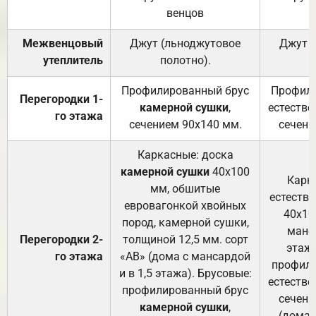
венцов
Межвенцовый
Джут (льноджутовое
Джут 
утеплитель
полотно).
п
Профилированный брус
Профили
Перегородки 1-
камерной сушки
,
естестве
го этажа
сечением 90х140 мм.
сечени
Каркасные: доска
камерной сушки
40х100
Карк
мм, обшитые
естеств
евровагонкой хвойных
40х10
пород, камерной сушки,
манса
Перегородки 2-
толщиной 12,5 мм. сорт
этажа
го этажа
«АВ» (дома с мансардой
профили
и в 1,5 этажа). Брусовые:
естестве
профилированный брус
сечени
камерной сушки
,
(дома 