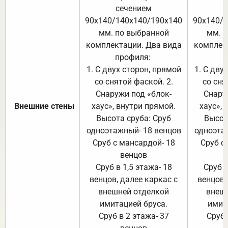
сечением
с
90х140/140х140/190х140
90х140/
мм. по выбранной
мм. 
комплектации. Два вида
комплек
профиля:
п
1. С двух сторон, прямой
1. С дву
со снятой фаской. 2.
со сня
Снаружи под «блок-
Снару
Внешние стены
хаус», внутри прямой.
хаус», 
Высота сруба: Сруб
Высот
одноэтажный- 18 венцов
одноэта
Сруб с мансардой- 18
Сруб с
венцов
Сруб в 1,5 этажа- 18
Сруб в
венцов, далее каркас с
венцов,
внешней отделкой
внеш
имитацией бруса.
имит
Сруб в 2 этажа- 37
Сруб 