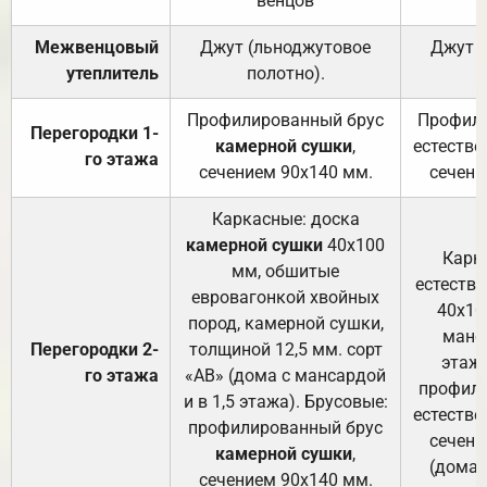
венцов
Межвенцовый
Джут (льноджутовое
Джут 
утеплитель
полотно).
п
Профилированный брус
Профили
Перегородки 1-
камерной сушки
,
естестве
го этажа
сечением 90х140 мм.
сечени
Каркасные: доска
камерной сушки
40х100
Карк
мм, обшитые
естеств
евровагонкой хвойных
40х10
пород, камерной сушки,
манса
Перегородки 2-
толщиной 12,5 мм. сорт
этажа
го этажа
«АВ» (дома с мансардой
профили
и в 1,5 этажа). Брусовые:
естестве
профилированный брус
сечени
камерной сушки
,
(дома 
сечением 90х140 мм.