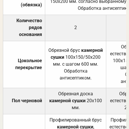
150х200 мм. согласно выбранному с
(обвязка)
Обработка антисептик
Количество
рядов
2
основания
Обр
Обрезной брус
камерной
естеств
сушки
100х150/50х200
Цокольное
100х15
мм. с шагом 600 мм.
перекрытие
шаг
Обработка
О
антисептиком.
ант
Обрезная доска
Обр
Пол черновой
камерной сушки
20х100
естеств
мм.
2
Профилированный брус
Профили
камерной сушки
,
естестве