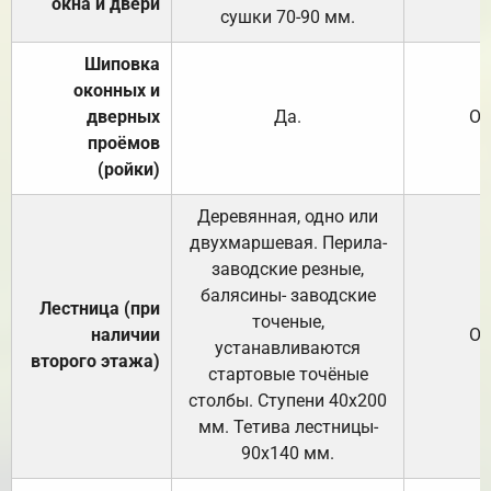
окна и двери
сушки 70-90 мм.
Шиповка
оконных и
дверных
Да.
От
проёмов
(ройки)
Деревянная, одно или
двухмаршевая. Перила-
заводские резные,
балясины- заводские
Лестница (при
точеные,
наличии
От
устанавливаются
второго этажа)
стартовые точёные
столбы. Ступени 40х200
мм. Тетива лестницы-
90х140 мм.