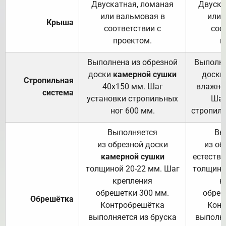
Двускатная, ломаная
Двуска
или вальмовая в
или 
Крыша
соответствии с
соо
проектом.
п
Выполнена из обрезной
Выполне
доски
камерной сушки
доски
Стропильная
40х150 мм. Шаг
влажно
система
установки стропильных
Шаг
ног 600 мм.
стропиль
Выполняется
Вы
из обрезной доски
из об
камерной сушки
естеств
толщиной 20-22 мм. Шаг
толщино
крепления
к
обрешетки 300 мм.
обреш
Обрешётка
Контробрешётка
Конт
выполняется из бруска
выполня