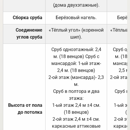
(дома двухэтажные).
Сборка сруба
Берёзовый нагель.
Берёз
Соединение
«Тёплый угол» (коренной
«Тёплый 
углов сруба
шип).
Сруб одноэтажный: 2,4
Сруб од
м. (18 венцов) Сруб с
м. (18
мансардой: 1-ый этаж-
мансард
2,4 м. (18 венцов)
2,5 м
2-ой этаж (мансарда)- 2,3
2-ой этаж
м.
Сруб в полтора и два
Сруб в
этажа:
Высота от пола
1-ый этаж 2,4 м ±4 см.
1-ый эт
до потолка
(18 венцов)
(1
2-ой этаж 2,4 м ±4 см.
2-ой эт
каркасные аттиковые
каркас