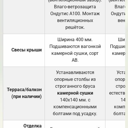
Влаго-ветрозащита
Влаго
Ондутис А100. Монтаж
Ондути
вентиляционных
вент
решёток.
Ширина 400 мм.
Шир
Подшиваются вагонкой
Подшива
Свесы крыши
камерной сушки, сорт
камерн
АВ.
Устанавливаются
Уста
опорные столбы из
опорн
строганного бруса
строг
Терраса/балкон
камерной сушки
естеств
(при наличии)
140х140 мм. с
140
компенсационными
компе
болтами под усадку.
болтам
Отделка