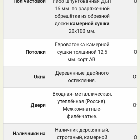
Пол чистовой
либо шпунтованная ДСП
От
16 мм. по разряженной
обрешётке из обрезной
доски
камерной сушки
20х100 мм.
Евровагонка камерной
Потолки
сушки толщиной 12,5
От
мм. сорт АВ.
Деревянные, двойного
Окна
От
остекления.
Входная- металлическая,
утеплённая (Россия).
Двери
От
Межкомнатные-
филёнчатые.
Наличник деревянный,
Наличники на
строганый, камерной
От