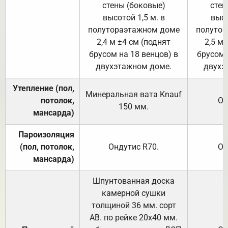
стены (боковые)
стен
высотой 1,5 м. в
высо
полутораэтажном доме
полутор
2,4 м ±4 см (поднят
2,5 м 
брусом на 18 венцов) в
брусом 
двухэтажном доме.
двухэ
Утепление (пол,
Минеральная вата
Knauf
потолок,
От
150
мм.
мансарда)
Пароизоляция
(пол, потолок,
Ондутис
R70
.
От
мансарда)
Шпунтованная доска
камерной сушки
толщиной 36 мм. сорт
АВ. по рейке 20х40 мм.