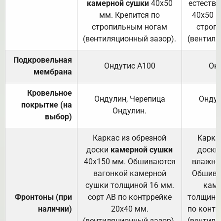
камерной сушки
40х50
естеств
мм. Крепится по
40х50 м
стропильным ногам
строп
(вентиляционный зазор).
(вентиля
Подкровельная
Ондутис А100
Он
мембрана
Кровельное
Ондулин, Черепица
Ондул
покрытие (на
Ондулин.
выбор)
Каркас из обрезной
Карка
доски
камерной сушки
доски
40х150 мм. Обшиваются
влажно
вагонкой камерной
Обшива
сушки толщиной 16 мм.
каме
Фронтоны (при
сорт АВ по контррейке
толщиной
наличии)
20х40 мм.
по контр
(вентиляционный зазор).
(вентиля