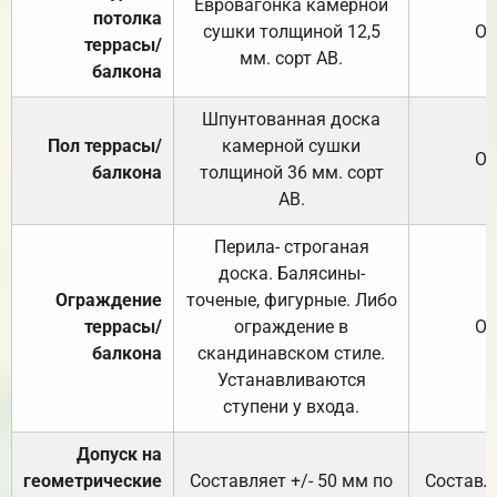
Евровагонка камерной
потолка
сушки толщиной 12,5
От
террасы/
мм. сорт АВ.
балкона
Шпунтованная доска
Пол террасы/
камерной сушки
От
балкона
толщиной 36 мм. сорт
АВ.
Перила- строганая
доска. Балясины-
Ограждение
точеные, фигурные. Либо
террасы/
ограждение в
От
балкона
скандинавском стиле.
Устанавливаются
ступени у входа.
Допуск на
геометрические
Составляет +/- 50 мм по
Составля