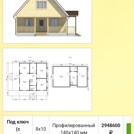
Под ключ
Профилированный
2948600
(с
8х10
З
140х140 мм