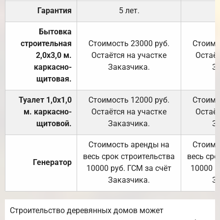
Гарантия
5 лет.
Бытовка
строительная
Стоимость 23000 руб.
Стоимо
2,0х3,0 м.
Остаётся на участке
Остаёт
каркасно-
Заказчика.
З
щитовая.
Туалет 1,0х1,0
Стоимость 12000 руб.
Стоимо
м. каркасно-
Остаётся на участке
Остаёт
щитовой.
Заказчика.
З
Стоимость аренды на
Стоимо
весь срок строительства
весь сро
Генератор
10000 руб. ГСМ за счёт
10000 р
Заказчика.
З
Строительство деревянных домов может