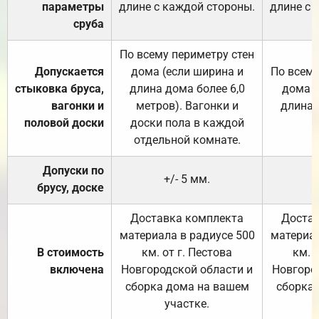
параметры
длине с каждой стороны.
длине с 
сруба
По всему периметру стен
Допускается
дома (если ширина и
По всему
стыковка бруса,
длина дома более 6,0
дома (
вагонки и
метров). Вагонки и
длина 
половой доски
доски пола в каждой
отдельной комнате.
Допуски по
+/- 5 мм.
брусу, доске
Доставка комплекта
Достав
материала в радиусе 500
материал
В стоимость
км. от г. Пестова
км. 
включена
Новгородской области и
Новгоро
сборка дома на вашем
сборка
участке.