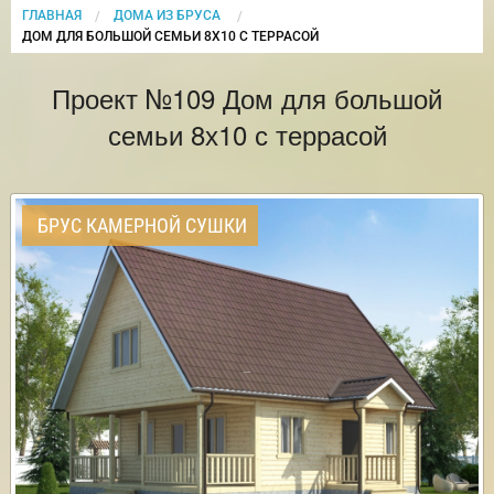
ГЛАВНАЯ
ДОМА ИЗ БРУСА
CURRENT:
ДОМ ДЛЯ БОЛЬШОЙ СЕМЬИ 8Х10 С ТЕРРАСОЙ
Проект №109 Дом для большой
семьи 8х10 с террасой
БРУС КАМЕРНОЙ СУШКИ