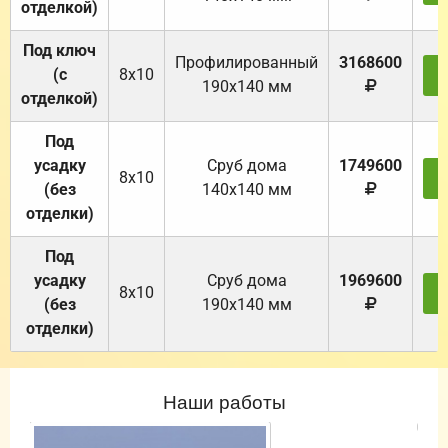
отделкой)
Под ключ
Профилированный
3168600
(с
8х10
З
190х140 мм
отделкой)
Под
усадку
Cруб дома
1749600
8х10
З
(без
140х140 мм
отделки)
Под
усадку
Cруб дома
1969600
8х10
З
(без
190х140 мм
отделки)
Наши работы