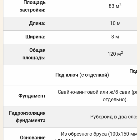
Площадь
2
83 м
застройки:
Длина:
10 м
Ширина:
8 м
Общая
2
120 м
площадь:
Под 
Под ключ (с отделкой)
Свайно-винтовой или ж/б сваи (р
Фундамент
отдельно).
Гидроизоляция
Рубероид в два слоя
фундамента
Из обрезного бруса (100х150 мм.
Основание