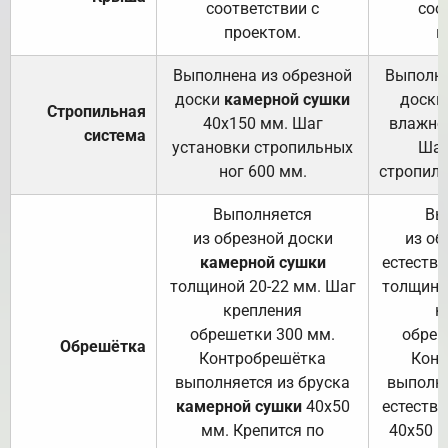
соответствии с
соо
проектом.
п
Выполнена из обрезной
Выполне
доски
камерной сушки
доски
Стропильная
40х150 мм. Шаг
влажно
система
установки стропильных
Шаг
ног 600 мм.
стропиль
Выполняется
Вы
из обрезной доски
из об
камерной сушки
естеств
толщиной 20-22 мм. Шаг
толщино
крепления
к
обрешетки 300 мм.
обреш
Обрешётка
Контробрешётка
Конт
выполняется из бруска
выполня
камерной сушки
40х50
естеств
мм. Крепится по
40х50 м