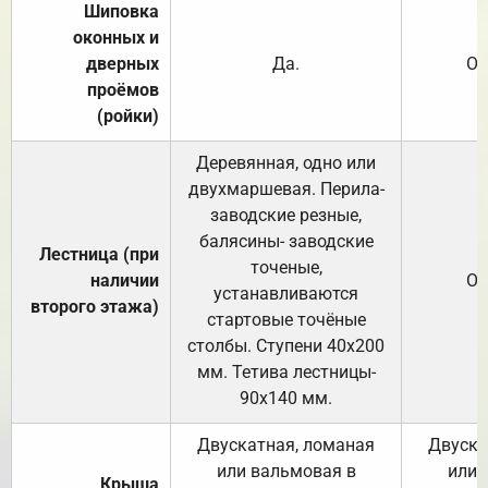
Шиповка
оконных и
дверных
Да.
От
проёмов
(ройки)
Деревянная, одно или
двухмаршевая. Перила-
заводские резные,
балясины- заводские
Лестница (при
точеные,
наличии
От
устанавливаются
второго этажа)
стартовые точёные
столбы. Ступени 40х200
мм. Тетива лестницы-
90х140 мм.
Двускатная, ломаная
Двуска
или вальмовая в
или 
Крыша