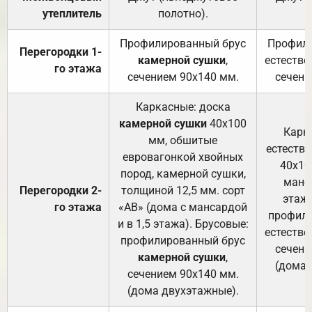
утеплитель
полотно).
п
Профилированный брус
Профили
Перегородки 1-
камерной сушки
,
естестве
го этажа
сечением 90х140 мм.
сечени
Каркасные: доска
камерной сушки
40х100
Карк
мм, обшитые
естеств
евровагонкой хвойных
40х10
пород, камерной сушки,
манса
Перегородки 2-
толщиной 12,5 мм. сорт
этажа
го этажа
«АВ» (дома с мансардой
профили
и в 1,5 этажа). Брусовые:
естестве
профилированный брус
сечени
камерной сушки
,
(дома 
сечением 90х140 мм.
(дома двухэтажные).