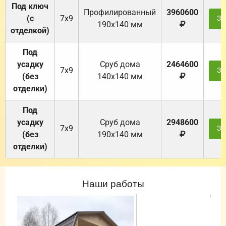
Под ключ
Профилированный
3960600
(с
7х9
За
190х140 мм
отделкой)
Под
усадку
Cруб дома
2464600
7х9
За
(без
140х140 мм
отделки)
Под
усадку
Cруб дома
2948600
7х9
За
(без
190х140 мм
отделки)
Наши работы