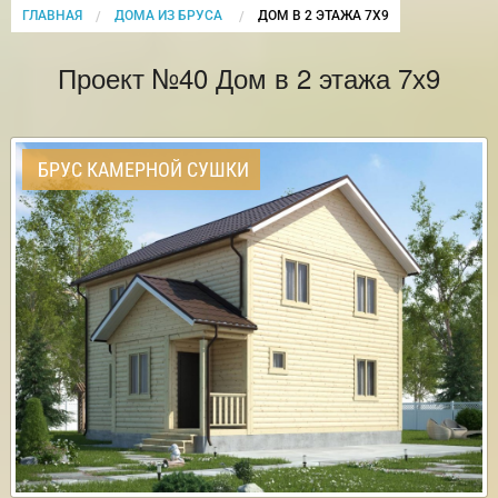
ГЛАВНАЯ
ДОМА ИЗ БРУСА
CURRENT:
ДОМ В 2 ЭТАЖА 7Х9
Проект №40 Дом в 2 этажа 7х9
БРУС КАМЕРНОЙ СУШКИ