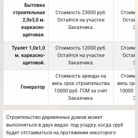
Бытовка
строительная
Стоимость 23000 руб.
Стоимо
2,0х3,0 м.
Остаётся на участке
Остаёт
каркасно-
Заказчика.
З
щитовая.
Туалет 1,0х1,0
Стоимость 12000 руб.
Стоимо
м. каркасно-
Остаётся на участке
Остаёт
щитовой.
Заказчика.
З
Стоимость аренды на
Стоимо
весь срок строительства
весь сро
Генератор
10000 руб. ГСМ за счёт
10000 р
Заказчика.
З
Строительство деревянных домов может
выполняться в двух видах: под усадку, когда сруб
будет отстаиваться на протяжении некоторого