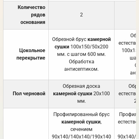
Количество
рядов
2
основания
Обр
Обрезной брус
камерной
естеств
сушки
100х150/50х200
Цокольное
100х15
мм. с шагом 600 мм.
перекрытие
шаг
Обработка
О
антисептиком.
ант
Обрезная доска
Обр
Пол черновой
камерной сушки
20х100
естеств
мм.
2
Профилированный брус
Профили
камерной сушки
,
естестве
сечением
с
90х140/140х140/190х140
90х140/