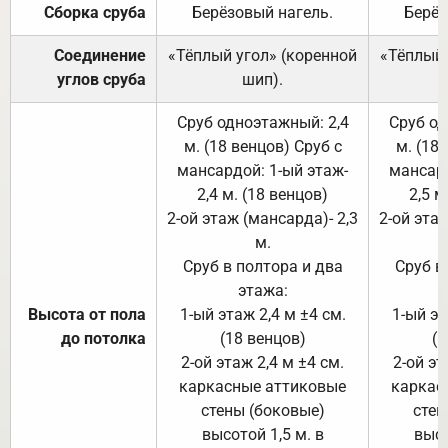
Сборка сруба
Берёзовый нагель.
Берёз
Соединение
«Тёплый угол» (коренной
«Тёплый 
углов сруба
шип).
Сруб одноэтажный: 2,4
Сруб од
м. (18 венцов) Сруб с
м. (18
мансардой: 1-ый этаж-
мансард
2,4 м. (18 венцов)
2,5 м
2-ой этаж (мансарда)- 2,3
2-ой этаж
м.
Сруб в полтора и два
Сруб в
этажа:
Высота от пола
1-ый этаж 2,4 м ±4 см.
1-ый эт
до потолка
(18 венцов)
(1
2-ой этаж 2,4 м ±4 см.
2-ой эт
каркасные аттиковые
каркас
стены (боковые)
стен
высотой 1,5 м. в
высо