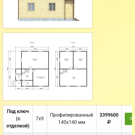
Под ключ
Профилированный
3399600
(с
7х9
За
140х140 мм
отделкой)