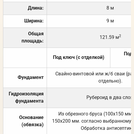
Длина:
8 м
Ширина:
9 м
Общая
2
121.59 м
площадь:
Под 
Под ключ (с отделкой)
Свайно-винтовой или ж/б сваи (р
Фундамент
отдельно).
Гидроизоляция
Рубероид в два слоя
фундамента
Из обрезного бруса (100х150 мм.
Основание
150х200 мм. согласно выбранному с
(обвязка)
Обработка антисептик