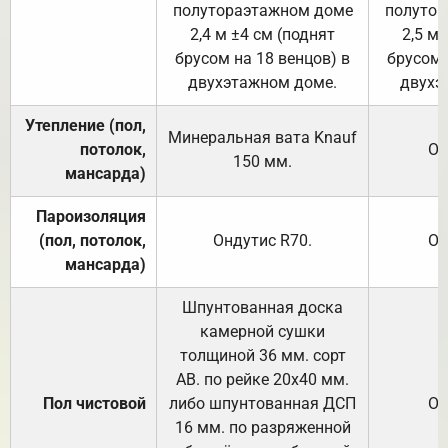
полутораэтажном доме
полутор
2,4 м ±4 см (поднят
2,5 м 
брусом на 18 венцов) в
брусом 
двухэтажном доме.
двухэ
Утепление (пол,
Минеральная вата
Knauf
потолок,
От
150
мм.
мансарда)
Пароизоляция
(пол, потолок,
Ондутис
R70
.
От
мансарда)
Шпунтованная доска
камерной сушки
толщиной 36 мм. сорт
АВ. по рейке 20х40 мм.
Пол чистовой
либо шпунтованная ДСП
От
16 мм. по разряженной