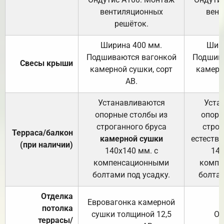
вентиляционных
вент
решёток.
Ширина 400 мм.
Шир
Подшиваются вагонкой
Подшива
Свесы крыши
камерной сушки, сорт
камерн
АВ.
Устанавливаются
Уста
опорные столбы из
опорн
строганного бруса
строг
Терраса/балкон
камерной сушки
естеств
(при наличии)
140х140 мм. с
140
компенсационными
компе
болтами под усадку.
болтам
Отделка
Евровагонка камерной
потолка
сушки толщиной 12,5
От
террасы/