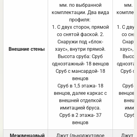
мм. по выбранной
мм. 
комплектации. Два вида
комплек
профиля:
п
1. С двух сторон, прямой
1. С дву
со снятой фаской. 2.
со сня
Снаружи под «блок-
Снару
Внешние стены
хаус», внутри прямой.
хаус», 
Высота сруба: Сруб
Высот
одноэтажный- 18 венцов
одноэта
Сруб с мансардой- 18
Сруб с
венцов
Сруб в 1,5 этажа- 18
Сруб в
венцов, далее каркас с
венцов,
внешней отделкой
внеш
имитацией бруса.
имит
Сруб в 2 этажа- 37
Сруб 
венцов
Межвенцовый
Джут (льноджутовое
Джут 