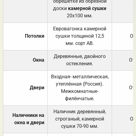
обрешётке из обрезной
доски
камерной сушки
20х100 мм.
Евровагонка камерной
Потолки
сушки толщиной 12,5
От
мм. сорт АВ.
Деревянные, двойного
Окна
От
остекления.
Входная- металлическая,
утеплённая (Россия).
Двери
От
Межкомнатные-
филёнчатые.
Наличник деревянный,
Наличники на
строганый, камерной
От
окна и двери
сушки 70-90 мм.