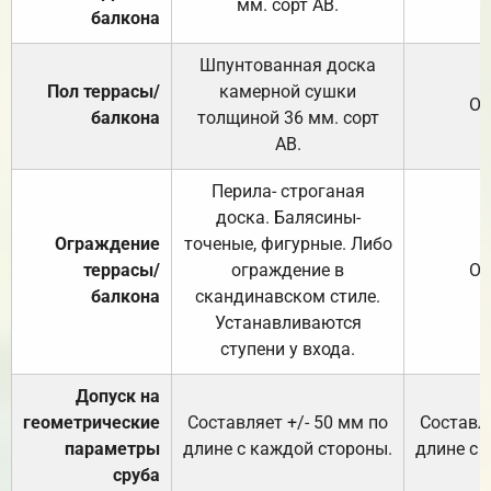
мм. сорт АВ.
балкона
Шпунтованная доска
Пол террасы/
камерной сушки
От
балкона
толщиной 36 мм. сорт
АВ.
Перила- строганая
доска. Балясины-
Ограждение
точеные, фигурные. Либо
террасы/
ограждение в
От
балкона
скандинавском стиле.
Устанавливаются
ступени у входа.
Допуск на
геометрические
Составляет +/- 50 мм по
Составля
параметры
длине с каждой стороны.
длине с 
сруба