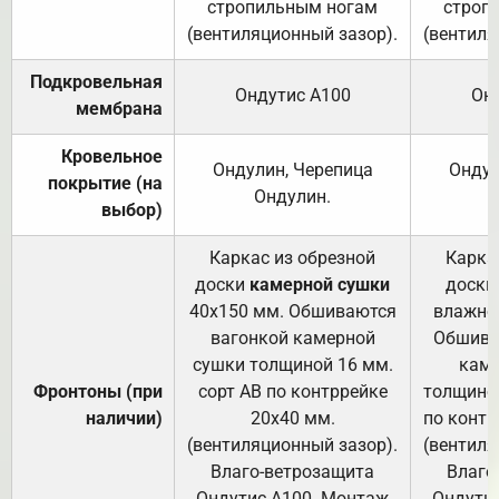
стропильным ногам
строп
(вентиляционный зазор).
(вентиля
Подкровельная
Ондутис А100
Он
мембрана
Кровельное
Ондулин, Черепица
Ондул
покрытие (на
Ондулин.
выбор)
Каркас из обрезной
Карка
доски
камерной сушки
доски
40х150 мм. Обшиваются
влажно
вагонкой камерной
Обшива
сушки толщиной 16 мм.
каме
Фронтоны (при
сорт АВ по контррейке
толщиной
наличии)
20х40 мм.
по контр
(вентиляционный зазор).
(вентиля
Влаго-ветрозащита
Влаго
Ондутис А100. Монтаж
Ондути