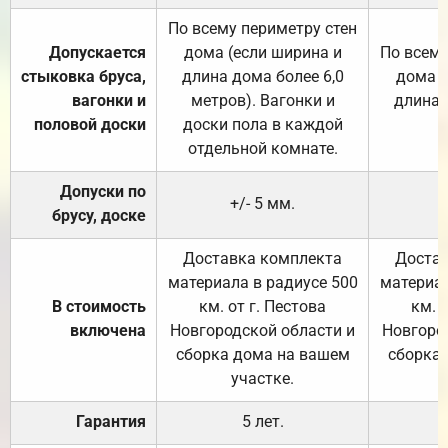
По всему периметру стен
Допускается
дома (если ширина и
По всему
стыковка бруса,
длина дома более 6,0
дома (
вагонки и
метров). Вагонки и
длина 
половой доски
доски пола в каждой
отдельной комнате.
Допуски по
+/- 5 мм.
брусу, доске
Доставка комплекта
Достав
материала в радиусе 500
материал
В стоимость
км. от г. Пестова
км. 
включена
Новгородской области и
Новгоро
сборка дома на вашем
сборка
участке.
Гарантия
5 лет.