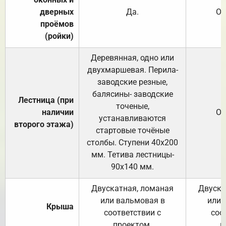
дверных
Да.
От
проёмов
(ройки)
Деревянная, одно или
двухмаршевая. Перила-
заводские резные,
балясины- заводские
Лестница (при
точеные,
наличии
От
устанавливаются
второго этажа)
стартовые точёные
столбы. Ступени 40х200
мм. Тетива лестницы-
90х140 мм.
Двускатная, ломаная
Двуска
или вальмовая в
или 
Крыша
соответствии с
соо
проектом.
п