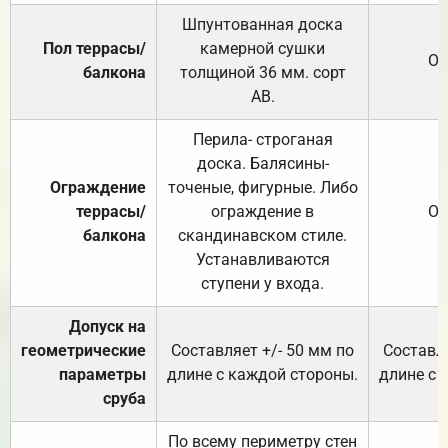
Шпунтованная доска
Пол террасы/
камерной сушки
От
балкона
толщиной 36 мм. сорт
АВ.
Перила- строганая
доска. Балясины-
Ограждение
точеные, фигурные. Либо
террасы/
ограждение в
От
балкона
скандинавском стиле.
Устанавливаются
ступени у входа.
Допуск на
геометрические
Составляет +/- 50 мм по
Составля
параметры
длине с каждой стороны.
длине с 
сруба
По всему периметру стен