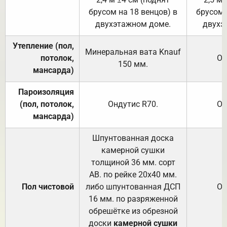
брусом на 18 венцов) в
брусом 
двухэтажном доме.
двухэ
Утепление (пол,
Минеральная вата
Knauf
потолок,
От
150
мм.
мансарда)
Пароизоляция
(пол, потолок,
Ондутис
R70
.
От
мансарда)
Шпунтованная доска
камерной сушки
толщиной 36 мм. сорт
АВ. по рейке 20х40 мм.
Пол чистовой
либо шпунтованная ДСП
От
16 мм. по разряженной
обрешётке из обрезной
доски
камерной сушки