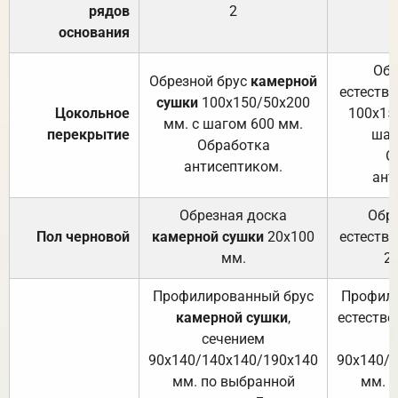
рядов
2
основания
Обр
Обрезной брус
камерной
естеств
сушки
100х150/50х200
Цокольное
100х15
мм. с шагом 600 мм.
перекрытие
шаг
Обработка
О
антисептиком.
ант
Обрезная доска
Обр
Пол черновой
камерной сушки
20х100
естеств
мм.
2
Профилированный брус
Профили
камерной сушки
,
естестве
сечением
с
90х140/140х140/190х140
90х140/
мм. по выбранной
мм. 