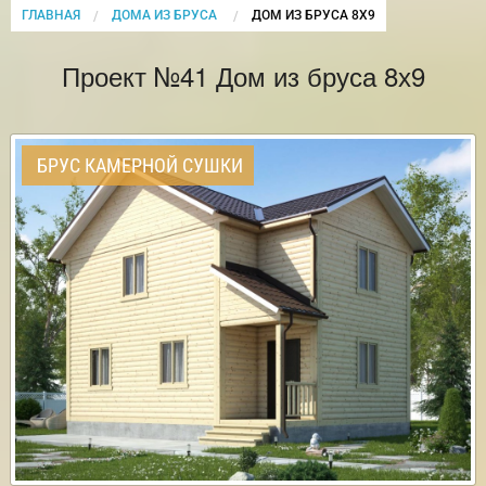
ГЛАВНАЯ
ДОМА ИЗ БРУСА
CURRENT:
ДОМ ИЗ БРУСА 8Х9
Проект №41 Дом из бруса 8х9
БРУС КАМЕРНОЙ СУШКИ