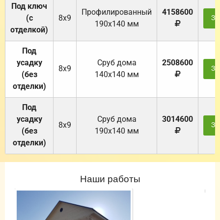
Под ключ
Профилированный
4158600
(с
8х9
За
190х140 мм
отделкой)
Под
усадку
Cруб дома
2508600
8х9
За
(без
140х140 мм
отделки)
Под
усадку
Cруб дома
3014600
8х9
За
(без
190х140 мм
отделки)
Наши работы