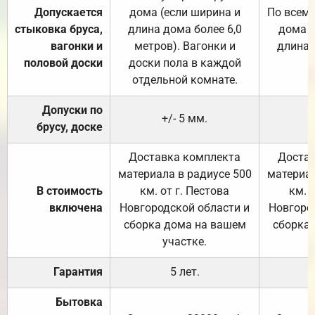
Допускается
дома (если ширина и
По всему
стыковка бруса,
длина дома более 6,0
дома (
вагонки и
метров). Вагонки и
длина 
половой доски
доски пола в каждой
отдельной комнате.
Допуски по
+/- 5 мм.
брусу, доске
Доставка комплекта
Достав
материала в радиусе 500
материал
В стоимость
км. от г. Пестова
км. 
включена
Новгородской области и
Новгоро
сборка дома на вашем
сборка
участке.
Гарантия
5 лет.
Бытовка