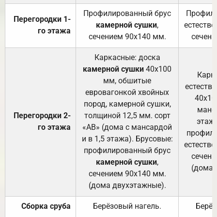
Профилированный брус
Профили
Перегородки 1-
камерной сушки
,
естестве
го этажа
сечением 90х140 мм.
сечени
Каркасные: доска
камерной сушки
40х100
Карк
мм, обшитые
естеств
евровагонкой хвойных
40х10
пород, камерной сушки,
манса
Перегородки 2-
толщиной 12,5 мм. сорт
этажа
го этажа
«АВ» (дома с мансардой
профили
и в 1,5 этажа). Брусовые:
естестве
профилированный брус
сечени
камерной сушки
,
(дома 
сечением 90х140 мм.
(дома двухэтажные).
Сборка сруба
Берёзовый нагель.
Берёз