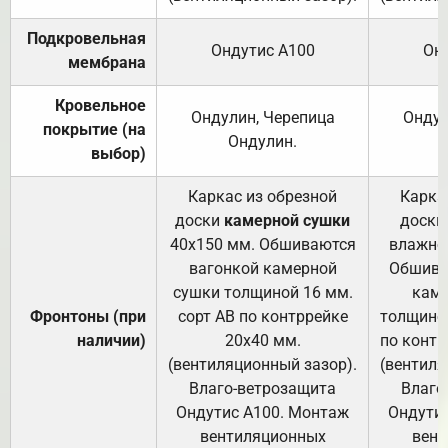
Подкровельная
Ондутис А100
Он
мембрана
Кровельное
Ондулин, Черепица
Ондул
покрытие (на
Ондулин.
выбор)
Каркас из обрезной
Карка
доски
камерной сушки
доски
40х150 мм. Обшиваются
влажно
вагонкой камерной
Обшива
сушки толщиной 16 мм.
каме
Фронтоны (при
сорт АВ по контррейке
толщиной
наличии)
20х40 мм.
по контр
(вентиляционный зазор).
(вентиля
Влаго-ветрозащита
Влаго
Ондутис А100. Монтаж
Ондути
вентиляционных
вент