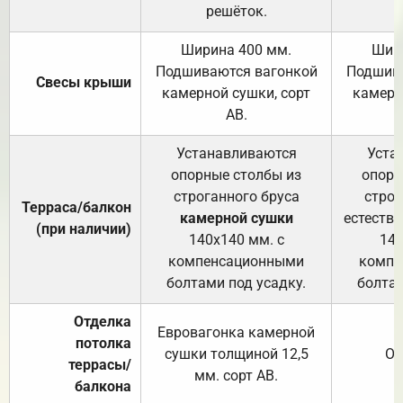
решёток.
Ширина 400 мм.
Шир
Подшиваются вагонкой
Подшива
Свесы крыши
камерной сушки, сорт
камерн
АВ.
Устанавливаются
Уста
опорные столбы из
опорн
строганного бруса
строг
Терраса/балкон
камерной сушки
естеств
(при наличии)
140х140 мм. с
140
компенсационными
компе
болтами под усадку.
болтам
Отделка
Евровагонка камерной
потолка
сушки толщиной 12,5
От
террасы/
мм. сорт АВ.
балкона