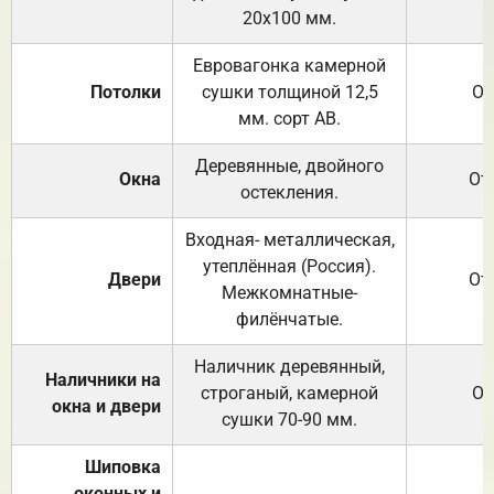
20х100 мм.
Евровагонка камерной
Потолки
сушки толщиной 12,5
От
мм. сорт АВ.
Деревянные, двойного
Окна
От
остекления.
Входная- металлическая,
утеплённая (Россия).
Двери
От
Межкомнатные-
филёнчатые.
Наличник деревянный,
Наличники на
строганый, камерной
От
окна и двери
сушки 70-90 мм.
Шиповка
оконных и