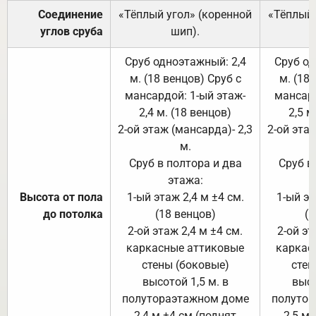
Соединение
«Тёплый угол» (коренной
«Тёплый 
углов сруба
шип).
Сруб одноэтажный: 2,4
Сруб од
м. (18 венцов) Сруб с
м. (18
мансардой: 1-ый этаж-
мансард
2,4 м. (18 венцов)
2,5 м
2-ой этаж (мансарда)- 2,3
2-ой этаж
м.
Сруб в полтора и два
Сруб в
этажа:
Высота от пола
1-ый этаж 2,4 м ±4 см.
1-ый эт
до потолка
(18 венцов)
(1
2-ой этаж 2,4 м ±4 см.
2-ой эт
каркасные аттиковые
каркас
стены (боковые)
стен
высотой 1,5 м. в
высо
полутораэтажном доме
полутор
2,4 м ±4 см (поднят
2,5 м 