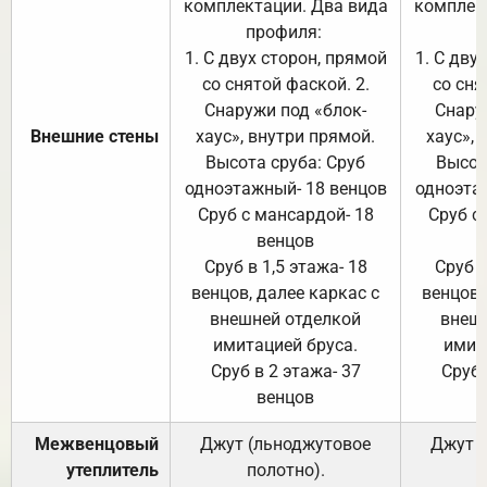
комплектации. Два вида
комплек
профиля:
п
1. С двух сторон, прямой
1. С дву
со снятой фаской. 2.
со сня
Снаружи под «блок-
Снару
Внешние стены
хаус», внутри прямой.
хаус», 
Высота сруба: Сруб
Высот
одноэтажный- 18 венцов
одноэта
Сруб с мансардой- 18
Сруб с
венцов
Сруб в 1,5 этажа- 18
Сруб в
венцов, далее каркас с
венцов,
внешней отделкой
внеш
имитацией бруса.
имит
Сруб в 2 этажа- 37
Сруб 
венцов
Межвенцовый
Джут (льноджутовое
Джут 
утеплитель
полотно).
п