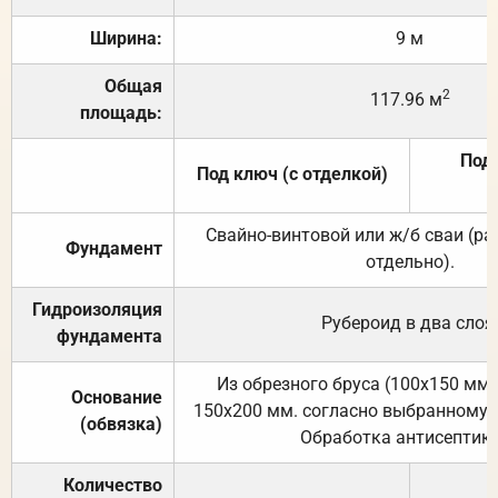
Ширина:
9 м
Общая
2
117.96 м
площадь:
Под 
Под ключ (с отделкой)
Свайно-винтовой или ж/б сваи (р
Фундамент
отдельно).
Гидроизоляция
Рубероид в два слоя
фундамента
Из обрезного бруса (100х150 мм.
Основание
150х200 мм. согласно выбранному с
(обвязка)
Обработка антисептик
Количество