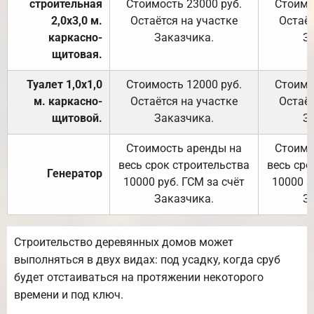
строительная
Стоимость 23000 руб.
Стоимо
2,0х3,0 м.
Остаётся на участке
Остаёт
каркасно-
Заказчика.
З
щитовая.
Туалет 1,0х1,0
Стоимость 12000 руб.
Стоимо
м. каркасно-
Остаётся на участке
Остаёт
щитовой.
Заказчика.
З
Стоимость аренды на
Стоимо
весь срок строительства
весь сро
Генератор
10000 руб. ГСМ за счёт
10000 р
Заказчика.
З
Строительство деревянных домов может
выполняться в двух видах: под усадку, когда сруб
будет отстаиваться на протяжении некоторого
времени и под ключ.