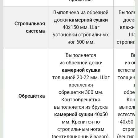
Выполнена из обрезной
Выполне
доски
камерной сушки
доски
Стропильная
40х150 мм. Шаг
влажно
система
установки стропильных
Шаг
ног 600 мм.
стропиль
Выполняется
Вы
из обрезной доски
из об
камерной сушки
естеств
толщиной 20-22 мм. Шаг
толщино
крепления
к
обрешетки 300 мм.
обреш
Обрешётка
Контробрешётка
Конт
выполняется из бруска
выполня
камерной сушки
40х50
естеств
мм. Крепится по
40х50 м
стропильным ногам
строп
(вентиляционный зазор).
(вентиля