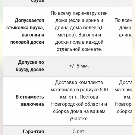
сруба
По всему периметру стен
Допускается
дома (если ширина и
По всему
стыковка бруса,
длина дома более 6,0
дома (
вагонки и
метров). Вагонки и
длина 
половой доски
доски пола в каждой
отдельной комнате.
Допуски по
+/- 5 мм.
брусу, доске
Доставка комплекта
Достав
материала в радиусе 500
материал
В стоимость
км. от г. Пестова
км. 
включена
Новгородской области и
Новгоро
сборка дома на вашем
сборка
участке.
Гарантия
5 лет.