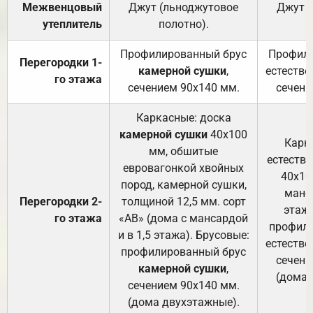
Межвенцовый
Джут (льноджутовое
Джут 
утеплитель
полотно).
п
Профилированный брус
Профили
Перегородки 1-
камерной сушки
,
естестве
го этажа
сечением 90х140 мм.
сечени
Каркасные: доска
камерной сушки
40х100
Карк
мм, обшитые
естеств
евровагонкой хвойных
40х10
пород, камерной сушки,
манса
Перегородки 2-
толщиной 12,5 мм. сорт
этажа
го этажа
«АВ» (дома с мансардой
профили
и в 1,5 этажа). Брусовые:
естестве
профилированный брус
сечени
камерной сушки
,
(дома 
сечением 90х140 мм.
(дома двухэтажные).