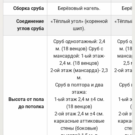
Сборка сруба
Берёзовый нагель.
Берёз
Соединение
«Тёплый угол» (коренной
«Тёплый 
углов сруба
шип).
Сруб одноэтажный: 2,4
Сруб од
м. (18 венцов) Сруб с
м. (18
мансардой: 1-ый этаж-
мансард
2,4 м. (18 венцов)
2,5 м
2-ой этаж (мансарда)- 2,3
2-ой этаж
м.
Сруб в полтора и два
Сруб в
этажа:
Высота от пола
1-ый этаж 2,4 м ±4 см.
1-ый эт
до потолка
(18 венцов)
(1
2-ой этаж 2,4 м ±4 см.
2-ой эт
каркасные аттиковые
каркас
стены (боковые)
стен