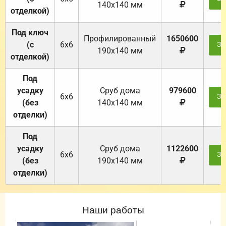
140х140 мм
отделкой)
Под ключ
Профилированный
1650600
(с
6х6
За
190х140 мм
отделкой)
Под
усадку
Cруб дома
979600
6х6
За
(без
140х140 мм
отделки)
Под
усадку
Cруб дома
1122600
6х6
За
(без
190х140 мм
отделки)
Наши работы