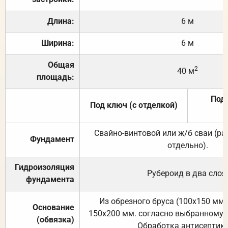
Длина:
6 м
Ширина:
6 м
Общая
2
40 м
площадь:
Под 
Под ключ (с отделкой)
Свайно-винтовой или ж/б сваи (р
Фундамент
отдельно).
Гидроизоляция
Рубероид в два слоя
фундамента
Из обрезного бруса (100х150 мм.
Основание
150х200 мм. согласно выбранному с
(обвязка)
Обработка антисептик