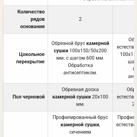
Количество
рядов
2
основания
Обр
Обрезной брус
камерной
естеств
сушки
100х150/50х200
Цокольное
100х15
мм. с шагом 600 мм.
перекрытие
шаг
Обработка
О
антисептиком.
ант
Обрезная доска
Обр
Пол черновой
камерной сушки
20х100
естеств
мм.
2
Профилированный брус
Профили
камерной сушки
,
естестве
сечением
с