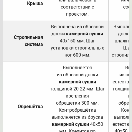
Крыша
соответствии с
соо
проектом.
п
Выполнена из обрезной
Выполне
доски
камерной сушки
доски
Стропильная
40х150 мм. Шаг
влажно
система
установки стропильных
Шаг
ног 600 мм.
стропиль
Выполняется
Вы
из обрезной доски
из об
камерной сушки
естеств
толщиной 20-22 мм. Шаг
толщино
крепления
к
обрешетки 300 мм.
обреш
Обрешётка
Контробрешётка
Конт
выполняется из бруска
выполня
камерной сушки
40х50
естеств
мм. Крепится по
40х50 м