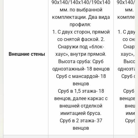
90х140/140х140/190х140
90х140/
мм. по выбранной
мм. 
комплектации. Два вида
комплек
профиля:
п
1. С двух сторон, прямой
1. С дву
со снятой фаской. 2.
со сня
Снаружи под «блок-
Снару
Внешние стены
хаус», внутри прямой.
хаус», 
Высота сруба: Сруб
Высот
одноэтажный- 18 венцов
одноэта
Сруб с мансардой- 18
Сруб с
венцов
Сруб в 1,5 этажа- 18
Сруб в
венцов, далее каркас с
венцов,
внешней отделкой
внеш
имитацией бруса.
имит
Сруб в 2 этажа- 37
Сруб 
венцов