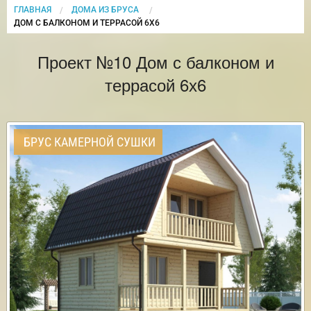
ГЛАВНАЯ
ДОМА ИЗ БРУСА
CURRENT:
ДОМ С БАЛКОНОМ И ТЕРРАСОЙ 6Х6
Проект №10 Дом с балконом и
террасой 6х6
БРУС КАМЕРНОЙ СУШКИ