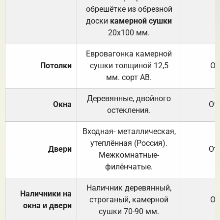
обрешётке из обрезной
доски
камерной сушки
20х100 мм.
Евровагонка камерной
Потолки
сушки толщиной 12,5
От
мм. сорт АВ.
Деревянные, двойного
Окна
От
остекления.
Входная- металлическая,
утеплённая (Россия).
Двери
От
Межкомнатные-
филёнчатые.
Наличник деревянный,
Наличники на
строганый, камерной
От
окна и двери
сушки 70-90 мм.