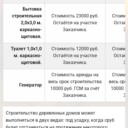
Бытовка
строительная
Стоимость 23000 руб.
Стоимо
2,0х3,0 м.
Остаётся на участке
Остаёт
каркасно-
Заказчика.
З
щитовая.
Туалет 1,0х1,0
Стоимость 12000 руб.
Стоимо
м. каркасно-
Остаётся на участке
Остаёт
щитовой.
Заказчика.
З
Стоимость аренды на
Стоимо
весь срок строительства
весь сро
Генератор
10000 руб. ГСМ за счёт
10000 р
Заказчика.
З
Строительство деревянных домов может
выполняться в двух видах: под усадку, когда сруб
будет отстаиваться на протяжении некоторого