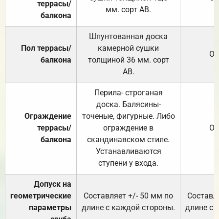
террасы/
мм. сорт АВ.
балкона
Шпунтованная доска
Пол террасы/
камерной сушки
От
балкона
толщиной 36 мм. сорт
АВ.
Перила- строганая
доска. Балясины-
Ограждение
точеные, фигурные. Либо
террасы/
ограждение в
От
балкона
скандинавском стиле.
Устанавливаются
ступени у входа.
Допуск на
геометрические
Составляет +/- 50 мм по
Составля
параметры
длине с каждой стороны.
длине с 