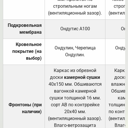
стропильным ногам
строп
(вентиляционный зазор).
(вентиля
Подкровельная
Ондутис А100
Он
мембрана
Кровельное
Ондулин, Черепица
Ондул
покрытие (на
Ондулин.
выбор)
Каркас из обрезной
Карка
доски
камерной сушки
доски
40х150 мм. Обшиваются
влажно
вагонкой камерной
Обшива
сушки толщиной 16 мм.
каме
Фронтоны (при
сорт АВ по контррейке
толщиной
наличии)
20х40 мм.
по контр
(вентиляционный зазор).
(вентиля
Влаго-ветрозащита
Влаго