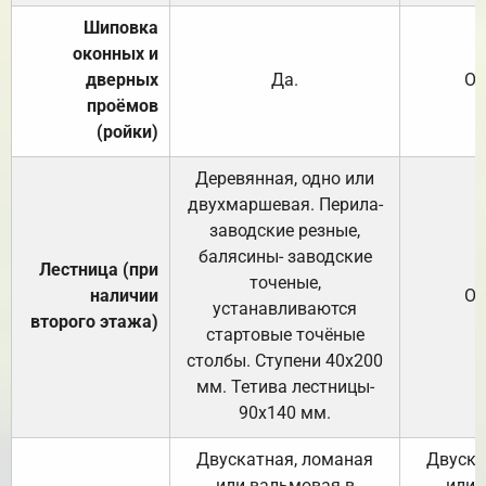
Шиповка
оконных и
дверных
Да.
От
проёмов
(ройки)
Деревянная, одно или
двухмаршевая. Перила-
заводские резные,
балясины- заводские
Лестница (при
точеные,
наличии
От
устанавливаются
второго этажа)
стартовые точёные
столбы. Ступени 40х200
мм. Тетива лестницы-
90х140 мм.
Двускатная, ломаная
Двуска
или вальмовая в
или 