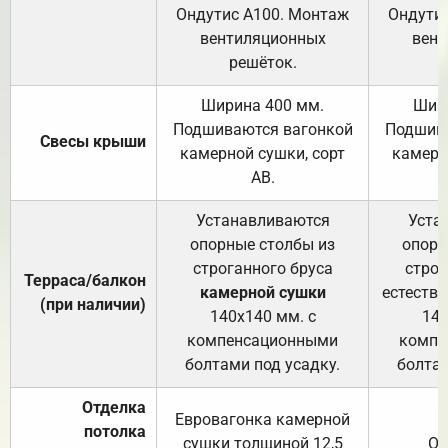
Ондутис А100. Монтаж
Ондути
вентиляционных
вент
решёток.
Ширина 400 мм.
Шир
Подшиваются вагонкой
Подшива
Свесы крыши
камерной сушки, сорт
камерн
АВ.
Устанавливаются
Уста
опорные столбы из
опорн
строганного бруса
строг
Терраса/балкон
камерной сушки
естеств
(при наличии)
140х140 мм. с
140
компенсационными
компе
болтами под усадку.
болтам
Отделка
Евровагонка камерной
потолка
сушки толщиной 12,5
От