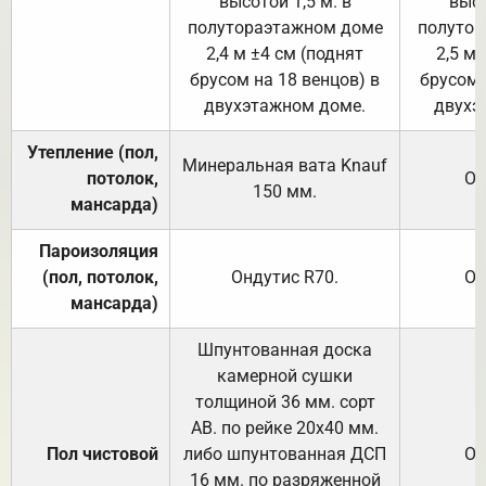
высотой 1,5 м. в
высо
полутораэтажном доме
полутор
2,4 м ±4 см (поднят
2,5 м 
брусом на 18 венцов) в
брусом 
двухэтажном доме.
двухэ
Утепление (пол,
Минеральная вата
Knauf
потолок,
От
150
мм.
мансарда)
Пароизоляция
(пол, потолок,
Ондутис
R70
.
От
мансарда)
Шпунтованная доска
камерной сушки
толщиной 36 мм. сорт
АВ. по рейке 20х40 мм.
Пол чистовой
либо шпунтованная ДСП
От
16 мм. по разряженной