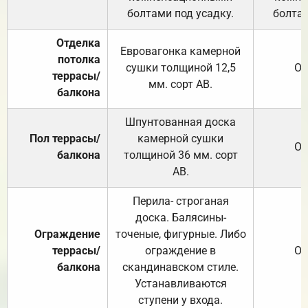
болтами под усадку.
болтам
Отделка
Евровагонка камерной
потолка
сушки толщиной 12,5
От
террасы/
мм. сорт АВ.
балкона
Шпунтованная доска
Пол террасы/
камерной сушки
От
балкона
толщиной 36 мм. сорт
АВ.
Перила- строганая
доска. Балясины-
Ограждение
точеные, фигурные. Либо
террасы/
ограждение в
От
балкона
скандинавском стиле.
Устанавливаются
ступени у входа.