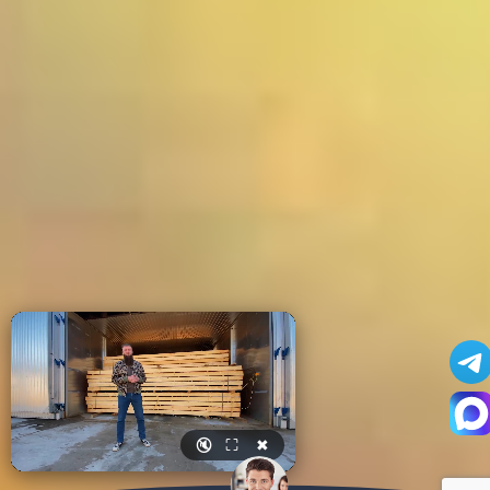
🔇
⛶
✖