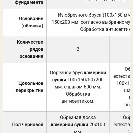
фундамента
Из обрезного бруса (100х150 мм.
Основание
150х200 мм. согласно выбранному с
(обвязка)
Обработка антисептик
Количество
рядов
2
основания
Обр
Обрезной брус
камерной
естеств
сушки
100х150/50х200
Цокольное
100х15
мм. с шагом 600 мм.
перекрытие
шаг
Обработка
О
антисептиком.
ант
Обрезная доска
Обр
Пол черновой
камерной сушки
20х100
естеств
мм.
2