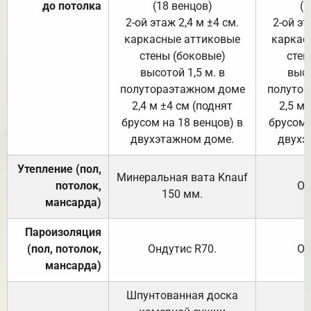
до потолка
(18 венцов)
(1
2-ой этаж 2,4 м ±4 см.
2-ой эт
каркасные аттиковые
каркас
стены (боковые)
стен
высотой 1,5 м. в
высо
полутораэтажном доме
полутор
2,4 м ±4 см (поднят
2,5 м 
брусом на 18 венцов) в
брусом 
двухэтажном доме.
двухэ
Утепление (пол,
Минеральная вата
Knauf
потолок,
От
150
мм.
мансарда)
Пароизоляция
(пол, потолок,
Ондутис
R70
.
От
мансарда)
Шпунтованная доска