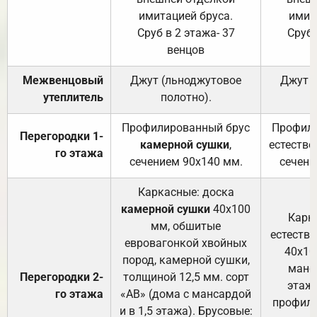
имитацией бруса.
имит
Сруб в 2 этажа- 37
Сруб 
венцов
Межвенцовый
Джут (льноджутовое
Джут 
утеплитель
полотно).
п
Профилированный брус
Профили
Перегородки 1-
камерной сушки
,
естестве
го этажа
сечением 90х140 мм.
сечени
Каркасные: доска
камерной сушки
40х100
Карк
мм, обшитые
естеств
евровагонкой хвойных
40х10
пород, камерной сушки,
манса
Перегородки 2-
толщиной 12,5 мм. сорт
этажа
го этажа
«АВ» (дома с мансардой
профили
и в 1,5 этажа). Брусовые: