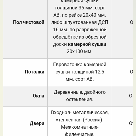
камерной сушки
толщиной 36 мм. сорт
АВ. по рейке 20х40 мм.
Пол чистовой
либо шпунтованная ДСП
От
16 мм. по разряженной
обрешётке из обрезной
доски
камерной сушки
20х100 мм.
Евровагонка камерной
Потолки
сушки толщиной 12,5
От
мм. сорт АВ.
Деревянные, двойного
Окна
От
остекления.
Входная- металлическая,
утеплённая (Россия).
Двери
От
Межкомнатные-
филёнчатые.