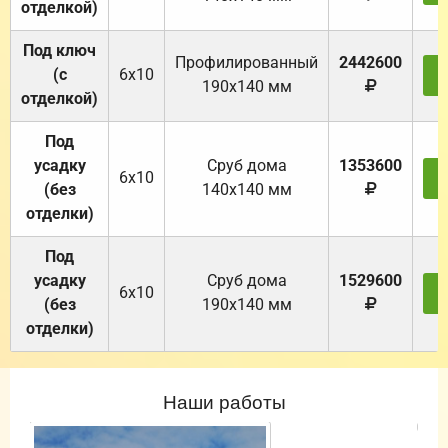
отделкой)
Под ключ
Профилированный
2442600
(с
6х10
З
190х140 мм
отделкой)
Под
усадку
Cруб дома
1353600
6х10
З
(без
140х140 мм
отделки)
Под
усадку
Cруб дома
1529600
6х10
З
(без
190х140 мм
отделки)
Наши работы