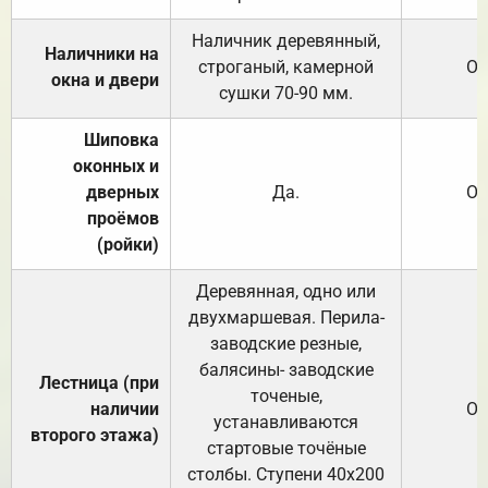
Наличник деревянный,
Наличники на
строганый, камерной
От
окна и двери
сушки 70-90 мм.
Шиповка
оконных и
дверных
Да.
От
проёмов
(ройки)
Деревянная, одно или
двухмаршевая. Перила-
заводские резные,
балясины- заводские
Лестница (при
точеные,
наличии
От
устанавливаются
второго этажа)
стартовые точёные
столбы. Ступени 40х200