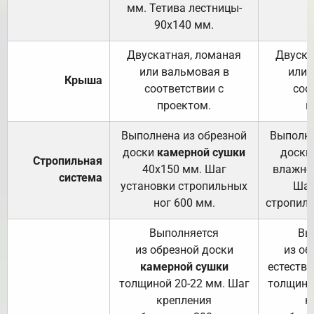
мм. Тетива лестницы-
90х140 мм.
Двускатная, ломаная
Двуска
или вальмовая в
или 
Крыша
соответствии с
соо
проектом.
п
Выполнена из обрезной
Выполне
доски
камерной сушки
доски
Стропильная
40х150 мм. Шаг
влажно
система
установки стропильных
Шаг
ног 600 мм.
стропиль
Выполняется
Вы
из обрезной доски
из об
камерной сушки
естеств
толщиной 20-22 мм. Шаг
толщино
крепления
к