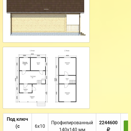
Под ключ
Профилированный
2244600
(с
6х10
З
140х140 мм