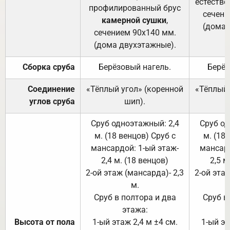
естестве
профилированный брус
сечени
камерной сушки
,
(дома 
сечением 90х140 мм.
(дома двухэтажные).
Сборка сруба
Берёзовый нагель.
Берёз
Соединение
«Тёплый угол» (коренной
«Тёплый 
углов сруба
шип).
Сруб одноэтажный: 2,4
Сруб од
м. (18 венцов) Сруб с
м. (18
мансардой: 1-ый этаж-
мансард
2,4 м. (18 венцов)
2,5 м
2-ой этаж (мансарда)- 2,3
2-ой этаж
м.
Сруб в полтора и два
Сруб в
этажа:
Высота от пола
1-ый этаж 2,4 м ±4 см.
1-ый эт