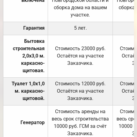
включена
Новгородской области и
Новгоро
сборка дома на вашем
сборка
участке.
Гарантия
5 лет.
Бытовка
строительная
Стоимость 23000 руб.
Стоимо
2,0х3,0 м.
Остаётся на участке
Остаёт
каркасно-
Заказчика.
З
щитовая.
Туалет 1,0х1,0
Стоимость 12000 руб.
Стоимо
м. каркасно-
Остаётся на участке
Остаёт
щитовой.
Заказчика.
З
Стоимость аренды на
Стоимо
весь срок строительства
весь сро
Генератор
10000 руб. ГСМ за счёт
10000 р
Заказчика.
З