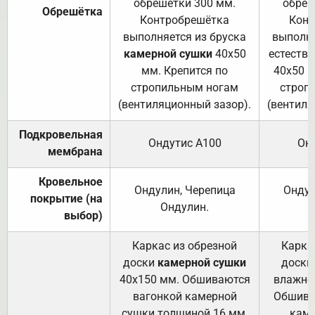
обрешетки 300 мм.
обреш
Обрешётка
Контробрешётка
Конт
выполняется из бруска
выполня
камерной сушки
40х50
естеств
мм. Крепится по
40х50 м
стропильным ногам
строп
(вентиляционный зазор).
(вентиля
Подкровельная
Ондутис А100
Он
мембрана
Кровельное
Ондулин, Черепица
Ондул
покрытие (на
Ондулин.
выбор)
Каркас из обрезной
Карка
доски
камерной сушки
доски
40х150 мм. Обшиваются
влажно
вагонкой камерной
Обшива
сушки толщиной 16 мм.
каме