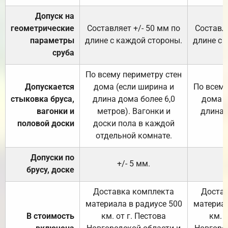
Допуск на
геометрические
Составляет +/- 50 мм по
Составля
параметры
длине с каждой стороны.
длине с 
сруба
По всему периметру стен
Допускается
дома (если ширина и
По всему
стыковка бруса,
длина дома более 6,0
дома (
вагонки и
метров). Вагонки и
длина 
половой доски
доски пола в каждой
отдельной комнате.
Допуски по
+/- 5 мм.
брусу, доске
Доставка комплекта
Достав
материала в радиусе 500
материал
В стоимость
км. от г. Пестова
км. 