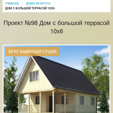
ГЛАВНАЯ
ДОМА ИЗ БРУСА
CURRENT:
ДОМ С БОЛЬШОЙ ТЕРРАСОЙ 10Х6
Проект №98 Дом с большой террасой
10х6
БРУС КАМЕРНОЙ СУШКИ