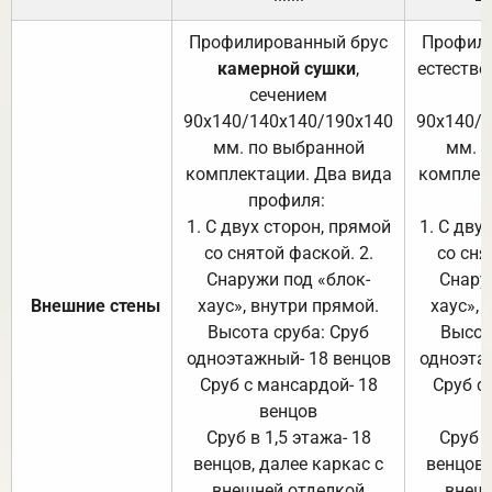
Профилированный брус
Профили
камерной сушки
,
естестве
сечением
с
90х140/140х140/190х140
90х140/
мм. по выбранной
мм. 
комплектации. Два вида
комплек
профиля:
п
1. С двух сторон, прямой
1. С дву
со снятой фаской. 2.
со сня
Снаружи под «блок-
Снару
Внешние стены
хаус», внутри прямой.
хаус», 
Высота сруба: Сруб
Высот
одноэтажный- 18 венцов
одноэта
Сруб с мансардой- 18
Сруб с
венцов
Сруб в 1,5 этажа- 18
Сруб в
венцов, далее каркас с
венцов,
внешней отделкой
внеш