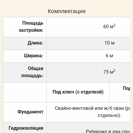
Комплектация
Площадь
2
60 м
застройки:
Длина:
10 м
Ширина:
6 м
Общая
2
75 м
площадь:
Под 
Под ключ (с отделкой)
Свайно-винтовой или ж/б сваи (р
Фундамент
отдельно).
Гидроизоляция
Рубероид в два слоя