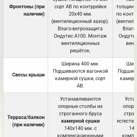
Фронтоны (при
сорт АВ по контррейке
толщиной
наличии)
20х40 мм.
по контр
(вентиляционный зазор).
(вентиля
Влаго-ветрозащита
Влаго
Ондутис А100. Монтаж
Ондути
вентиляционных
вент
решёток.
Ширина 400 мм.
Шир
Подшиваются вагонкой
Подшива
Свесы крыши
камерной сушки, сорт
камерн
АВ.
Устанавливаются
Уста
опорные столбы из
опорн
строганного бруса
строг
Терраса/балкон
камерной сушки
естеств
(при наличии)
140х140 мм. с
140
компенсационными
компе