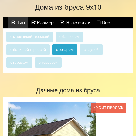
Дома из бруса 9х10
Тип
Размер
Этажность
Все
с маленькой террасой
с балконом
с большой террасой
с эркером
с сауной
с гаражом
с террасой
Дачные дома из бруса
ХИТ ПРОДАЖ