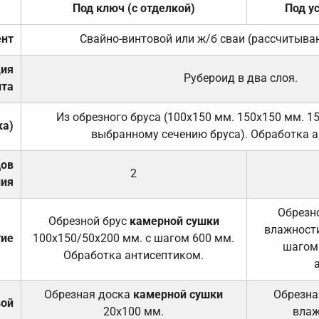
Под ключ (с отделкой)
Под у
нт
Свайно-винтовой или ж/б сваи (рассчитыва
ция
Рубероид в два слоя.
та
Из обрезного бруса (100х150 мм. 150х150 мм. 1
ка)
выбранному сечению бруса). Обработка а
дов
2
ния
Обрезно
Обрезной брус
камерной сушки
влажности
тие
100х150/50х200 мм. с шагом 600 мм.
шагом
Обработка антисептиком.
Обрезная доска
камерной сушки
Обрезна
вой
20х100 мм.
влаж