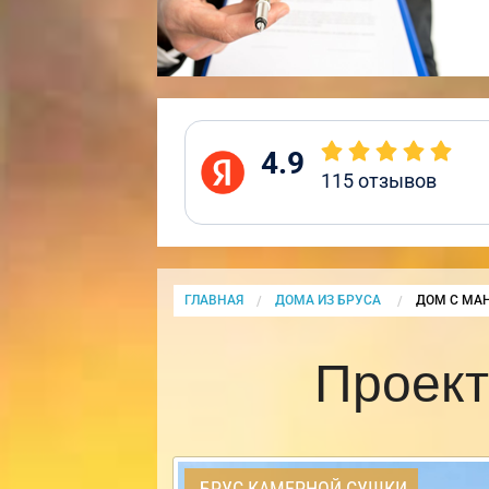
4.9
115
отзывов
ГЛАВНАЯ
ДОМА ИЗ БРУСА
CURRENT:
ДОМ С МА
Проект
БРУС КАМЕРНОЙ СУШКИ