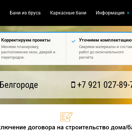
а
Бани из бруса
Каркасные бани
Информация
Корректируем проекты
Уточняем комплектацию
Меняем планировку,
Сверяем материалы и состав
расположение окон, дверей и
работ до окончательного
перегородок.
расчёта.
 Белгороде
+7 921 027-89-