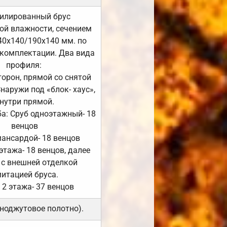
илированный брус
ой влажности, сечением
40х140/190х140 мм. по
комплектации. Два вида
профиля:
сторон, прямой со снятой
Снаружи под «блок- хаус»,
нутри прямой.
а: Сруб одноэтажный- 18
венцов
мансардой- 18 венцов
 этажа- 18 венцов, далее
 с внешней отделкой
итацией бруса.
 2 этажа- 37 венцов
ноджутовое полотно).