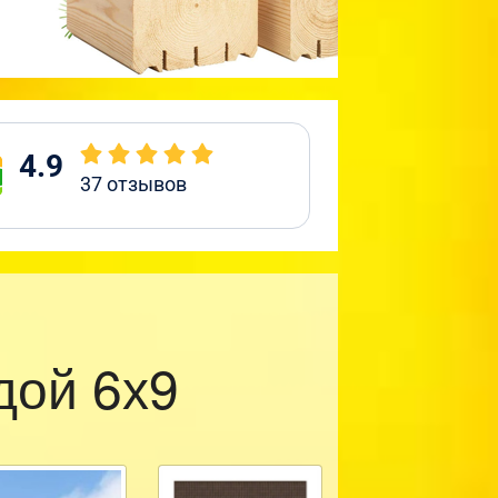
4.9
37
отзывов
дой 6х9