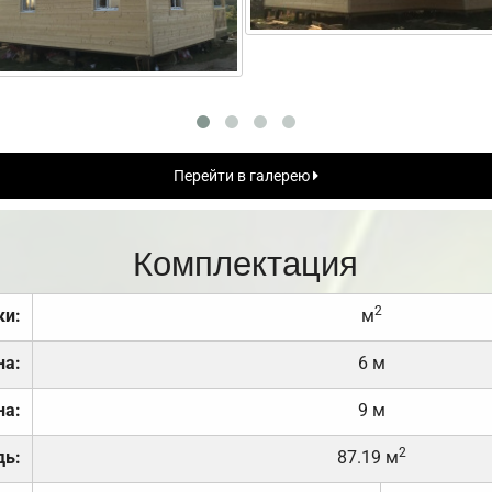
Перейти в галерею
Комплектация
2
ки:
м
на:
6 м
на:
9 м
2
дь:
87.19 м