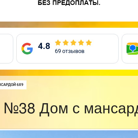
4.8
69
отзывов
НСАРДОЙ 6Х9
 №38 Дом с мансар