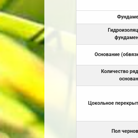
Фундаме
Гидроизоля
фундамен
Основание (обвяз
Количество ря
основа
Цокольное перекры
Пол черно