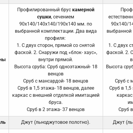
Профилированный брус
камерной
Проф
сушки
, сечением
естественн
90х140/140х140/190х140 мм. по
90х140/1
выбранной комплектации. Два вида
выбранной 
профиля:
1. С двух сторон, прямой со снятой
1. С двух 
фаской. 2. Снаружи под «блок- хаус»,
фаской. 2. 
ены
внутри прямой.
в
Высота сруба: Сруб одноэтажный- 18
Высота сруб
венцов
Сруб с мансардой- 18 венцов
Сруб с 
Сруб в 1,5 этажа- 18 венцов, далее
Сруб в 1,5
каркас с внешней отделкой имитацией
каркас
бруса.
им
Сруб в 2 этажа- 37 венцов
Сруб в
ель
Джут (льноджутовое полотно).
Джут (ль