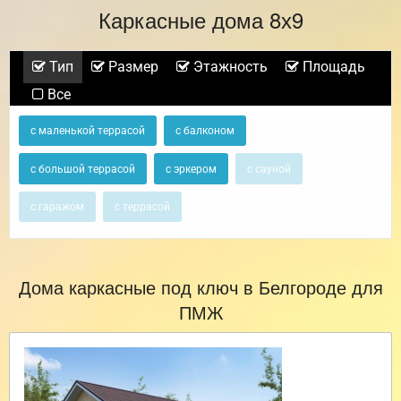
Каркасные дома 8х9
Тип
Размер
Этажность
Площадь
Все
с маленькой террасой
с балконом
с большой террасой
с эркером
с сауной
с гаражом
с террасой
Дома каркасные под ключ в Белгороде для
ПМЖ