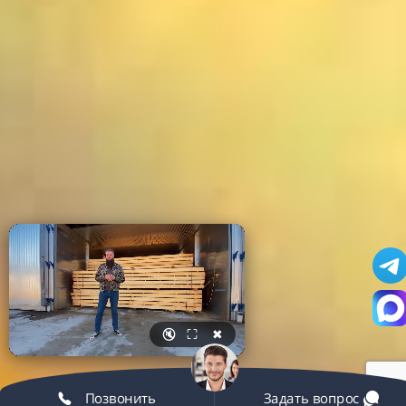
🔇
⛶
✖
Позвонить
Задать вопрос