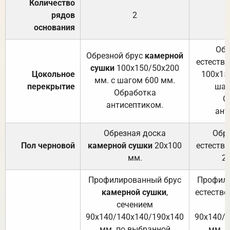
Количество
рядов
2
основания
Обр
Обрезной брус
камерной
естеств
сушки
100х150/50х200
Цокольное
100х15
мм. с шагом 600 мм.
перекрытие
шаг
Обработка
О
антисептиком.
ант
Обрезная доска
Обр
Пол черновой
камерной сушки
20х100
естеств
мм.
2
Профилированный брус
Профили
камерной сушки
,
естестве
сечением
с
90х140/140х140/190х140
90х140/
мм. по выбранной
мм. 