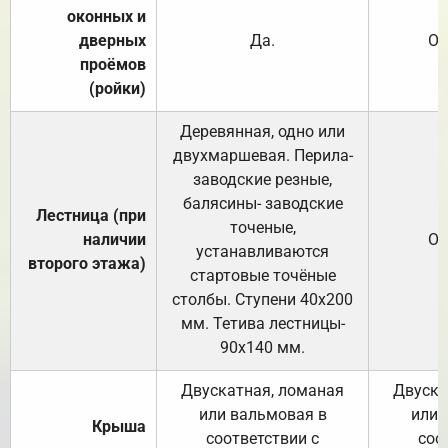
оконных и
дверных
Да.
От
проёмов
(ройки)
Деревянная, одно или
двухмаршевая. Перила-
заводские резные,
балясины- заводские
Лестница (при
точеные,
наличии
От
устанавливаются
второго этажа)
стартовые точёные
столбы. Ступени 40х200
мм. Тетива лестницы-
90х140 мм.
Двускатная, ломаная
Двуска
или вальмовая в
или 
Крыша
соответствии с
соо