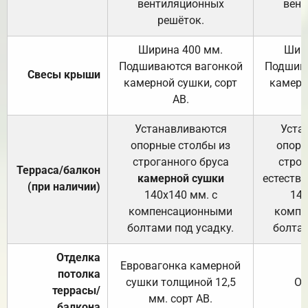
вентиляционных
вент
решёток.
Ширина 400 мм.
Шир
Подшиваются вагонкой
Подшива
Свесы крыши
камерной сушки, сорт
камерн
АВ.
Устанавливаются
Уста
опорные столбы из
опорн
строганного бруса
строг
Терраса/балкон
камерной сушки
естеств
(при наличии)
140х140 мм. с
140
компенсационными
компе
болтами под усадку.
болтам
Отделка
Евровагонка камерной
потолка
сушки толщиной 12,5
От
террасы/
мм. сорт АВ.
балкона