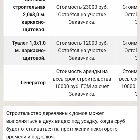
строительная
Стоимость 23000 руб.
Стоимо
2,0х3,0 м.
Остаётся на участке
Остаёт
каркасно-
Заказчика.
З
щитовая.
Туалет 1,0х1,0
Стоимость 12000 руб.
Стоимо
м. каркасно-
Остаётся на участке
Остаёт
щитовой.
Заказчика.
З
Стоимость аренды на
Стоимо
весь срок строительства
весь сро
Генератор
10000 руб. ГСМ за счёт
10000 р
Заказчика.
З
Строительство деревянных домов может
выполняться в двух видах: под усадку, когда сруб
будет отстаиваться на протяжении некоторого
времени и под ключ.