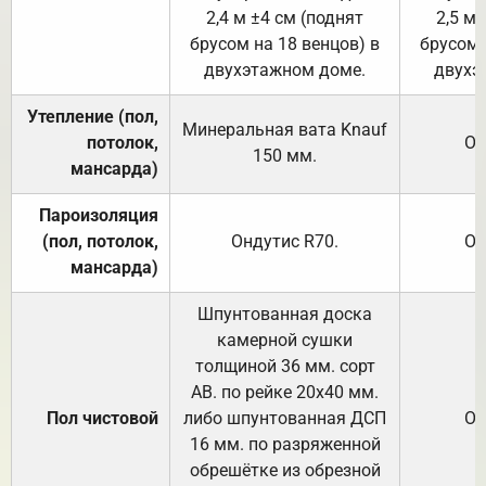
2,4 м ±4 см (поднят
2,5 м 
брусом на 18 венцов) в
брусом 
двухэтажном доме.
двухэ
Утепление (пол,
Минеральная вата
Knauf
потолок,
От
150
мм.
мансарда)
Пароизоляция
(пол, потолок,
Ондутис
R70
.
От
мансарда)
Шпунтованная доска
камерной сушки
толщиной 36 мм. сорт
АВ. по рейке 20х40 мм.
Пол чистовой
либо шпунтованная ДСП
От
16 мм. по разряженной
обрешётке из обрезной