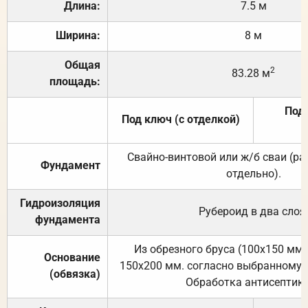
Длина:
7.5 м
Ширина:
8 м
Общая
2
83.28 м
площадь:
Под 
Под ключ (с отделкой)
Свайно-винтовой или ж/б сваи (р
Фундамент
отдельно).
Гидроизоляция
Рубероид в два слоя
фундамента
Из обрезного бруса (100х150 мм.
Основание
150х200 мм. согласно выбранному с
(обвязка)
Обработка антисептик