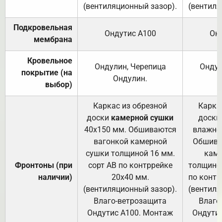
(вентиляционный зазор).
(вентиля
Подкровельная
Ондутис А100
Он
мембрана
Кровельное
Ондулин, Черепица
Ондул
покрытие (на
Ондулин.
выбор)
Каркас из обрезной
Карка
доски
камерной сушки
доски
40х150 мм. Обшиваются
влажно
вагонкой камерной
Обшива
сушки толщиной 16 мм.
каме
Фронтоны (при
сорт АВ по контррейке
толщиной
наличии)
20х40 мм.
по контр
(вентиляционный зазор).
(вентиля
Влаго-ветрозащита
Влаго
Ондутис А100. Монтаж
Ондути