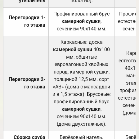
утеплитель
полотно).
п
Профилированный брус
Профили
Перегородки 1-
камерной сушки
,
естестве
го этажа
сечением 90х140 мм.
сечени
Каркасные: доска
камерной сушки
40х100
Карк
мм, обшитые
естеств
евровагонкой хвойных
40х10
пород, камерной сушки,
манса
Перегородки 2-
толщиной 12,5 мм. сорт
этажа
го этажа
«АВ» (дома с мансардой
профили
и в 1,5 этажа). Брусовые:
естестве
профилированный брус
сечени
камерной сушки
,
(дома 
сечением 90х140 мм.
(дома двухэтажные).
Сборка сруба
Берёзовый нагель.
Берёз