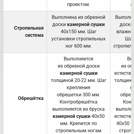
проектом.
п
Выполнена из обрезной
Выполне
доски
камерной сушки
доски
Стропильная
40х150 мм. Шаг
влажно
система
установки стропильных
Шаг
ног 600 мм.
стропиль
Выполняется
Вы
из обрезной доски
из об
камерной сушки
естеств
толщиной 20-22 мм. Шаг
толщино
крепления
к
обрешетки 300 мм.
обреш
Обрешётка
Контробрешётка
Конт
выполняется из бруска
выполня
камерной сушки
40х50
естеств
мм. Крепится по
40х50 м
стропильным ногам
строп