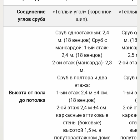
Соединение
«Тёплый угол» (коренной
«Тёплый 
углов сруба
шип).
Сруб одноэтажный: 2,4
Сруб од
м. (18 венцов) Сруб с
м. (18
мансардой: 1-ый этаж-
мансард
2,4 м. (18 венцов)
2,5 м
2-ой этаж (мансарда)- 2,3
2-ой этаж
м.
Сруб в полтора и два
Сруб в
этажа:
Высота от пола
1-ый этаж 2,4 м ±4 см.
1-ый эт
до потолка
(18 венцов)
(1
2-ой этаж 2,4 м ±4 см.
2-ой эт
каркасные аттиковые
каркас
стены (боковые)
стен
высотой 1,5 м. в
высо
полутораэтажном доме
полутор