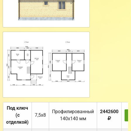
Под ключ
Профилированный
2442600
(с
7,5х8
140х140 мм
отделкой)