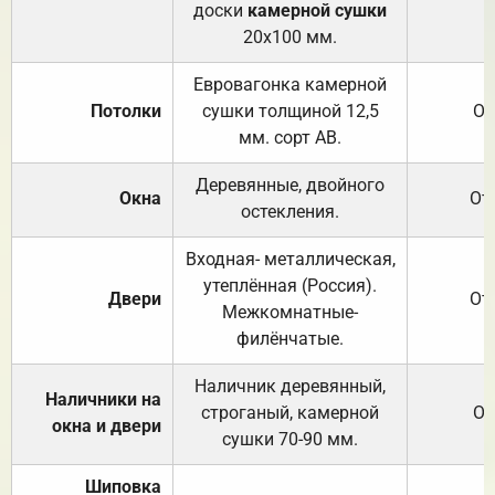
доски
камерной сушки
20х100 мм.
Евровагонка камерной
Потолки
сушки толщиной 12,5
От
мм. сорт АВ.
Деревянные, двойного
Окна
От
остекления.
Входная- металлическая,
утеплённая (Россия).
Двери
От
Межкомнатные-
филёнчатые.
Наличник деревянный,
Наличники на
строганый, камерной
От
окна и двери
сушки 70-90 мм.
Шиповка