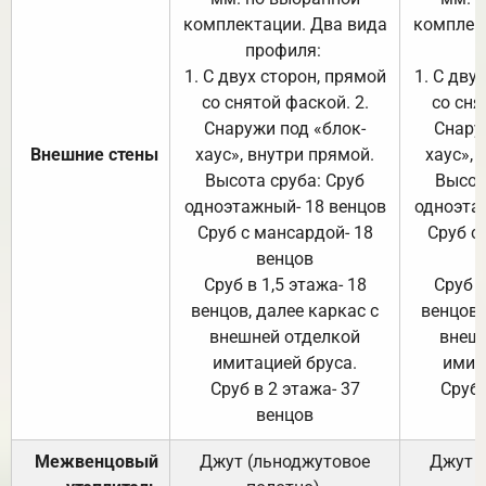
комплектации. Два вида
комплек
профиля:
п
1. С двух сторон, прямой
1. С дву
со снятой фаской. 2.
со сня
Снаружи под «блок-
Снару
Внешние стены
хаус», внутри прямой.
хаус», 
Высота сруба: Сруб
Высот
одноэтажный- 18 венцов
одноэта
Сруб с мансардой- 18
Сруб с
венцов
Сруб в 1,5 этажа- 18
Сруб в
венцов, далее каркас с
венцов,
внешней отделкой
внеш
имитацией бруса.
имит
Сруб в 2 этажа- 37
Сруб 
венцов
Межвенцовый
Джут (льноджутовое
Джут 