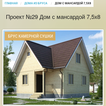
ГЛАВНАЯ
ДОМА ИЗ БРУСА
CURRENT:
ДОМ С МАНСАРДОЙ 7,5Х8
Проект №29 Дом с мансардой 7,5х8
БРУС КАМЕРНОЙ СУШКИ