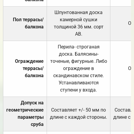
Шпунтованная доска
Пол террасы/
камерной сушки
От
балкона
толщиной 36 мм. сорт
АВ.
Перила- строганая
доска. Балясины-
Ограждение
точеные, фигурные. Либо
террасы/
ограждение в
От
балкона
скандинавском стиле.
Устанавливаются
ступени у входа.
Допуск на
геометрические
Составляет +/- 50 мм по
Составля
параметры
длине с каждой стороны.
длине с 
сруба