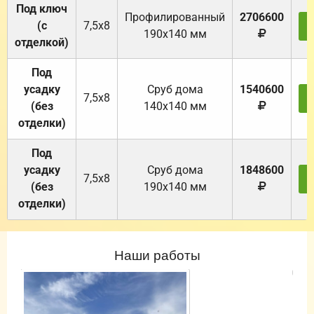
Под ключ
Профилированный
2706600
(с
7,5х8
190х140 мм
отделкой)
Под
усадку
Cруб дома
1540600
7,5х8
(без
140х140 мм
отделки)
Под
усадку
Cруб дома
1848600
7,5х8
(без
190х140 мм
отделки)
Наши работы