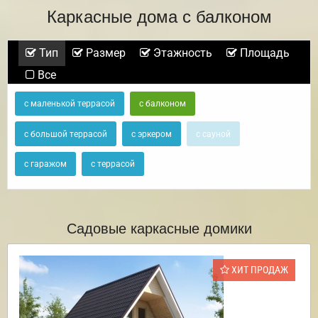
Каркасные дома с балконом
Тип
Размер
Этажность
Площадь
Все
с маленькой террасой
с балконом
с большой террасой
с эркером
с сауной
с гаражом
с террасой
Садовые каркасные домики
ХИТ ПРОДАЖ