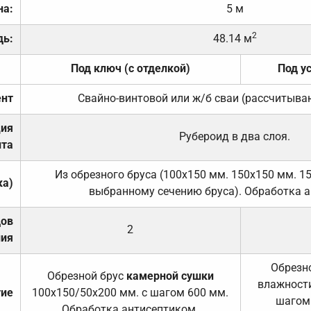
на:
5 м
2
дь:
48.14 м
Под ключ (с отделкой)
Под у
нт
Свайно-винтовой или ж/б сваи (рассчитыва
ция
Рубероид в два слоя.
та
Из обрезного бруса (100х150 мм. 150х150 мм. 1
ка)
выбранному сечению бруса). Обработка а
дов
2
ния
Обрезно
Обрезной брус
камерной сушки
влажности
тие
100х150/50х200 мм. с шагом 600 мм.
шагом
Обработка антисептиком.