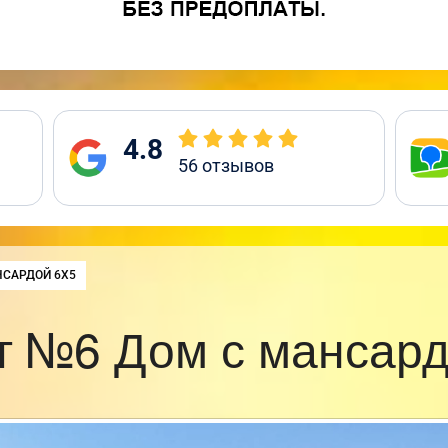
4.8
56
отзывов
НСАРДОЙ 6Х5
т №6 Дом с мансард