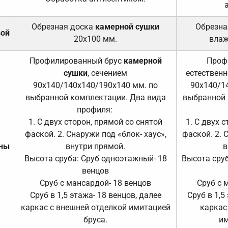
Обрезная доска
камерной сушки
Обрезна
вой
20х100 мм.
влаж
Профилированный брус
камерной
Проф
сушки
, сечением
естественн
90х140/140х140/190х140 мм. по
90х140/1
выбранной комплектации. Два вида
выбранной 
профиля:
1. С двух сторон, прямой со снятой
1. С двух 
фаской. 2. Снаружи под «блок- хаус»,
фаской. 2. 
ены
внутри прямой.
в
Высота сруба: Сруб одноэтажный- 18
Высота сруб
венцов
Сруб с мансардой- 18 венцов
Сруб с 
Сруб в 1,5 этажа- 18 венцов, далее
Сруб в 1,5
каркас с внешней отделкой имитацией
каркас
бруса.
им