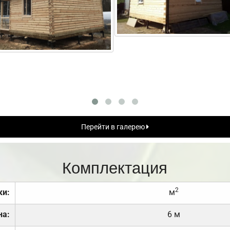
Перейти в галерею
Комплектация
2
ки:
м
на:
6 м