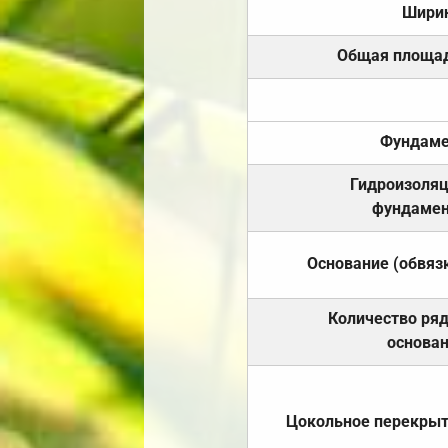
Шири
Общая площа
Фундаме
Гидроизоля
фундамен
Основание (обвяз
Количество ря
основа
Цокольное перекры