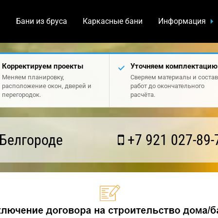
а
Бани из бруса
Каркасные бани
Информация
Корректируем проекты
Уточняем комплектацию
Меняем планировку,
Сверяем материалы и состав
расположение окон, дверей и
работ до окончательного
перегородок.
расчёта.
 Белгороде
+7 921 027-89-