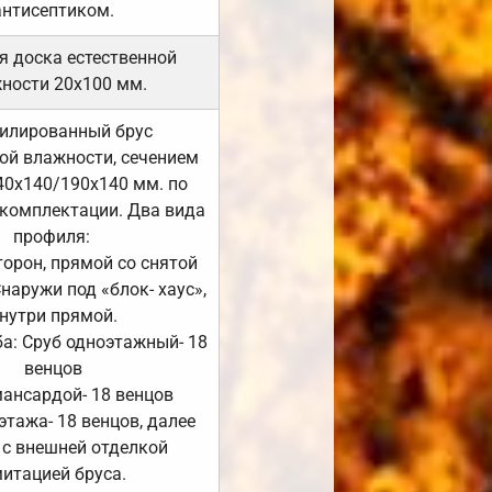
антисептиком.
я доска естественной
ности 20х100 мм.
илированный брус
ой влажности, сечением
40х140/190х140 мм. по
комплектации. Два вида
профиля:
сторон, прямой со снятой
Снаружи под «блок- хаус»,
нутри прямой.
а: Сруб одноэтажный- 18
венцов
мансардой- 18 венцов
 этажа- 18 венцов, далее
 с внешней отделкой
итацией бруса.