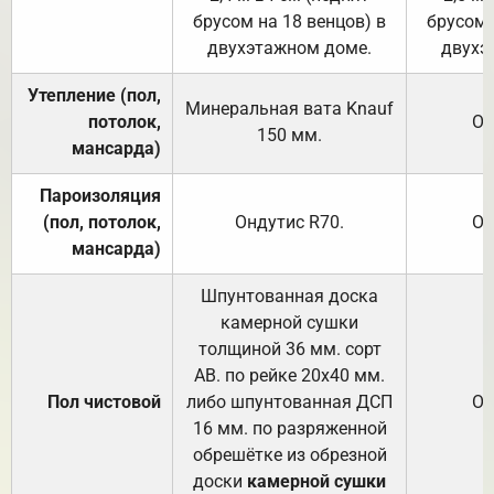
брусом на 18 венцов) в
брусом 
двухэтажном доме.
двухэ
Утепление (пол,
Минеральная вата
Knauf
потолок,
От
150
мм.
мансарда)
Пароизоляция
(пол, потолок,
Ондутис
R70
.
От
мансарда)
Шпунтованная доска
камерной сушки
толщиной 36 мм. сорт
АВ. по рейке 20х40 мм.
Пол чистовой
либо шпунтованная ДСП
От
16 мм. по разряженной
обрешётке из обрезной
доски
камерной сушки