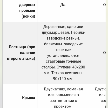
дверных
Да.
От
проёмов
(ройки)
Деревянная, одно или
двухмаршевая. Перила-
заводские резные,
балясины- заводские
Лестница (при
точеные,
наличии
От
устанавливаются
второго этажа)
стартовые точёные
столбы. Ступени 40х200
мм. Тетива лестницы-
90х140 мм.
Двускатная, ломаная
Двуска
или вальмовая в
или 
Крыша
соответствии с
соо
проектом.
п