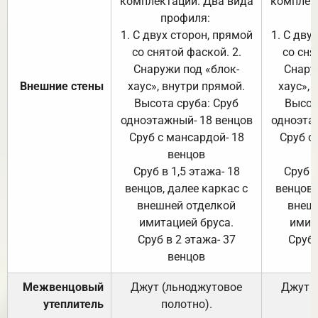
комплектации. Два вида
комплек
профиля:
п
1. С двух сторон, прямой
1. С дву
со снятой фаской. 2.
со сня
Снаружи под «блок-
Снару
Внешние стены
хаус», внутри прямой.
хаус», 
Высота сруба: Сруб
Высот
одноэтажный- 18 венцов
одноэта
Сруб с мансардой- 18
Сруб с
венцов
Сруб в 1,5 этажа- 18
Сруб в
венцов, далее каркас с
венцов,
внешней отделкой
внеш
имитацией бруса.
имит
Сруб в 2 этажа- 37
Сруб 
венцов
Межвенцовый
Джут (льноджутовое
Джут 
утеплитель
полотно).
п