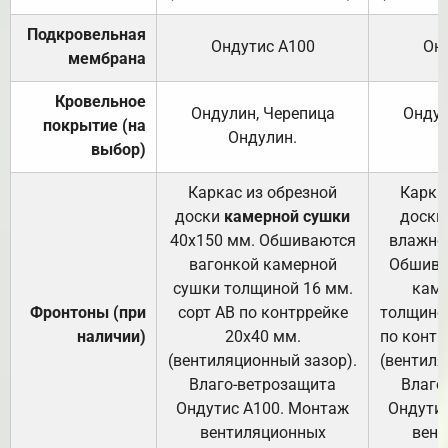
Подкровельная
Ондутис А100
Он
мембрана
Кровельное
Ондулин, Черепица
Ондул
покрытие (на
Ондулин.
выбор)
Каркас из обрезной
Карка
доски
камерной сушки
доски
40х150 мм. Обшиваются
влажно
вагонкой камерной
Обшива
сушки толщиной 16 мм.
каме
Фронтоны (при
сорт АВ по контррейке
толщиной
наличии)
20х40 мм.
по контр
(вентиляционный зазор).
(вентиля
Влаго-ветрозащита
Влаго
Ондутис А100. Монтаж
Ондути
вентиляционных
вент