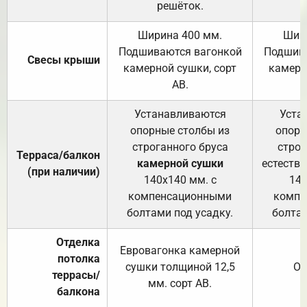
решёток.
Ширина 400 мм.
Шир
Подшиваются вагонкой
Подшива
Свесы крыши
камерной сушки, сорт
камерн
АВ.
Устанавливаются
Уста
опорные столбы из
опорн
строганного бруса
строг
Терраса/балкон
камерной сушки
естеств
(при наличии)
140х140 мм. с
140
компенсационными
компе
болтами под усадку.
болтам
Отделка
Евровагонка камерной
потолка
сушки толщиной 12,5
От
террасы/
мм. сорт АВ.
балкона