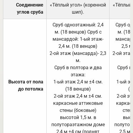
Соединение
«Тёплый угол» (коренной
«Тёплый 
углов сруба
шип).
Сруб одноэтажный: 2,4
Сруб од
м. (18 венцов) Сруб с
м. (18
мансардой: 1-ый этаж-
мансард
2,4 м. (18 венцов)
2,5 м
2-ой этаж (мансарда)- 2,3
2-ой этаж
м.
Сруб в полтора и два
Сруб в
этажа:
Высота от пола
1-ый этаж 2,4 м ±4 см.
1-ый эт
до потолка
(18 венцов)
(1
2-ой этаж 2,4 м ±4 см.
2-ой эт
каркасные аттиковые
каркас
стены (боковые)
стен
высотой 1,5 м. в
высо
полутораэтажном доме
полутор
2,4 м ±4 см (поднят
2,5 м 