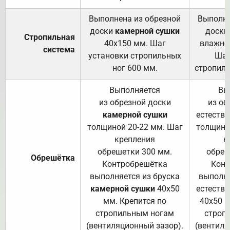
Выполнена из обрезной
Выполне
доски
камерной сушки
доски
Стропильная
40х150 мм. Шаг
влажно
система
установки стропильных
Шаг
ног 600 мм.
стропиль
Выполняется
Вы
из обрезной доски
из об
камерной сушки
естеств
толщиной 20-22 мм. Шаг
толщино
крепления
к
обрешетки 300 мм.
обреш
Обрешётка
Контробрешётка
Конт
выполняется из бруска
выполня
камерной сушки
40х50
естеств
мм. Крепится по
40х50 м
стропильным ногам
строп
(вентиляционный зазор).
(вентиля