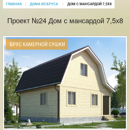
ГЛАВНАЯ
ДОМА ИЗ БРУСА
CURRENT:
ДОМ С МАНСАРДОЙ 7,5Х8
Проект №24 Дом с мансардой 7,5х8
БРУС КАМЕРНОЙ СУШКИ