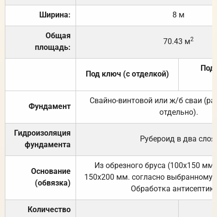
Ширина:
8 м
Общая
2
70.43 м
площадь:
Под 
Под ключ (с отделкой)
Свайно-винтовой или ж/б сваи (р
Фундамент
отдельно).
Гидроизоляция
Рубероид в два слоя
фундамента
Из обрезного бруса (100х150 мм.
Основание
150х200 мм. согласно выбранному с
(обвязка)
Обработка антисептик
Количество