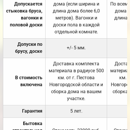
Допускается
дома (если ширина и
По всему
стыковка бруса,
длина дома более 6,0
дома (
вагонки и
метров). Вагонки и
длина 
половой доски
доски пола в каждой
отдельной комнате.
Допуски по
+/- 5 мм.
брусу, доске
Доставка комплекта
Достав
материала в радиусе 500
материал
В стоимость
км. от г. Пестова
км. 
включена
Новгородской области и
Новгоро
сборка дома на вашем
сборка
участке.
Гарантия
5 лет.
Бытовка