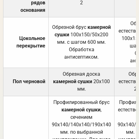
рядов
2
основания
Обр
Обрезной брус
камерной
естеств
сушки
100х150/50х200
Цокольное
100х15
мм. с шагом 600 мм.
перекрытие
шаг
Обработка
О
антисептиком.
ант
Обрезная доска
Обр
Пол черновой
камерной сушки
20х100
естеств
мм.
2
Профилированный брус
Профили
камерной сушки
,
естестве
сечением
с
90х140/140х140/190х140
90х140/
мм. по выбранной
мм. 