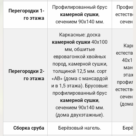
Профилированный брус
Профили
Перегородки 1-
камерной сушки
,
естестве
го этажа
сечением 90х140 мм.
сечени
Каркасные: доска
камерной сушки
40х100
Карк
мм, обшитые
естеств
евровагонкой хвойных
40х10
пород, камерной сушки,
манса
Перегородки 2-
толщиной 12,5 мм. сорт
этажа
го этажа
«АВ» (дома с мансардой
профили
и в 1,5 этажа). Брусовые:
естестве
профилированный брус
сечени
камерной сушки
,
(дома 
сечением 90х140 мм.
(дома двухэтажные).
Сборка сруба
Берёзовый нагель.
Берёз