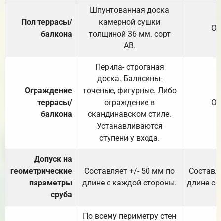
Шпунтованная доска
Пол террасы/
камерной сушки
От
балкона
толщиной 36 мм. сорт
АВ.
Перила- строганая
доска. Балясины-
Ограждение
точеные, фигурные. Либо
террасы/
ограждение в
От
балкона
скандинавском стиле.
Устанавливаются
ступени у входа.
Допуск на
геометрические
Составляет +/- 50 мм по
Составля
параметры
длине с каждой стороны.
длине с 
сруба
По всему периметру стен