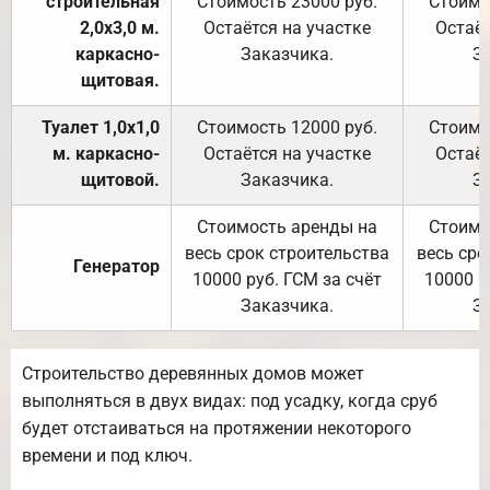
строительная
Стоимость 23000 руб.
Стоимо
2,0х3,0 м.
Остаётся на участке
Остаёт
каркасно-
Заказчика.
З
щитовая.
Туалет 1,0х1,0
Стоимость 12000 руб.
Стоимо
м. каркасно-
Остаётся на участке
Остаёт
щитовой.
Заказчика.
З
Стоимость аренды на
Стоимо
весь срок строительства
весь сро
Генератор
10000 руб. ГСМ за счёт
10000 р
Заказчика.
З
Строительство деревянных домов может
выполняться в двух видах: под усадку, когда сруб
будет отстаиваться на протяжении некоторого
времени и под ключ.