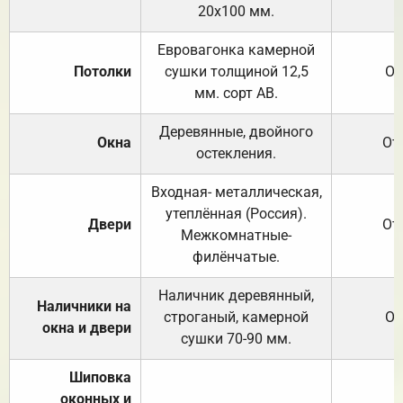
20х100 мм.
Евровагонка камерной
Потолки
сушки толщиной 12,5
От
мм. сорт АВ.
Деревянные, двойного
Окна
От
остекления.
Входная- металлическая,
утеплённая (Россия).
Двери
От
Межкомнатные-
филёнчатые.
Наличник деревянный,
Наличники на
строганый, камерной
От
окна и двери
сушки 70-90 мм.
Шиповка
оконных и