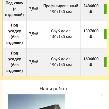
Под ключ
Профилированный
2486600
(с
7,5х8
190х140 мм
отделкой)
Под
усадку
Cруб дома
1397600
7,5х8
(без
140х140 мм
отделки)
Под
усадку
Cруб дома
1606600
7,5х8
(без
190х140 мм
отделки)
Наши работы