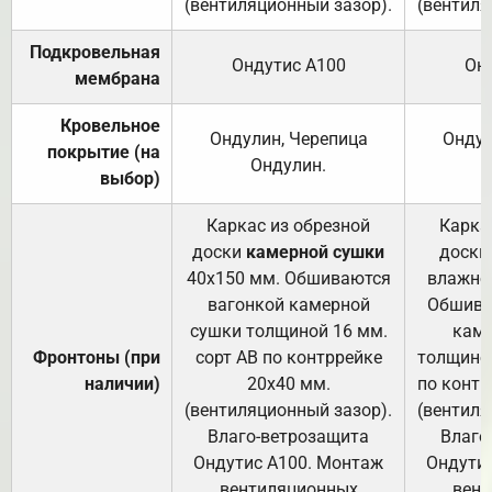
(вентиляционный зазор).
(вентиля
Подкровельная
Ондутис А100
Он
мембрана
Кровельное
Ондулин, Черепица
Ондул
покрытие (на
Ондулин.
выбор)
Каркас из обрезной
Карка
доски
камерной сушки
доски
40х150 мм. Обшиваются
влажно
вагонкой камерной
Обшива
сушки толщиной 16 мм.
каме
Фронтоны (при
сорт АВ по контррейке
толщиной
наличии)
20х40 мм.
по контр
(вентиляционный зазор).
(вентиля
Влаго-ветрозащита
Влаго
Ондутис А100. Монтаж
Ондути
вентиляционных
вент