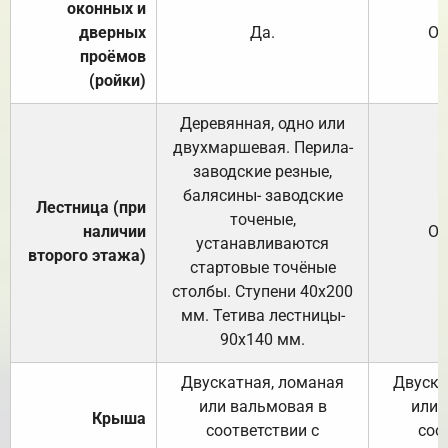
оконных и
дверных
Да.
От
проёмов
(ройки)
Деревянная, одно или
двухмаршевая. Перила-
заводские резные,
балясины- заводские
Лестница (при
точеные,
наличии
От
устанавливаются
второго этажа)
стартовые точёные
столбы. Ступени 40х200
мм. Тетива лестницы-
90х140 мм.
Двускатная, ломаная
Двуска
или вальмовая в
или 
Крыша
соответствии с
соо