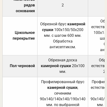
рядов
2
основания
Обр
Обрезной брус
камерной
естеств
сушки
100х150/50х200
Цокольное
100х15
мм. с шагом 600 мм.
перекрытие
шаг
Обработка
О
антисептиком.
ант
Обрезная доска
Обр
Пол черновой
камерной сушки
20х100
естеств
мм.
2
Профилированный брус
Профили
камерной сушки
,
естестве
сечением
с
90х140/140х140/190х140
90х140/
мм. по выбранной
мм. 