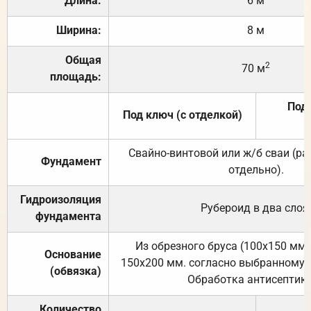
Длина:
6 м
Ширина:
8 м
Общая
2
70 м
площадь:
Под 
Под ключ (с отделкой)
Свайно-винтовой или ж/б сваи (р
Фундамент
отдельно).
Гидроизоляция
Рубероид в два слоя
фундамента
Из обрезного бруса (100х150 мм.
Основание
150х200 мм. согласно выбранному с
(обвязка)
Обработка антисептик
Количество