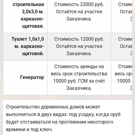
строительная
Стоимость 23000 руб.
Стоимо
2,0х3,0 м.
Остаётся на участке
Остаёт
каркасно-
Заказчика.
З
щитовая.
Туалет 1,0х1,0
Стоимость 12000 руб.
Стоимо
м. каркасно-
Остаётся на участке
Остаёт
щитовой.
Заказчика.
З
Стоимость аренды на
Стоимо
весь срок строительства
весь сро
Генератор
10000 руб. ГСМ за счёт
10000 р
Заказчика.
З
Строительство деревянных домов может
выполняться в двух видах: под усадку, когда сруб
будет отстаиваться на протяжении некоторого
времени и под ключ.