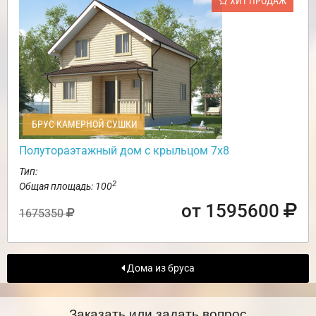
ХИТ ПРОДАЖ
БРУС КАМЕРНОЙ СУШКИ
Полутораэтажный дом с крыльцом 7х8
Тип:
2
Общая площадь: 100
от 1595600
1675350
Дома из бруса
Заказать или задать вопрос