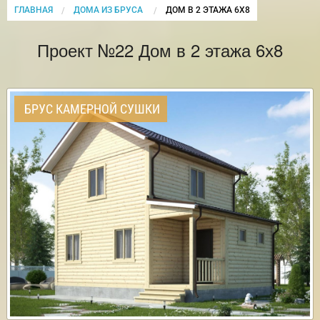
ГЛАВНАЯ
ДОМА ИЗ БРУСА
CURRENT:
ДОМ В 2 ЭТАЖА 6Х8
Проект №22 Дом в 2 этажа 6х8
БРУС КАМЕРНОЙ СУШКИ