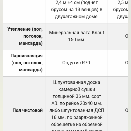
2,4 м ±4 см (поднят
2,5 м 
брусом на 18 венцов) в
брусом 
двухэтажном доме.
двухэ
Утепление (пол,
Минеральная вата
Knauf
потолок,
От
150
мм.
мансарда)
Пароизоляция
(пол, потолок,
Ондутис
R70
.
От
мансарда)
Шпунтованная доска
камерной сушки
толщиной 36 мм. сорт
АВ. по рейке 20х40 мм.
Пол чистовой
либо шпунтованная ДСП
От
16 мм. по разряженной
обрешётке из обрезной