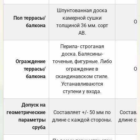
Шпунтованная доска
Пол террасы/
камерной сушки
От
балкона
толщиной 36 мм. сорт
АВ.
Перила- строганая
доска. Балясины-
Ограждение
точеные, фигурные. Либо
террасы/
ограждение в
От
балкона
скандинавском стиле.
Устанавливаются
ступени у входа.
Допуск на
геометрические
Составляет +/- 50 мм по
Составля
параметры
длине с каждой стороны.
длине с 
сруба