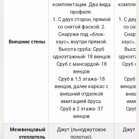
комплектации. Два вида
комплек
профиля:
п
1. С двух сторон, прямой
1. С дву
со снятой фаской. 2.
со сня
Снаружи под «блок-
Снару
Внешние стены
хаус», внутри прямой.
хаус», 
Высота сруба: Сруб
Высот
одноэтажный- 18 венцов
одноэта
Сруб с мансардой- 18
Сруб с
венцов
Сруб в 1,5 этажа- 18
Сруб в
венцов, далее каркас с
венцов,
внешней отделкой
внеш
имитацией бруса.
имит
Сруб в 2 этажа- 37
Сруб 
венцов
Межвенцовый
Джут (льноджутовое
Джут 
утеплитель
полотно).
п