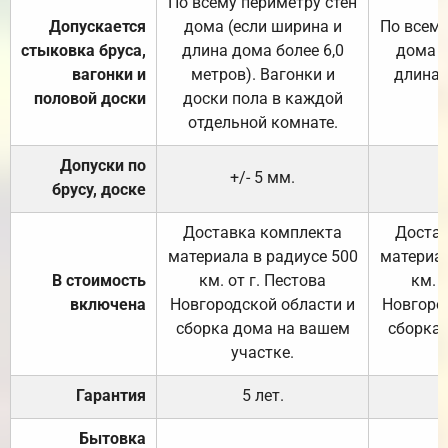
По всему периметру стен
Допускается
дома (если ширина и
По всему
стыковка бруса,
длина дома более 6,0
дома (
вагонки и
метров). Вагонки и
длина 
половой доски
доски пола в каждой
отдельной комнате.
Допуски по
+/- 5 мм.
брусу, доске
Доставка комплекта
Достав
материала в радиусе 500
материал
В стоимость
км. от г. Пестова
км. 
включена
Новгородской области и
Новгоро
сборка дома на вашем
сборка
участке.
Гарантия
5 лет.
Бытовка