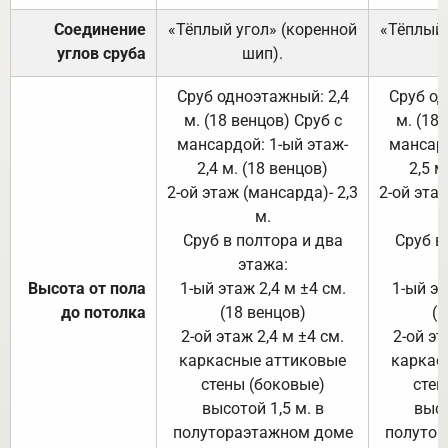
Соединение
«Тёплый угол» (коренной
«Тёплый 
углов сруба
шип).
Сруб одноэтажный: 2,4
Сруб од
м. (18 венцов) Сруб с
м. (18
мансардой: 1-ый этаж-
мансард
2,4 м. (18 венцов)
2,5 м
2-ой этаж (мансарда)- 2,3
2-ой этаж
м.
Сруб в полтора и два
Сруб в
этажа:
Высота от пола
1-ый этаж 2,4 м ±4 см.
1-ый эт
до потолка
(18 венцов)
(1
2-ой этаж 2,4 м ±4 см.
2-ой эт
каркасные аттиковые
каркас
стены (боковые)
стен
высотой 1,5 м. в
высо
полутораэтажном доме
полутор