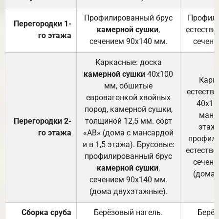
Профилированный брус
Профили
Перегородки 1-
камерной сушки
,
естестве
го этажа
сечением 90х140 мм.
сечени
Каркасные: доска
камерной сушки
40х100
Карк
мм, обшитые
естеств
евровагонкой хвойных
40х10
пород, камерной сушки,
манса
Перегородки 2-
толщиной 12,5 мм. сорт
этажа
го этажа
«АВ» (дома с мансардой
профили
и в 1,5 этажа). Брусовые:
естестве
профилированный брус
сечени
камерной сушки
,
(дома 
сечением 90х140 мм.
(дома двухэтажные).
Сборка сруба
Берёзовый нагель.
Берёз