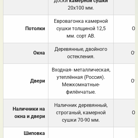
доски
камерной сушки
20х100 мм.
Евровагонка камерной
Потолки
сушки толщиной 12,5
От
мм. сорт АВ.
Деревянные, двойного
Окна
От
остекления.
Входная- металлическая,
утеплённая (Россия).
Двери
От
Межкомнатные-
филёнчатые.
Наличник деревянный,
Наличники на
строганый, камерной
От
окна и двери
сушки 70-90 мм.
Шиповка