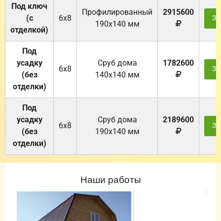
Под ключ
Профилированный
2915600
(с
6х8
За
190х140 мм
отделкой)
Под
усадку
Cруб дома
1782600
6х8
За
(без
140х140 мм
отделки)
Под
усадку
Cруб дома
2189600
6х8
За
(без
190х140 мм
отделки)
Наши работы