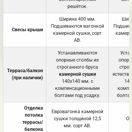
решёток.
Ширина 400 мм.
Шир
Подшиваются вагонкой
Подшива
Свесы крыши
камерной сушки, сорт
камерн
АВ.
Устанавливаются
Уста
опорные столбы из
опорн
строганного бруса
строг
Терраса/балкон
камерной сушки
естеств
(при наличии)
140х140 мм. с
140
компенсационными
компе
болтами под усадку.
болтам
Отделка
Евровагонка камерной
потолка
сушки толщиной 12,5
От
террасы/
мм. сорт АВ.
балкона