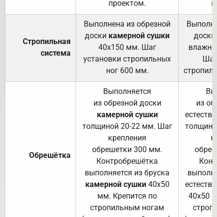
проектом.
п
Выполнена из обрезной
Выполне
доски
камерной сушки
доски
Стропильная
40х150 мм. Шаг
влажно
система
установки стропильных
Шаг
ног 600 мм.
стропиль
Выполняется
Вы
из обрезной доски
из об
камерной сушки
естеств
толщиной 20-22 мм. Шаг
толщино
крепления
к
обрешетки 300 мм.
обреш
Обрешётка
Контробрешётка
Конт
выполняется из бруска
выполня
камерной сушки
40х50
естеств
мм. Крепится по
40х50 м
стропильным ногам
строп