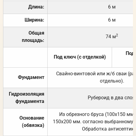
Длина:
6 м
Ширина:
6 м
Общая
2
74 м
площадь:
Под 
Под ключ (с отделкой)
Свайно-винтовой или ж/б сваи (р
Фундамент
отдельно).
Гидроизоляция
Рубероид в два слоя
фундамента
Из обрезного бруса (100х150 мм.
Основание
150х200 мм. согласно выбранному с
(обвязка)
Обработка антисептик