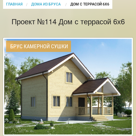
ГЛАВНАЯ
ДОМА ИЗ БРУСА
CURRENT:
ДОМ С ТЕРРАСОЙ 6Х6
Проект №114 Дом с террасой 6х6
БРУС КАМЕРНОЙ СУШКИ