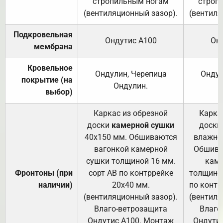
стропильным ногам
строп
(вентиляционный зазор).
(вентиля
Подкровельная
Ондутис А100
Он
мембрана
Кровельное
Ондулин, Черепица
Ондул
покрытие (на
Ондулин.
выбор)
Каркас из обрезной
Карка
доски
камерной сушки
доски
40х150 мм. Обшиваются
влажно
вагонкой камерной
Обшива
сушки толщиной 16 мм.
каме
Фронтоны (при
сорт АВ по контррейке
толщиной
наличии)
20х40 мм.
по контр
(вентиляционный зазор).
(вентиля
Влаго-ветрозащита
Влаго
Ондутис А100. Монтаж
Ондути