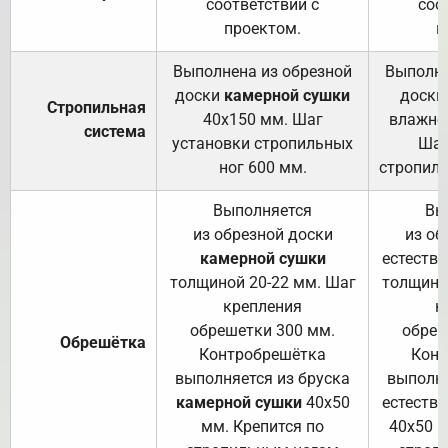
соответствии с
соо
проектом.
п
Выполнена из обрезной
Выполне
доски
камерной сушки
доски
Стропильная
40х150 мм. Шаг
влажно
система
установки стропильных
Шаг
ног 600 мм.
стропиль
Выполняется
Вы
из обрезной доски
из об
камерной сушки
естеств
толщиной 20-22 мм. Шаг
толщино
крепления
к
обрешетки 300 мм.
обреш
Обрешётка
Контробрешётка
Конт
выполняется из бруска
выполня
камерной сушки
40х50
естеств
мм. Крепится по
40х50 м