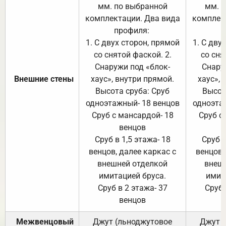
мм. по выбранной
мм. 
комплектации. Два вида
комплек
профиля:
п
1. С двух сторон, прямой
1. С дву
со снятой фаской. 2.
со сня
Снаружи под «блок-
Снару
Внешние стены
хаус», внутри прямой.
хаус», 
Высота сруба: Сруб
Высот
одноэтажный- 18 венцов
одноэта
Сруб с мансардой- 18
Сруб с
венцов
Сруб в 1,5 этажа- 18
Сруб в
венцов, далее каркас с
венцов,
внешней отделкой
внеш
имитацией бруса.
имит
Сруб в 2 этажа- 37
Сруб 
венцов
Межвенцовый
Джут (льноджутовое
Джут 