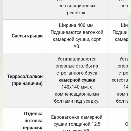
вентиляционных
вент
решёток.
Ширина 400 мм.
Шир
Подшиваются вагонкой
Подшива
Свесы крыши
камерной сушки, сорт
камерн
АВ.
Устанавливаются
Уста
опорные столбы из
опорн
строганного бруса
строг
Терраса/балкон
камерной сушки
естеств
(при наличии)
140х140 мм. с
140
компенсационными
компе
болтами под усадку.
болтам
Отделка
Евровагонка камерной
потолка
сушки толщиной 12,5
От
террасы/