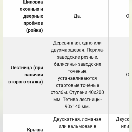
Шиповка
оконных и
дверных
Да.
От
проёмов
(ройки)
Деревянная, одно или
двухмаршевая. Перила-
заводские резные,
балясины- заводские
Лестница (при
точеные,
наличии
От
устанавливаются
второго этажа)
стартовые точёные
столбы. Ступени 40х200
мм. Тетива лестницы-
90х140 мм.
Двускатная, ломаная
Двуска
или вальмовая в
или 
Крыша