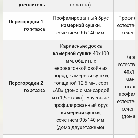
утеплитель
полотно).
п
Профилированный брус
Профили
Перегородки 1-
камерной сушки
,
естестве
го этажа
сечением 90х140 мм.
сечени
Каркасные: доска
камерной сушки
40х100
Карк
мм, обшитые
естеств
евровагонкой хвойных
40х10
пород, камерной сушки,
манса
Перегородки 2-
толщиной 12,5 мм. сорт
этажа
го этажа
«АВ» (дома с мансардой
профили
и в 1,5 этажа). Брусовые:
естестве
профилированный брус
сечени
камерной сушки
,
(дома 
сечением 90х140 мм.
(дома двухэтажные).