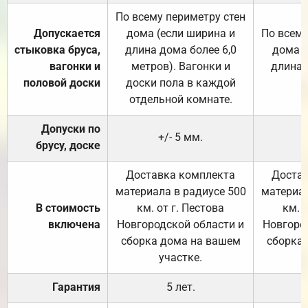
По всему периметру стен
Допускается
дома (если ширина и
По всему
стыковка бруса,
длина дома более 6,0
дома (
вагонки и
метров). Вагонки и
длина 
половой доски
доски пола в каждой
отдельной комнате.
Допуски по
+/- 5 мм.
брусу, доске
Доставка комплекта
Достав
материала в радиусе 500
материал
В стоимость
км. от г. Пестова
км. 
включена
Новгородской области и
Новгоро
сборка дома на вашем
сборка
участке.
Гарантия
5 лет.