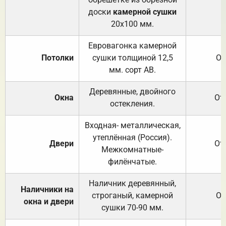
доски
камерной сушки
20х100 мм.
Евровагонка камерной
Потолки
сушки толщиной 12,5
От
мм. сорт АВ.
Деревянные, двойного
Окна
От
остекления.
Входная- металлическая,
утеплённая (Россия).
Двери
От
Межкомнатные-
филёнчатые.
Наличник деревянный,
Наличники на
строганый, камерной
От
окна и двери
сушки 70-90 мм.