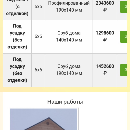
Профилированный
2343600
(с
6х6
За
190х140 мм
отделкой)
Под
усадку
Cруб дома
1298600
6х6
За
(без
140х140 мм
отделки)
Под
усадку
Cруб дома
1452600
6х6
За
(без
190х140 мм
отделки)
Наши работы