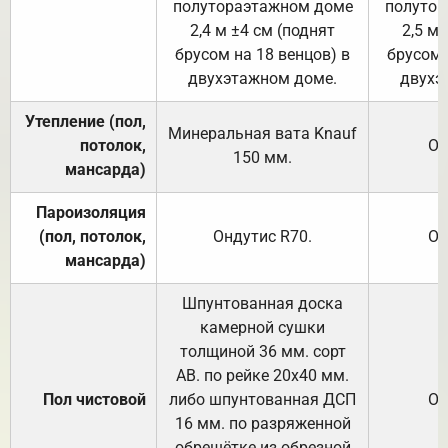
полутораэтажном доме
полутор
2,4 м ±4 см (поднят
2,5 м 
брусом на 18 венцов) в
брусом 
двухэтажном доме.
двухэ
Утепление (пол,
Минеральная вата
Knauf
потолок,
От
150
мм.
мансарда)
Пароизоляция
(пол, потолок,
Ондутис
R70
.
От
мансарда)
Шпунтованная доска
камерной сушки
толщиной 36 мм. сорт
АВ. по рейке 20х40 мм.
Пол чистовой
либо шпунтованная ДСП
От
16 мм. по разряженной
обрешётке из обрезной