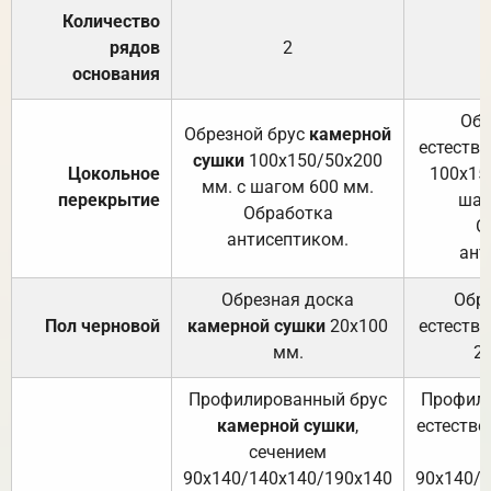
Количество
рядов
2
основания
Обр
Обрезной брус
камерной
естеств
сушки
100х150/50х200
Цокольное
100х15
мм. с шагом 600 мм.
перекрытие
шаг
Обработка
О
антисептиком.
ант
Обрезная доска
Обр
Пол черновой
камерной сушки
20х100
естеств
мм.
2
Профилированный брус
Профили
камерной сушки
,
естестве
сечением
с
90х140/140х140/190х140
90х140/