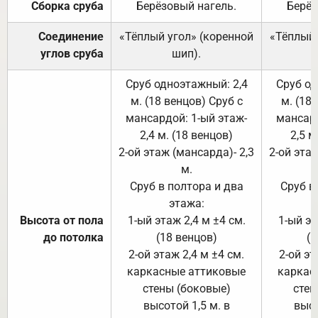
Сборка сруба
Берёзовый нагель.
Берёз
Соединение
«Тёплый угол» (коренной
«Тёплый 
углов сруба
шип).
Сруб одноэтажный: 2,4
Сруб од
м. (18 венцов) Сруб с
м. (18
мансардой: 1-ый этаж-
мансард
2,4 м. (18 венцов)
2,5 м
2-ой этаж (мансарда)- 2,3
2-ой этаж
м.
Сруб в полтора и два
Сруб в
этажа:
Высота от пола
1-ый этаж 2,4 м ±4 см.
1-ый эт
до потолка
(18 венцов)
(1
2-ой этаж 2,4 м ±4 см.
2-ой эт
каркасные аттиковые
каркас
стены (боковые)
стен
высотой 1,5 м. в
высо