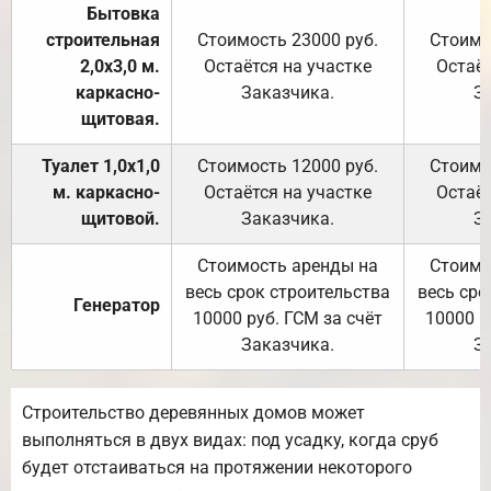
Бытовка
строительная
Стоимость 23000 руб.
Стоимо
2,0х3,0 м.
Остаётся на участке
Остаёт
каркасно-
Заказчика.
З
щитовая.
Туалет 1,0х1,0
Стоимость 12000 руб.
Стоимо
м. каркасно-
Остаётся на участке
Остаёт
щитовой.
Заказчика.
З
Стоимость аренды на
Стоимо
весь срок строительства
весь сро
Генератор
10000 руб. ГСМ за счёт
10000 р
Заказчика.
З
Строительство деревянных домов может
выполняться в двух видах: под усадку, когда сруб
будет отстаиваться на протяжении некоторого