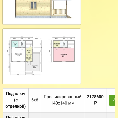
Под ключ
Профилированный
2178600
(с
6х6
За
140х140 мм
отделкой)
Под ключ