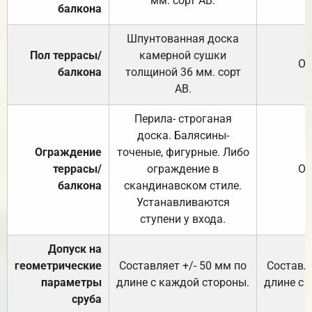
мм. сорт АВ.
балкона
Шпунтованная доска
Пол террасы/
камерной сушки
От
балкона
толщиной 36 мм. сорт
АВ.
Перила- строганая
доска. Балясины-
Ограждение
точеные, фигурные. Либо
террасы/
ограждение в
От
балкона
скандинавском стиле.
Устанавливаются
ступени у входа.
Допуск на
геометрические
Составляет +/- 50 мм по
Составля
параметры
длине с каждой стороны.
длине с 
сруба