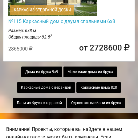
КАРКАС ИЗ СТРОГАНОЙ ДОСКИ
№115 Каркасный дом с двумя спальнями 6х8
Размер: 6х8 м
2
Общая площадь: 82.5
от 2728600
2865000
Дома из бруса 9х9
Маленькие дома из бруса
Каркасные дома с верандой
Каркасные дома 8х8
Бани из бруса с террасой
Одноэтажные бани из бруса
Внимание! Проекты, которые вы найдете в нашем
онлайн-каталоге, могут быть изменены. Если