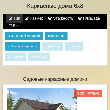
Каркасные дома 6х8
Тип
Размер
Этажность
Площадь
Все
с маленькой террасой
с балконом
с большой террасой
с эркером
с сауной
с гаражом
с террасой
Садовые каркасные домики
ХИТ ПРОДАЖ