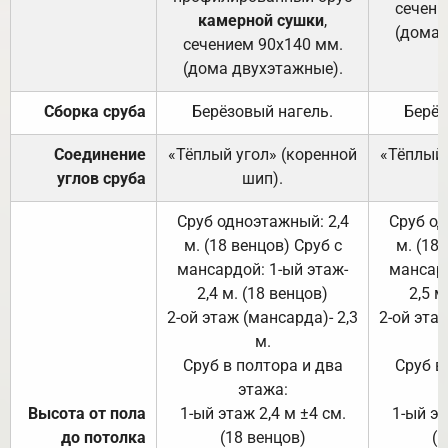
сечени
камерной сушки
,
(дома 
сечением 90х140 мм.
(дома двухэтажные).
Сборка сруба
Берёзовый нагель.
Берёз
Соединение
«Тёплый угол» (коренной
«Тёплый 
углов сруба
шип).
Сруб одноэтажный: 2,4
Сруб од
м. (18 венцов) Сруб с
м. (18
мансардой: 1-ый этаж-
мансард
2,4 м. (18 венцов)
2,5 м
2-ой этаж (мансарда)- 2,3
2-ой этаж
м.
Сруб в полтора и два
Сруб в
этажа:
Высота от пола
1-ый этаж 2,4 м ±4 см.
1-ый эт
до потолка
(18 венцов)
(1