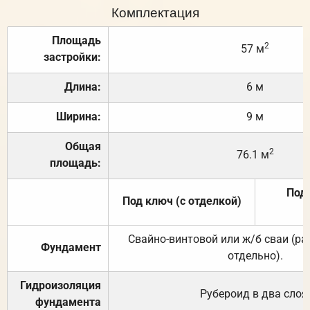
Комплектация
Площадь
2
57 м
застройки:
Длина:
6 м
Ширина:
9 м
Общая
2
76.1 м
площадь:
Под 
Под ключ (с отделкой)
Свайно-винтовой или ж/б сваи (р
Фундамент
отдельно).
Гидроизоляция
Рубероид в два слоя
фундамента