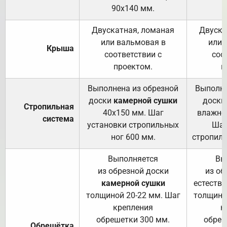
90х140 мм.
Двускатная, ломаная
Двуска
или вальмовая в
или 
Крыша
соответствии с
соо
проектом.
п
Выполнена из обрезной
Выполне
доски
камерной сушки
доски
Стропильная
40х150 мм. Шаг
влажно
система
установки стропильных
Шаг
ног 600 мм.
стропиль
Выполняется
Вы
из обрезной доски
из об
камерной сушки
естеств
толщиной 20-22 мм. Шаг
толщино
крепления
к
обрешетки 300 мм.
обреш
Обрешётка