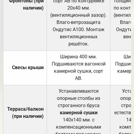
Фронтоны (при
сорт АВ по контррейке
толщиной
наличии)
20х40 мм.
по контр
(вентиляционный зазор).
(вентиля
Влаго-ветрозащита
Влаго
Ондутис А100. Монтаж
Ондути
вентиляционных
вент
решёток.
Ширина 400 мм.
Шир
Подшиваются вагонкой
Подшива
Свесы крыши
камерной сушки, сорт
камерн
АВ.
Устанавливаются
Уста
опорные столбы из
опорн
строганного бруса
строг
Терраса/балкон
камерной сушки
естеств
(при наличии)
140х140 мм. с
140
компенсационными
компе