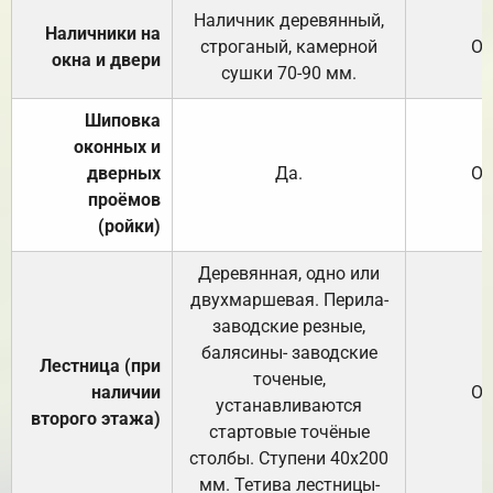
Наличник деревянный,
Наличники на
строганый, камерной
От
окна и двери
сушки 70-90 мм.
Шиповка
оконных и
дверных
Да.
От
проёмов
(ройки)
Деревянная, одно или
двухмаршевая. Перила-
заводские резные,
балясины- заводские
Лестница (при
точеные,
наличии
От
устанавливаются
второго этажа)
стартовые точёные
столбы. Ступени 40х200
мм. Тетива лестницы-