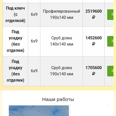
Под ключ
Профилированный
2519600
(с
6х9
За
190х140 мм
отделкой)
Под
усадку
Cруб дома
1452600
6х9
За
(без
140х140 мм
отделки)
Под
усадку
Cруб дома
1705600
6х9
За
(без
190х140 мм
отделки)
Наши работы