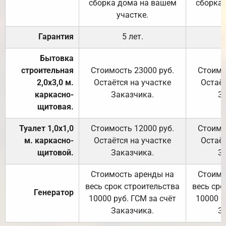
сборка дома на вашем
сборка
участке.
Гарантия
5 лет.
Бытовка
строительная
Стоимость 23000 руб.
Стоимо
2,0х3,0 м.
Остаётся на участке
Остаёт
каркасно-
Заказчика.
З
щитовая.
Туалет 1,0х1,0
Стоимость 12000 руб.
Стоимо
м. каркасно-
Остаётся на участке
Остаёт
щитовой.
Заказчика.
З
Стоимость аренды на
Стоимо
весь срок строительства
весь сро
Генератор
10000 руб. ГСМ за счёт
10000 р
Заказчика.
З