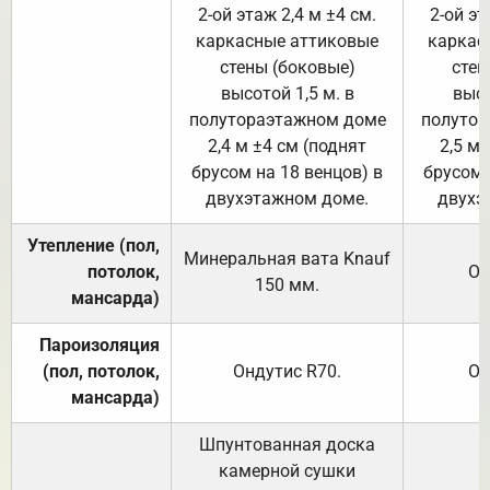
2-ой этаж 2,4 м ±4 см.
2-ой эт
каркасные аттиковые
каркас
стены (боковые)
стен
высотой 1,5 м. в
высо
полутораэтажном доме
полутор
2,4 м ±4 см (поднят
2,5 м 
брусом на 18 венцов) в
брусом 
двухэтажном доме.
двухэ
Утепление (пол,
Минеральная вата
Knauf
потолок,
От
150
мм.
мансарда)
Пароизоляция
(пол, потолок,
Ондутис
R70
.
От
мансарда)
Шпунтованная доска
камерной сушки