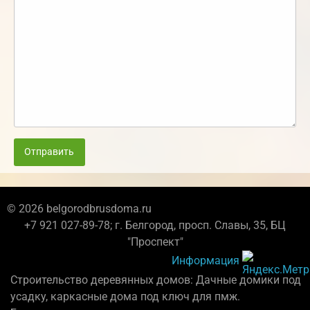
Отправить
© 2026 belgorodbrusdoma.ru
+7 921 027-89-78; г. Белгород, просп. Славы, 35, БЦ
"Проспект"
Информация
Строительство деревянных домов: Дачные домики под
усадку, каркасные дома под ключ для пмж.