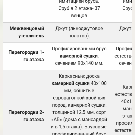
имитацией бруса.
имит
Сруб в 2 этажа- 37
Сруб 
венцов
Межвенцовый
Джут (льноджутовое
Джут 
утеплитель
полотно).
п
Профилированный брус
Профили
Перегородки 1-
камерной сушки
,
естестве
го этажа
сечением 90х140 мм.
сечени
Каркасные: доска
камерной сушки
40х100
Карк
мм, обшитые
естеств
евровагонкой хвойных
40х10
пород, камерной сушки,
манса
Перегородки 2-
толщиной 12,5 мм. сорт
этажа
го этажа
«АВ» (дома с мансардой
профили
и в 1,5 этажа). Брусовые:
естестве
профилированный брус