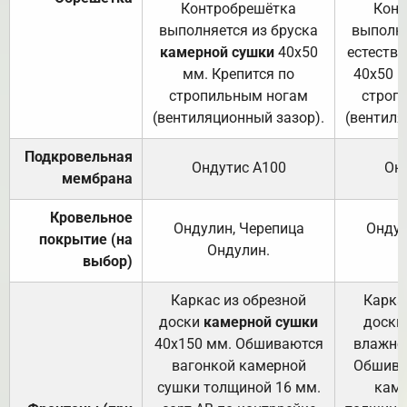
Контробрешётка
Конт
выполняется из бруска
выполня
камерной сушки
40х50
естеств
мм. Крепится по
40х50 м
стропильным ногам
строп
(вентиляционный зазор).
(вентиля
Подкровельная
Ондутис А100
Он
мембрана
Кровельное
Ондулин, Черепица
Ондул
покрытие (на
Ондулин.
выбор)
Каркас из обрезной
Карка
доски
камерной сушки
доски
40х150 мм. Обшиваются
влажно
вагонкой камерной
Обшива
сушки толщиной 16 мм.
каме