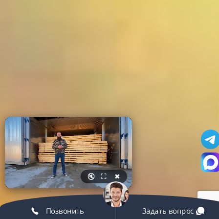
🔇
⛶
✖
Позвонить
Задать вопрос