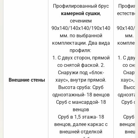
Профилированный брус
Профили
камерной сушки
,
естестве
сечением
с
90х140/140х140/190х140
90х140/
мм. по выбранной
мм. 
комплектации. Два вида
комплек
профиля:
п
1. С двух сторон, прямой
1. С дву
со снятой фаской. 2.
со сня
Снаружи под «блок-
Снару
Внешние стены
хаус», внутри прямой.
хаус», 
Высота сруба: Сруб
Высот
одноэтажный- 18 венцов
одноэта
Сруб с мансардой- 18
Сруб с
венцов
Сруб в 1,5 этажа- 18
Сруб в
венцов, далее каркас с
венцов,
внешней отделкой
внеш