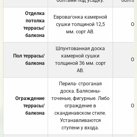
болтами под усадку.
болтам
Отделка
Евровагонка камерной
потолка
сушки толщиной 12,5
От
террасы/
мм. сорт АВ.
балкона
Шпунтованная доска
Пол террасы/
камерной сушки
От
балкона
толщиной 36 мм. сорт
АВ.
Перила- строганая
доска. Балясины-
Ограждение
точеные, фигурные. Либо
террасы/
ограждение в
От
балкона
скандинавском стиле.
Устанавливаются
ступени у входа.