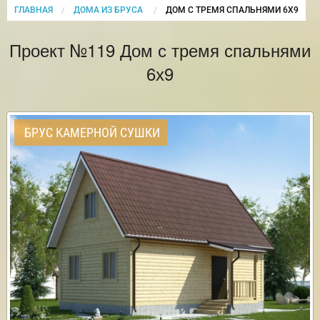
ГЛАВНАЯ
ДОМА ИЗ БРУСА
CURRENT:
ДОМ С ТРЕМЯ СПАЛЬНЯМИ 6Х9
Проект №119 Дом с тремя спальнями
6х9
БРУС КАМЕРНОЙ СУШКИ