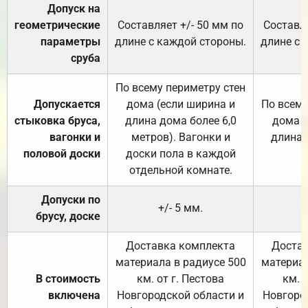
Допуск на
геометрические
Составляет +/- 50 мм по
Составля
параметры
длине с каждой стороны.
длине с 
сруба
По всему периметру стен
Допускается
дома (если ширина и
По всему
стыковка бруса,
длина дома более 6,0
дома (
вагонки и
метров). Вагонки и
длина 
половой доски
доски пола в каждой
отдельной комнате.
Допуски по
+/- 5 мм.
брусу, доске
Доставка комплекта
Достав
материала в радиусе 500
материал
В стоимость
км. от г. Пестова
км. 
включена
Новгородской области и
Новгоро