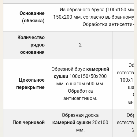
Из обрезного бруса (100х150 мм.
Основание
150х200 мм. согласно выбранному с
(обвязка)
Обработка антисептик
Количество
рядов
2
основания
Обр
Обрезной брус
камерной
естеств
сушки
100х150/50х200
Цокольное
100х15
мм. с шагом 600 мм.
перекрытие
шаг
Обработка
О
антисептиком.
ант
Обрезная доска
Обр
Пол черновой
камерной сушки
20х100
естеств
мм.
2