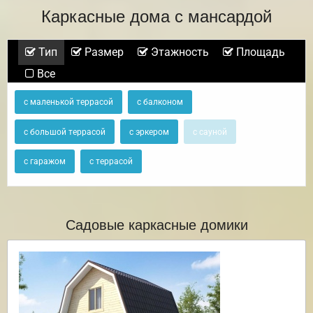
Каркасные дома с мансардой
Тип
Размер
Этажность
Площадь
Все
с маленькой террасой
с балконом
с большой террасой
с эркером
с сауной
с гаражом
с террасой
Садовые каркасные домики