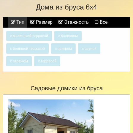
Дома из бруса 6х4
Тип
Размер
Этажность
Все
с маленькой террасой
с балконом
с большой террасой
с эркером
с сауной
с гаражом
с террасой
Садовые домики из бруса