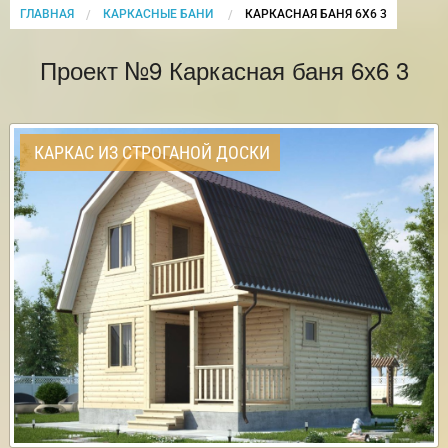
ГЛАВНАЯ
КАРКАСНЫЕ БАНИ
CURRENT:
КАРКАСНАЯ БАНЯ 6Х6 3
Проект №9 Каркасная баня 6х6 3
КАРКАС ИЗ СТРОГАНОЙ ДОСКИ