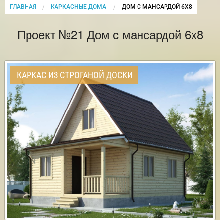
ГЛАВНАЯ
КАРКАСНЫЕ ДОМА
CURRENT:
ДОМ С МАНСАРДОЙ 6Х8
Проект №21 Дом с мансардой 6х8
КАРКАС ИЗ СТРОГАНОЙ ДОСКИ