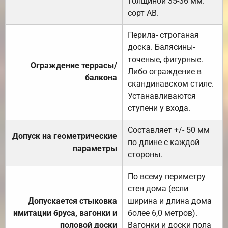
толщиной 35-36 мм.
сорт АВ.
Перила- строганая
доска. Балясины-
точеные, фигурные.
Ограждение террасы/
Либо ограждение в
балкона
скандинавском стиле.
Устанавливаются
ступени у входа.
Составляет +/- 50 мм
Допуск на геометрические
по длине с каждой
параметры
стороны.
По всему периметру
стен дома (если
Допускается стыковка
ширина и длина дома
имитации бруса, вагонки и
более 6,0 метров).
половой доски
Вагонки и доски пола