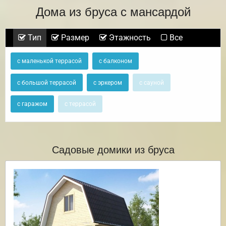
Дома из бруса с мансардой
Тип
Размер
Этажность
Все
с маленькой террасой
с балконом
с большой террасой
с эркером
с сауной
с гаражом
с террасой
Садовые домики из бруса