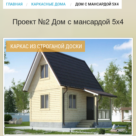
ГЛАВНАЯ
КАРКАСНЫЕ ДОМА
CURRENT:
ДОМ С МАНСАРДОЙ 5Х4
Проект №2 Дом с мансардой 5х4
КАРКАС ИЗ СТРОГАНОЙ ДОСКИ