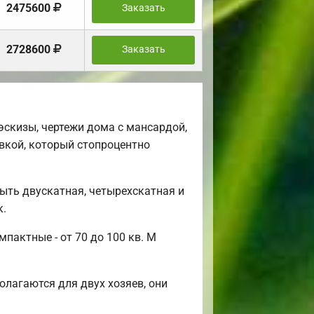
2475600
Заказать
2728600
Заказать
скизы, чертежи дома с мансардой,
вкой, который стопроцентно
ыть двускатная, четырехскатная и
к.
пактные - от 70 до 100 кв. М
лагаются для двух хозяев, они