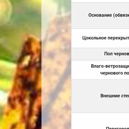
Основание (обвяз
Цокольное перекры
Пол черно
Влаго-ветрозащ
чернового п
Внешние ст
Перегоро