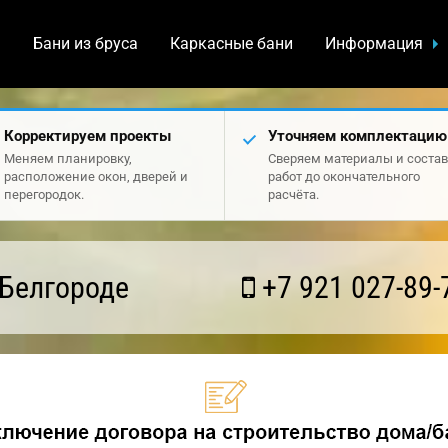
а
Бани из бруса
Каркасные бани
Информация
Корректируем проекты
Уточняем комплектацию
Меняем планировку,
Сверяем материалы и состав
расположение окон, дверей и
работ до окончательного
перегородок.
расчёта.
 Белгороде
+7 921 027-89-