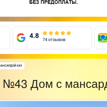
4.8
74
отзывов
:
МАНСАРДОЙ 6Х9
 №43 Дом с мансар