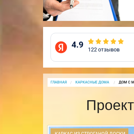
4.9
122
отзывов
ГЛАВНАЯ
КАРКАСНЫЕ ДОМА
CURRENT
ДОМ С 
Проект
КАРКАС ИЗ СТРОГАНОЙ ДОСКИ