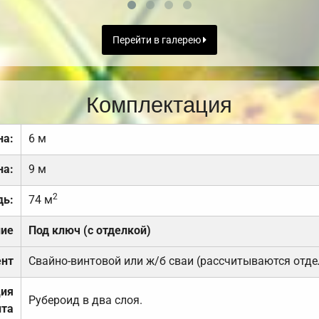
Перейти в галерею
Комплектация
на:
6 м
на:
9 м
2
дь:
74 м
ние
Под ключ (с отделкой)
нт
Свайно-винтовой или ж/б сваи (рассчитываются отде
ция
Рубероид в два слоя.
та