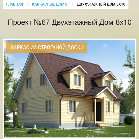
ГЛАВНАЯ
КАРКАСНЫЕ ДОМА
CURRENT:
ДВУХЭТАЖНЫЙ ДОМ 8Х10
Проект №67 Двухэтажный Дом 8х10
КАРКАС ИЗ СТРОГАНОЙ ДОСКИ