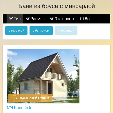
Бани из бруса с мансардой
Тип
Размер
Этажность
Все
с террасой
с балконом
с верандой
БРУС КАМЕРНОЙ СУШКИ
№4 Баня 6х6