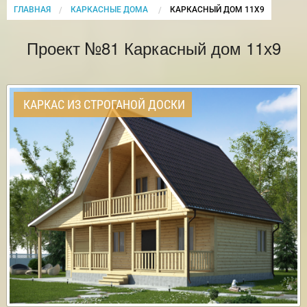
ГЛАВНАЯ
КАРКАСНЫЕ ДОМА
CURRENT:
КАРКАСНЫЙ ДОМ 11Х9
Проект №81 Каркасный дом 11х9
КАРКАС ИЗ СТРОГАНОЙ ДОСКИ