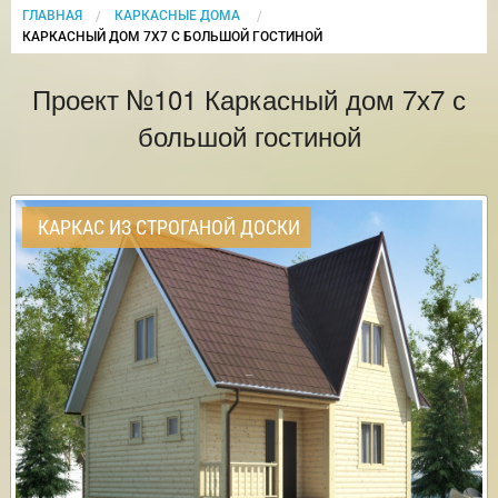
ГЛАВНАЯ
КАРКАСНЫЕ ДОМА
CURRENT:
КАРКАСНЫЙ ДОМ 7Х7 С БОЛЬШОЙ ГОСТИНОЙ
Проект №101 Каркасный дом 7х7 с
большой гостиной
КАРКАС ИЗ СТРОГАНОЙ ДОСКИ