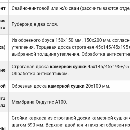
нт
Свайно-винтовой или ж/б сваи (рассчитываются отде
ция
Рубероид в два слоя.
та
Из обрезного бруса 150х150 мм. 150х200 мм. соглас
ка)
утепления. Торцевая доска строганая 45х145/45х195+
выбранной толщине утепления. Обработка антисепти
Строганая доска
камерной сушки
45х145/45х195+/-5
тие
Обработка антисептиком.
вой
Обрезная доска
камерной сушки
20х100 мм.
ита
Мембрана Ондутис А100.
ола
Стойки каркаса из строганой доски камерной сушки 
шагом 590 мм. Верхняя двойная и нижняя обвязки из
ены