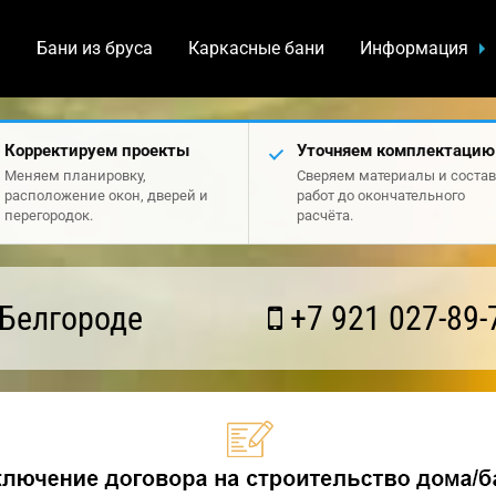
а
Бани из бруса
Каркасные бани
Информация
Корректируем проекты
Уточняем комплектацию
Меняем планировку,
Сверяем материалы и состав
расположение окон, дверей и
работ до окончательного
перегородок.
расчёта.
 Белгороде
+7 921 027-89-