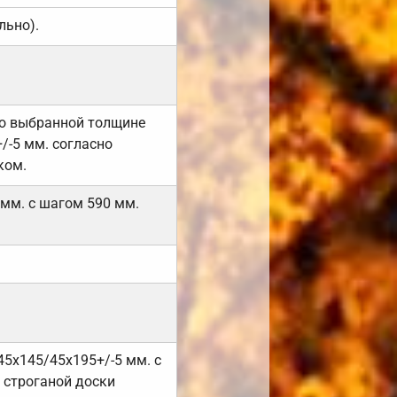
льно).
но выбранной толщине
/-5 мм. согласно
ком.
 мм. с шагом 590 мм.
45х145/45х195+/-5 мм. с
 строганой доски