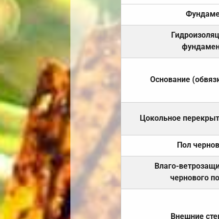
Фундаме
Гидроизоля
фундамен
Основание (обвяз
Цокольное перекры
Пол черно
Влаго-ветрозащ
чернового п
Внешние ст