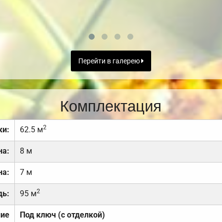
Перейти в галерею
Комплектация
2
ки:
62.5 м
на:
8 м
на:
7 м
2
дь:
95 м
ние
Под ключ (с отделкой)