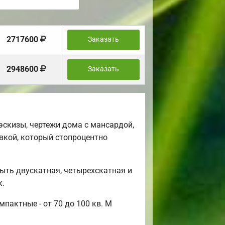
2717600
Заказать
2948600
Заказать
скизы, чертежи дома с мансардой,
вкой, который стопроцентно
ыть двускатная, четырехскатная и
к.
пактные - от 70 до 100 кв. М