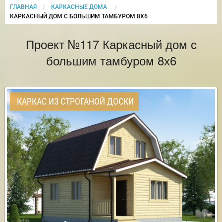
ГЛАВНАЯ
КАРКАСНЫЕ ДОМА
CURRENT:
КАРКАСНЫЙ ДОМ С БОЛЬШИМ ТАМБУРОМ 8Х6
Проект №117 Каркасный дом с
большим тамбуром 8х6
КАРКАС ИЗ СТРОГАНОЙ ДОСКИ