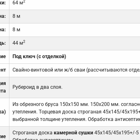
2
ки:
64 м
на:
8 м
на:
8 м
2
дь:
44 м
ние
Под ключ (с отделкой)
нт
Свайно-винтовой или ж/б сваи (рассчитываются отде
ция
Рубероид в два слоя.
та
Из обрезного бруса 150х150 мм. 150х200 мм. соглас
ка)
утепления. Торцевая доска строганая 45х145/45х195+
выбранной толщине утепления. Обработка антисепти
Строганая доска
камерной сушки
45х145/45х195+/-5
тие