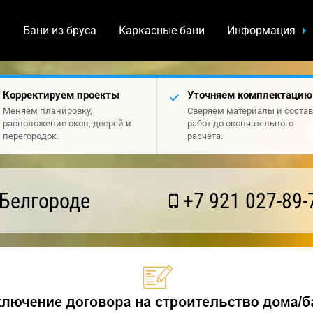
а
Бани из бруса
Каркасные бани
Информация
Корректируем проекты
Уточняем комплектацию
Меняем планировку,
Сверяем материалы и состав
расположение окон, дверей и
работ до окончательного
перегородок.
расчёта.
 Белгороде
+7 921 027-89-