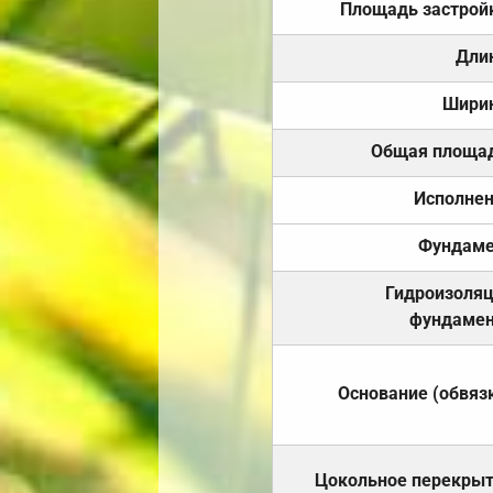
Площадь застрой
Дли
Шири
Общая площа
Исполне
Фундаме
Гидроизоля
фундамен
Основание (обвяз
Цокольное перекры