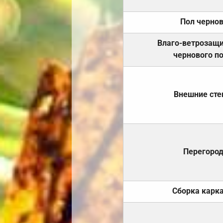
Пол черно
Влаго-ветрозащ
чернового п
Внешние ст
Перегоро
Сборка карк