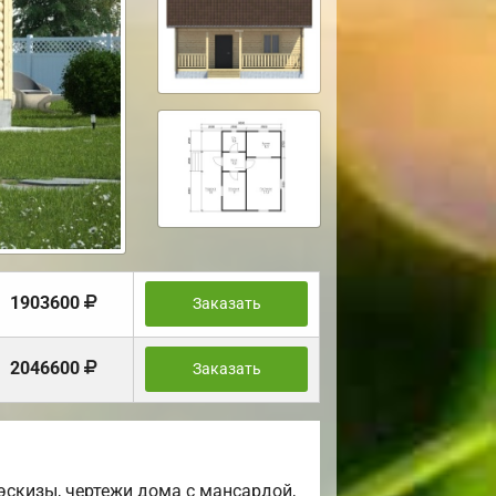
1903600
Заказать
2046600
Заказать
скизы, чертежи дома с мансардой,