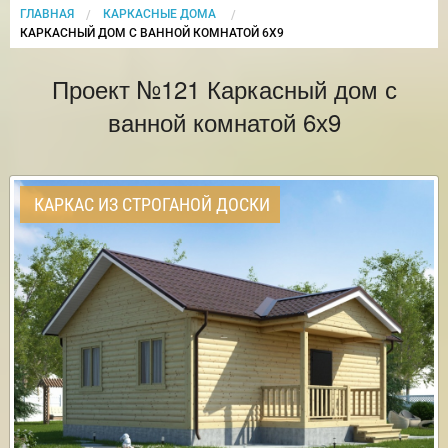
ГЛАВНАЯ
КАРКАСНЫЕ ДОМА
CURRENT:
КАРКАСНЫЙ ДОМ С ВАННОЙ КОМНАТОЙ 6Х9
Проект №121 Каркасный дом с
ванной комнатой 6х9
КАРКАС ИЗ СТРОГАНОЙ ДОСКИ