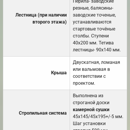
Перила- заводские
резные, балясины-
Лестница (при наличии
заводские точеные,
второго этажа)
устанавливаются
стартовые точёные
столбы. Ступени
40х200 мм. Тетива
лестницы- 90х140 мм.
Двускатная, ломаная
или вальмовая в
Крыша
соответствии с
проектом.
Выполнена из
строганой доски
камерной сушки
Стропильная система
45х145/45х195+/-5 мм.
Шаг установки