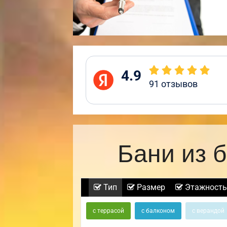
4.9
91
отзывов
Бани из 
Тип
Размер
Этажность
с террасой
с балконом
с верандой