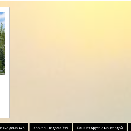
сные дома 4х5
Каркасные дома 7х9
Бани из бруса с мансардой