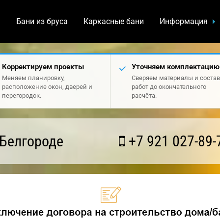
а
Бани из бруса
Каркасные бани
Информация
Корректируем проекты
Уточняем комплектацию
Меняем планировку,
Сверяем материалы и состав
расположение окон, дверей и
работ до окончательного
перегородок.
расчёта.
 Белгороде
+7 921 027-89-