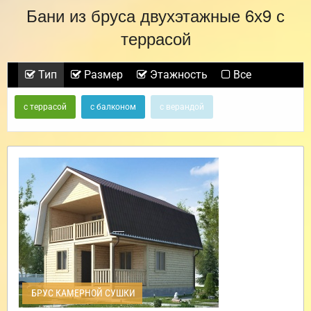
Бани из бруса двухэтажные 6х9 с
террасой
Тип
Размер
Этажность
Все
с террасой
с балконом
с верандой
БРУС КАМЕРНОЙ СУШКИ