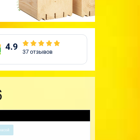
4.9
37
отзывов
6
расой