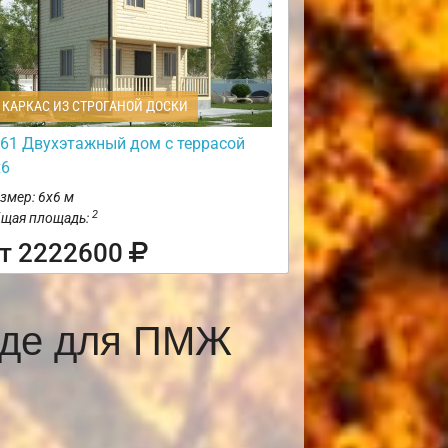
КАРКАС ИЗ СТРОГАНОЙ ДОСКИ
61 Двухэтажный дом с террасой
х6
змер: 6х6 м
2
щая площадь:
т 2222600
оде для ПМЖ