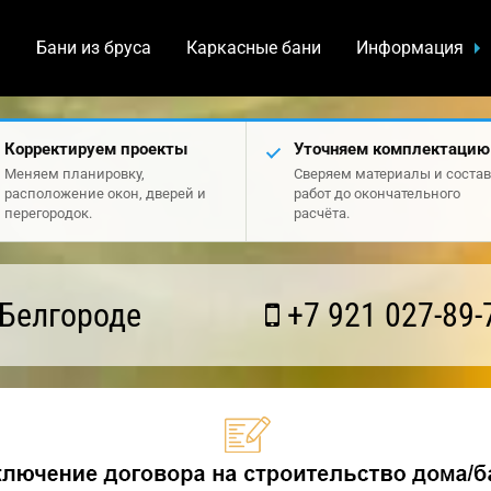
а
Бани из бруса
Каркасные бани
Информация
Корректируем проекты
Уточняем комплектацию
Меняем планировку,
Сверяем материалы и состав
расположение окон, дверей и
работ до окончательного
перегородок.
расчёта.
 Белгороде
+7 921 027-89-