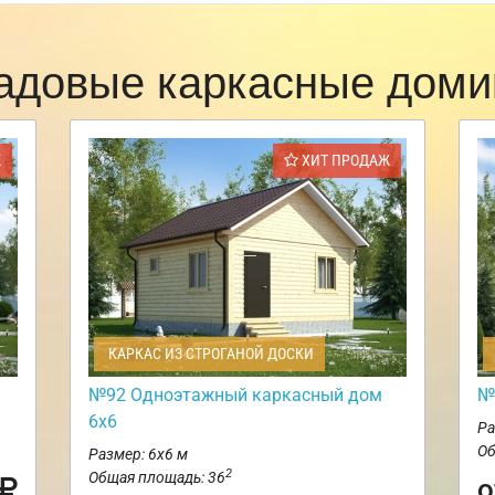
адовые каркасные доми
Ж
ХИТ ПРОДАЖ
КАРКАС ИЗ СТРОГАНОЙ ДОСКИ
№92 Одноэтажный каркасный дом
№
6х6
Ра
Об
Размер: 6х6 м
2
Общая площадь: 36
о