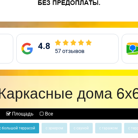
4.8
57
отзывов
Каркасные дома 6х
Площадь
Все
с большой террасой
с эркером
с сауной
с гаражом
с тер