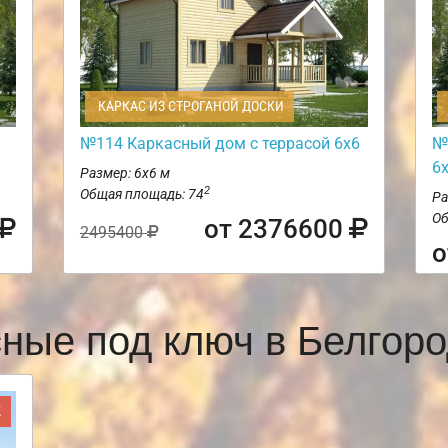
КАРКАС ИЗ СТРОГАНОЙ ДОСКИ
№114 Каркасный дом с террасой 6х6
№
6
Размер: 6х6 м
2
Общая площадь: 74
Ра
Об
от 2376600
2495400
о
сные под ключ в Белгор
Ж