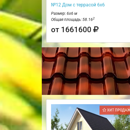
№12 Дом с террасой 6х6
Размер: 6х6 м
2
Общая площадь: 58.16
от 1661600
ХИТ ПРОДА