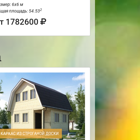
змер: 6х6 м
2
щая площадь: 54.53
т 1782600
а
КАРКАС ИЗ СТРОГАНОЙ ДОСКИ