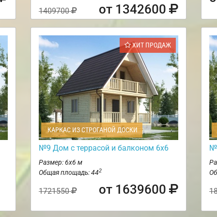
от 1342600
1409700
ХИТ ПРОДАЖ
КАРКАС ИЗ СТРОГАНОЙ ДОСКИ
№9 Дом с террасой и балконом 6х6
№
Размер: 6х6 м
Ра
2
Общая площадь: 44
Об
от 1639600
1721550
1