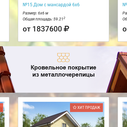
№15 Дом с мансардой 6х6
№
Размер: 6х6 м
Ра
2
Общая площадь: 59.21
Об
от 1837600
о
Ж
ХИТ ПРОДАЖ