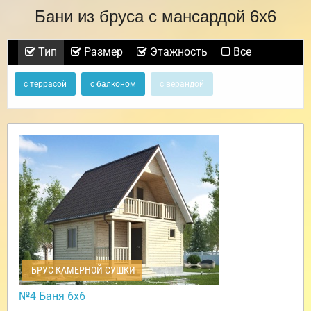
Бани из бруса с мансардой 6х6
Тип
Размер
Этажность
Все
с террасой
с балконом
с верандой
БРУС КАМЕРНОЙ СУШКИ
№4 Баня 6х6