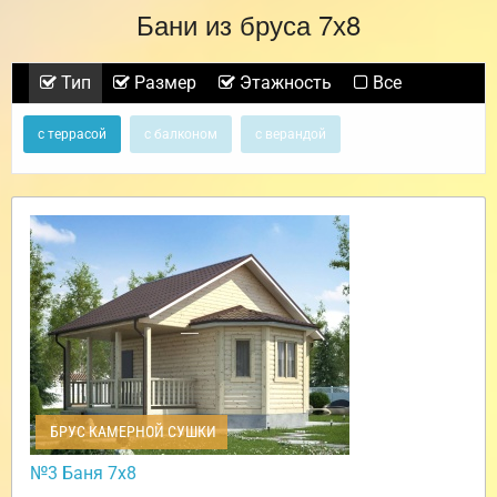
Бани из бруса 7х8
Тип
Размер
Этажность
Все
с террасой
с балконом
с верандой
БРУС КАМЕРНОЙ СУШКИ
№3 Баня 7х8