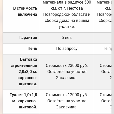
материала в радиусе 500
материал
В стоимость
км. от г. Пестова
км. 
включена
Новгородской области и
Новгоро
сборка дома на вашем
сборка
участке.
Гарантия
5 лет.
Печь
По запросу
Не пр
Бытовка
строительная
Стоимость 23000 руб.
Стоимо
2,0х3,0 м.
Остаётся на участке
Остаёт
каркасно-
Заказчика.
З
щитовая.
Туалет 1,0х1,0
Стоимость 12000 руб.
Стоимо
м. каркасно-
Остаётся на участке
Остаёт
щитовой.
Заказчика.
З