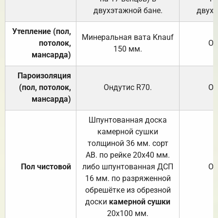
двухэтажной бане.
двухэ
Утепление (пол,
Минеральная вата
Knauf
потолок,
От
150
мм.
мансарда)
Пароизоляция
(пол, потолок,
Ондутис
R70
.
От
мансарда)
Шпунтованная доска
камерной сушки
толщиной 36 мм. сорт
АВ. по рейке 20х40 мм.
Пол чистовой
либо шпунтованная ДСП
От
16 мм. по разряженной
обрешётке из обрезной
доски
камерной сушки
20х100 мм.