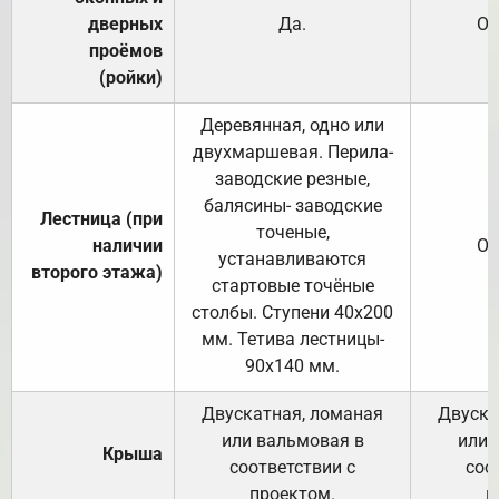
дверных
Да.
От
проёмов
(ройки)
Деревянная, одно или
двухмаршевая. Перила-
заводские резные,
балясины- заводские
Лестница (при
точеные,
наличии
От
устанавливаются
второго этажа)
стартовые точёные
столбы. Ступени 40х200
мм. Тетива лестницы-
90х140 мм.
Двускатная, ломаная
Двуска
или вальмовая в
или 
Крыша
соответствии с
соо
проектом.
п