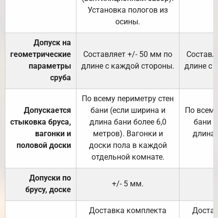
Установка пологов из
осины.
Допуск на
геометрические
Составляет +/- 50 мм по
Составля
параметры
длине с каждой стороны.
длине с 
сруба
По всему периметру стен
Допускается
бани (если ширина и
По всему
стыковка бруса,
длина бани более 6,0
бани (
вагонки и
метров). Вагонки и
длина 
половой доски
доски пола в каждой
отдельной комнате.
Допуски по
+/- 5 мм.
брусу, доске
Доставка комплекта
Достав