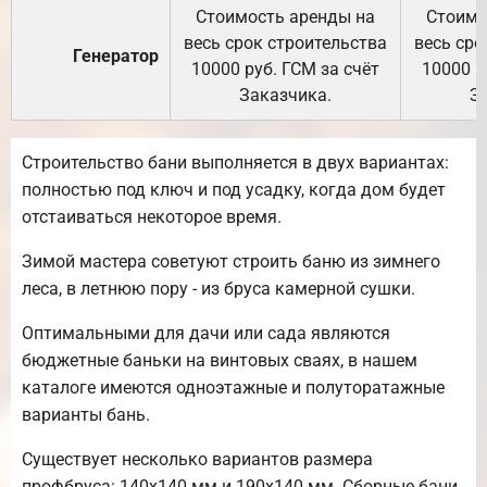
Стоимость аренды на
Стоимо
весь срок строительства
весь сро
Генератор
10000 руб. ГСМ за счёт
10000 р
Заказчика.
З
Строительство бани выполняется в двух вариантах:
полностью под ключ и под усадку, когда дом будет
отстаиваться некоторое время.
Зимой мастера советуют строить баню из зимнего
леса, в летнюю пору - из бруса камерной сушки.
Оптимальными для дачи или сада являются
бюджетные баньки на винтовых сваях, в нашем
каталоге имеются одноэтажные и полуторатажные
варианты бань.
Существует несколько вариантов размера
профбруса: 140х140 мм и 190х140 мм. Сборные бани