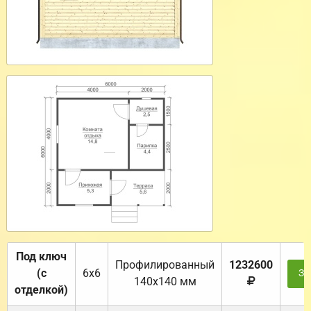
Под ключ
Профилированный
1232600
(с
6х6
За
140х140 мм
отделкой)