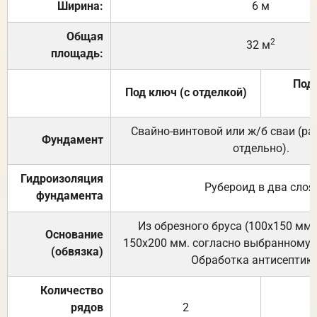
Ширина:
6 м
Общая
2
32 м
площадь:
Под 
Под ключ (с отделкой)
Свайно-винтовой или ж/б сваи (р
Фундамент
отдельно).
Гидроизоляция
Рубероид в два слоя
фундамента
Из обрезного бруса (100х150 мм.
Основание
150х200 мм. согласно выбранному с
(обвязка)
Обработка антисептик
Количество
рядов
2