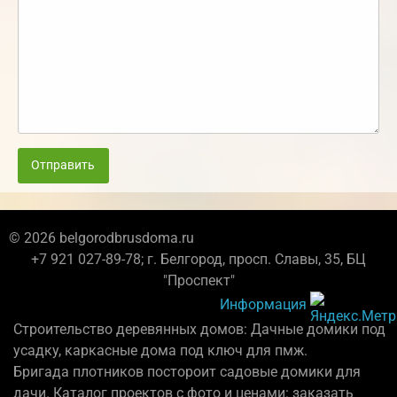
Отправить
© 2026 belgorodbrusdoma.ru
+7 921 027-89-78; г. Белгород, просп. Славы, 35, БЦ
"Проспект"
Информация
Строительство деревянных домов: Дачные домики под
усадку, каркасные дома под ключ для пмж.
Бригада плотников постороит садовые домики для
дачи. Каталог проектов с фото и ценами: заказать