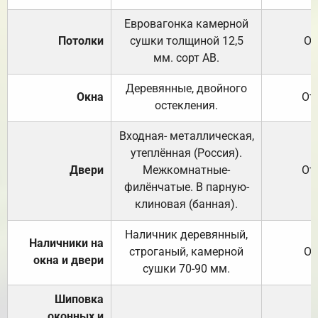
Евровагонка камерной
Потолки
сушки толщиной 12,5
От
мм. сорт АВ.
Деревянные, двойного
Окна
От
остекления.
Входная- металлическая,
утеплённая (Россия).
Двери
Межкомнатные-
От
филёнчатые. В парную-
клиновая (банная).
Наличник деревянный,
Наличники на
строганый, камерной
От
окна и двери
сушки 70-90 мм.
Шиповка
оконных и