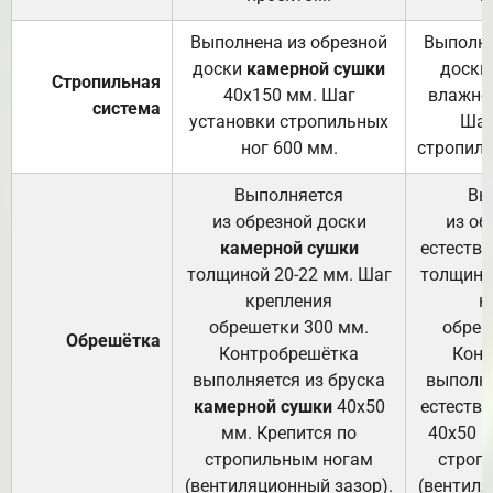
Выполнена из обрезной
Выполне
доски
камерной сушки
доски
Стропильная
40х150 мм. Шаг
влажно
система
установки стропильных
Шаг
ног 600 мм.
стропиль
Выполняется
Вы
из обрезной доски
из об
камерной сушки
естеств
толщиной 20-22 мм. Шаг
толщино
крепления
к
обрешетки 300 мм.
обреш
Обрешётка
Контробрешётка
Конт
выполняется из бруска
выполня
камерной сушки
40х50
естеств
мм. Крепится по
40х50 м
стропильным ногам
строп
(вентиляционный зазор).
(вентиля