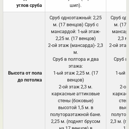
углов сруба
шип).
Сруб одноэтажный: 2,25
Сруб од
м. (17 венцов) Сруб с
м. (17
мансардой: 1-ый этаж-
мансард
2,25 м. (17 венцов)
2,3 м
2-ой этаж (мансарда)- 2,3
2-ой этаж
м.
Сруб в полтора и два
Сруб в
этажа:
Высота от пола
1-ый этаж 2,25 м. (17
1-ый э
до потолка
венцов)
2-ой этаж 2,3 м.
2-ой
каркасные аттиковые
каркас
стены (боковые)
стен
высотой 1,5 м. в
высо
полутораэтажной бане.
полутор
2,25 м. (поднят брусом
2,3 м. (
на 17 венцов) в
17