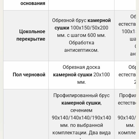
основания
Обр
Обрезной брус
камерной
естеств
сушки
100х150/50х200
Цокольное
100х15
мм. с шагом 600 мм.
перекрытие
шаг
Обработка
О
антисептиком.
ант
Обрезная доска
Обр
Пол черновой
камерной сушки
20х100
естеств
мм.
2
Профилированный брус
Профили
камерной сушки
,
естестве
сечением
с
90х140/140х140/190х140
90х140/
мм. по выбранной
мм. 
комплектации. Два вида
комплек