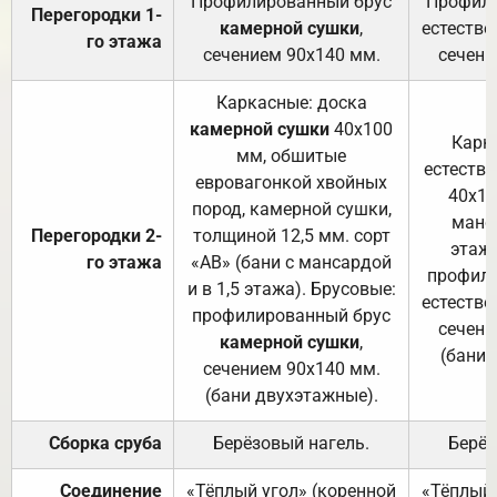
Профилированный брус
Профили
Перегородки 1-
камерной сушки
,
естестве
го этажа
сечением 90х140 мм.
сечени
Каркасные: доска
камерной сушки
40х100
Карк
мм, обшитые
естеств
евровагонкой хвойных
40х10
пород, камерной сушки,
манса
Перегородки 2-
толщиной 12,5 мм. сорт
этажа
го этажа
«АВ» (бани с мансардой
профили
и в 1,5 этажа). Брусовые:
естестве
профилированный брус
сечени
камерной сушки
,
(бани 
сечением 90х140 мм.
(бани двухэтажные).
Сборка сруба
Берёзовый нагель.
Берёз
Соединение
«Тёплый угол» (коренной
«Тёплый 