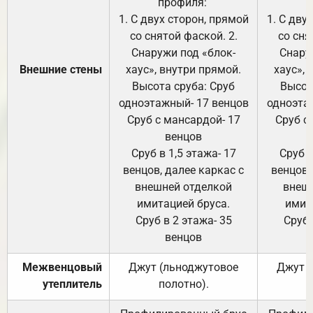
профиля:
п
1. С двух сторон, прямой
1. С дву
со снятой фаской. 2.
со сня
Снаружи под «блок-
Снару
Внешние стены
хаус», внутри прямой.
хаус», 
Высота сруба: Сруб
Высот
одноэтажный- 17 венцов
одноэта
Сруб с мансардой- 17
Сруб с
венцов
Сруб в 1,5 этажа- 17
Сруб в
венцов, далее каркас с
венцов,
внешней отделкой
внеш
имитацией бруса.
имит
Сруб в 2 этажа- 35
Сруб 
венцов
Межвенцовый
Джут (льноджутовое
Джут 
утеплитель
полотно).
п