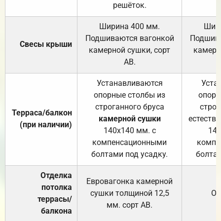
решёток.
Ширина 400 мм.
Шир
Подшиваются вагонкой
Подшива
Свесы крыши
камерной сушки, сорт
камерн
АВ.
Устанавливаются
Уста
опорные столбы из
опорн
строганного бруса
строг
Терраса/балкон
камерной сушки
естеств
(при наличии)
140х140 мм. с
140
компенсационными
компе
болтами под усадку.
болтам
Отделка
Евровагонка камерной
потолка
сушки толщиной 12,5
От
террасы/
мм. сорт АВ.
балкона