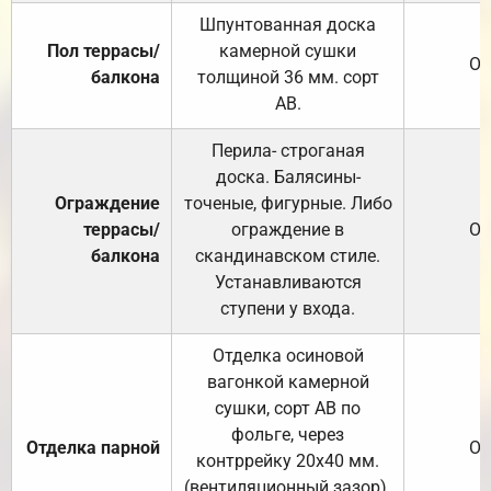
Шпунтованная доска
Пол террасы/
камерной сушки
От
балкона
толщиной 36 мм. сорт
АВ.
Перила- строганая
доска. Балясины-
Ограждение
точеные, фигурные. Либо
террасы/
ограждение в
От
балкона
скандинавском стиле.
Устанавливаются
ступени у входа.
Отделка осиновой
вагонкой камерной
сушки, сорт АВ по
фольге, через
Отделка парной
От
контррейку 20х40 мм.
(вентиляционный зазор).