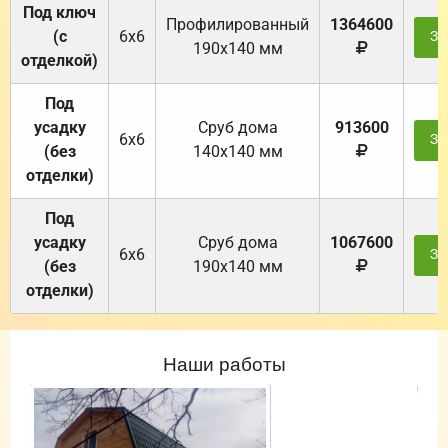
Под ключ
Профилированный
1364600
(с
6х6
За
190х140 мм
отделкой)
Под
усадку
Cруб дома
913600
6х6
За
(без
140х140 мм
отделки)
Под
усадку
Cруб дома
1067600
6х6
За
(без
190х140 мм
отделки)
Наши работы