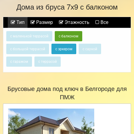
Дома из бруса 7х9 с балконом
Тип
Размер
Этажность
Все
с маленькой террасой
с балконом
с большой террасой
с эркером
с сауной
с гаражом
с террасой
Брусовые дома под ключ в Белгороде для
ПМЖ