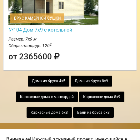
БРУС КАМЕРНОЙ СУШКИ
№104 Дом 7х9 с котельной
Размер: 7х9 м
2
Общая площадь: 120
от 2365600
Дома из бруса 4х5
Дома из бруса 8х9
Каркасные дома с мансардой
Каркасные дома 8х9
Каркасные дома 6х8
Бани из бруса 6х8
Внимание! Каждый эскизный проект, имеющийся в