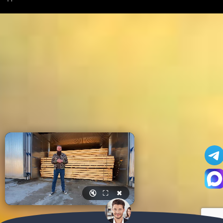
🔇
⛶
✖