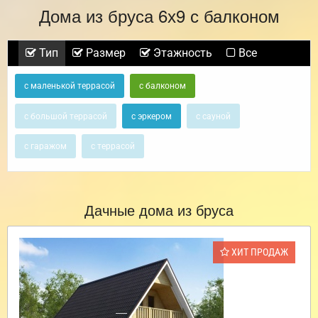
Дома из бруса 6х9 с балконом
Тип
Размер
Этажность
Все
с маленькой террасой
с балконом
с большой террасой
с эркером
с сауной
с гаражом
с террасой
Дачные дома из бруса
ХИТ ПРОДАЖ