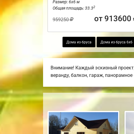
Размер: 6х6 м
2
Общая площадь: 33.3
от 913600
959250
Дома из бруса
Дома из бруса 6х6
Внимание! Каждый эскизный проект,
веранду, балкон, гараж, панорамное 