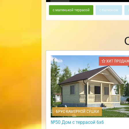
с маленькой террасой
с балконом
ХИТ ПРОДА
БРУС КАМЕРНОЙ СУШКИ
№50 Дом с террасой 6х6