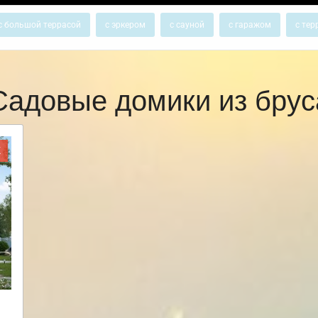
с большой террасой
с эркером
с сауной
с гаражом
с тер
Садовые домики из брус
Ж