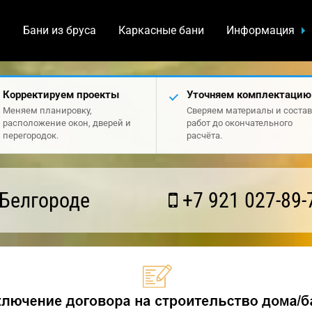
а
Бани из бруса
Каркасные бани
Информация
Корректируем проекты
Уточняем комплектацию
Меняем планировку,
Сверяем материалы и состав
расположение окон, дверей и
работ до окончательного
перегородок.
расчёта.
 Белгороде
+7 921 027-89-