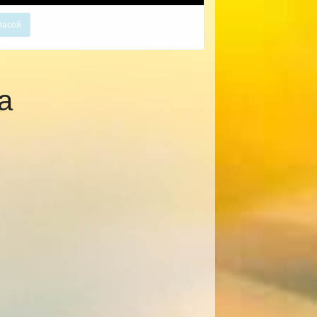
расой
а